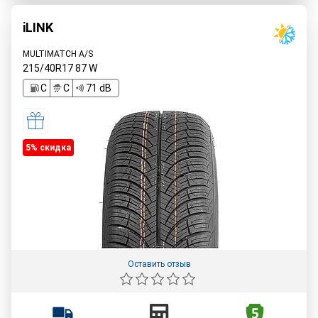
iLINK
MULTIMATCH A/S
215/40R17
87
W
C
C
71 dB
5% cкидка
Оставить отзыв