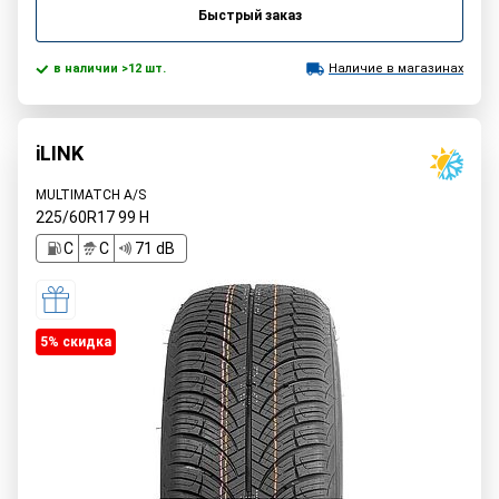
Быстрый заказ
в наличии >12 шт.
Наличие в магазинах
iLINK
MULTIMATCH A/S
225/60R17
99
H
C
C
71 dB
5% cкидка