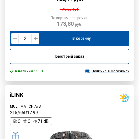
173,80
руб.
По картам рассрочки:
173,80
руб.
В корзину
Быстрый заказ
в наличии 11 шт.
Наличие в магазинах
iLINK
MULTIMATCH A/S
215/65R17
99
T
C
C
71 dB