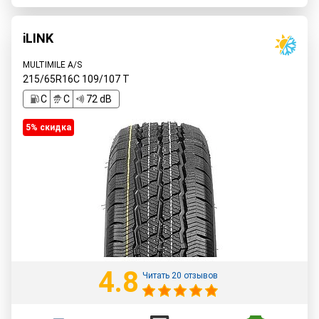
iLINK
MULTIMILE A/S
215/65R16C
109/107
T
C
C
72 dB
5% cкидка
4.8
Читать 20 отзывов