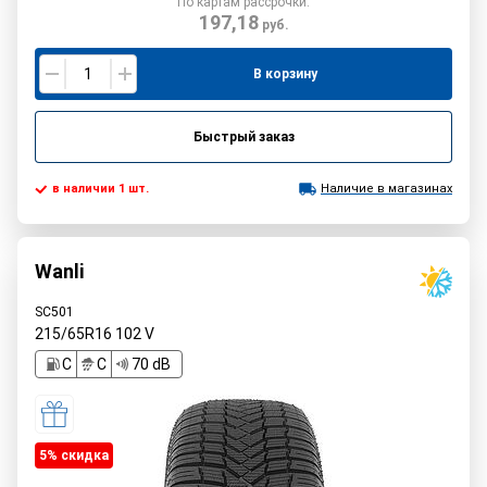
По картам рассрочки:
197,18
руб.
В корзину
Быстрый заказ
в наличии 1 шт.
Наличие в магазинах
Wanli
SC501
215/65R16
102
V
C
C
70 dB
5% cкидка