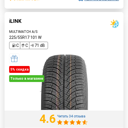
iLINK
MULTIMATCH A/S
225/55R17
101
W
C
C
71 dB
5% cкидка
Только в магазине
4.6
Читать 34 отзыва