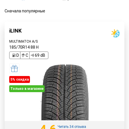
Сначала популярные
iLINK
MULTIMATCH A/S
185/70R14
88
H
D
C
69 dB
5% cкидка
Только в магазине
Читать 34 отзыва