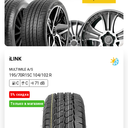
iLINK
MULTIMILE A/S
195/70R15C
104/102
R
C
C
71 dB
5% cкидка
Только в магазине