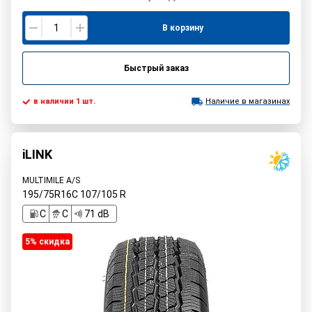
В корзину
Быстрый заказ
в наличии 1 шт.
Наличие в магазинах
iLINK
MULTIMILE A/S
195/75R16C
107/105
R
C
C
71 dB
5% cкидка