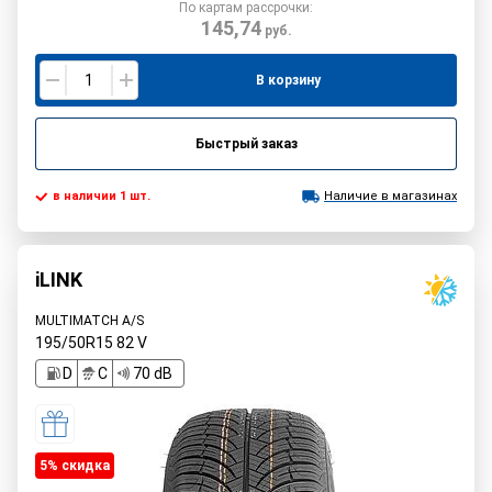
По картам рассрочки:
145,74
руб.
В корзину
Быстрый заказ
в наличии 1 шт.
Наличие в магазинах
iLINK
MULTIMATCH A/S
195/50R15
82
V
D
C
70 dB
5% cкидка