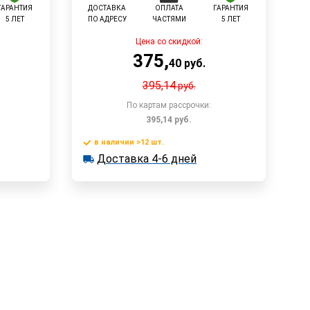
ГАРАНТИЯ
ДОСТАВКА
ОПЛАТА
ГАРАНТИЯ
5 ЛЕТ
ПО АДРЕСУ
ЧАСТЯМИ
5 ЛЕТ
Цена со скидкой:
375
,
40
руб.
395,14
руб.
По картам рассрочки:
395,14
руб.
в наличии >12 шт.
у
В корзину
Доставка 4-6 дней
в наличии >12 шт.
Доставка 4-6 дней
Быстрый заказ