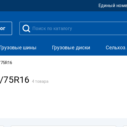
Единый номе
ог
Грузовые шины
Грузовые диски
Сельхоз
/75R16
5/75R16
4 товара