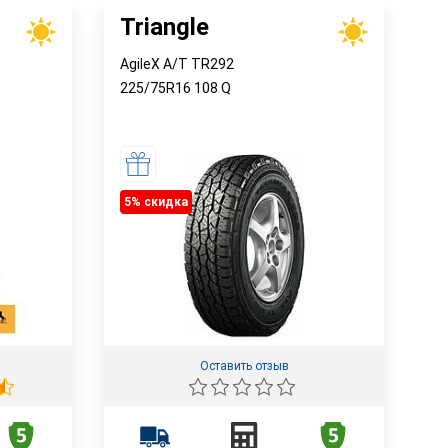
Triangle
AgileX A/T TR292
225/75R16
108
Q
5% cкидка
Оставить отзыв