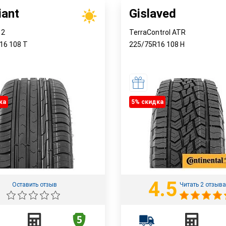
iant
Gislaved
 2
TerraControl ATR
R16
108
T
225/75R16
108
H
ка
5% cкидка
4.5
Оставить отзыв
Читать 2 отзыва