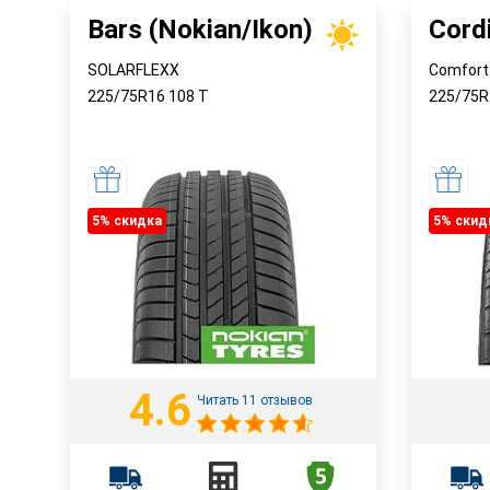
Bars (Nokian/Ikon)
Cord
SOLARFLEXX
Comfort
225/75R16
108
T
225/75
5% cкидка
5% cкид
4.6
Читать 11 отзывов