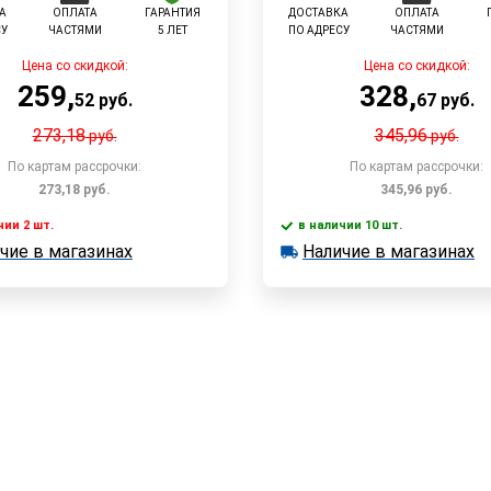
А
ОПЛАТА
ГАРАНТИЯ
ДОСТАВКА
ОПЛАТА
СУ
ЧАСТЯМИ
5 ЛЕТ
ПО АДРЕСУ
ЧАСТЯМИ
Цена со скидкой:
Цена со скидкой:
259
,
328
,
52
руб.
67
руб.
273,18
345,96
руб.
руб.
По картам рассрочки:
По картам рассрочки:
273,18
руб.
345,96
руб.
чии 2 шт.
в наличии 10 шт.
В корзину
В корзин
чие в магазинах
Наличие в магазинах
 2 шт.
в наличии 10 шт.
е в магазинах
Наличие в магазинах
Быстрый заказ
Быстрый заказ