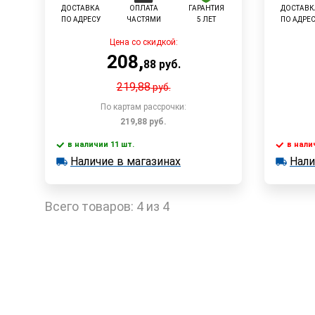
ДОСТАВКА
ОПЛАТА
ГАРАНТИЯ
ДОСТАВК
ПО АДРЕСУ
ЧАСТЯМИ
5 ЛЕТ
ПО АДРЕ
Цена со скидкой:
208
,
88
руб.
219,88
руб.
По картам рассрочки:
219,88
руб.
в наличии 11 шт.
в нали
В корзину
Наличие в магазинах
Нали
в наличии 11 шт.
в наличии
Наличие в магазинах
Наличи
Быстрый заказ
Всего товаров:
4 из 4