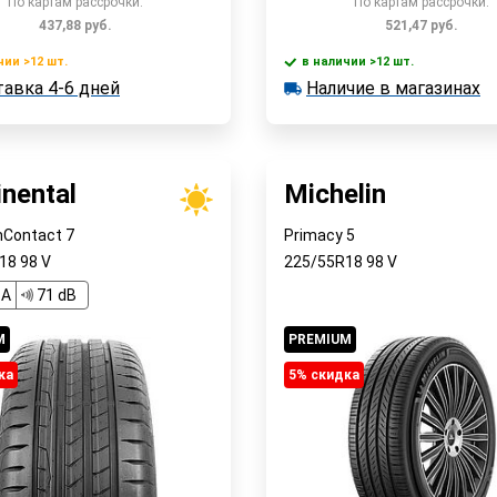
По картам рассрочки:
По картам рассрочки:
437,88
руб.
521,47
руб.
чии >12 шт.
в наличии >12 шт.
В корзину
В корзин
авка 4-6 дней
Наличие в магазинах
 >12 шт.
в наличии >12 шт.
ка 4-6 дней
Наличие в магазинах
Быстрый заказ
Быстрый заказ
inental
Michelin
Contact 7
Primacy 5
R18
98
V
225/55R18
98
V
A
71 dB
M
PREMIUM
ка
5% cкидка