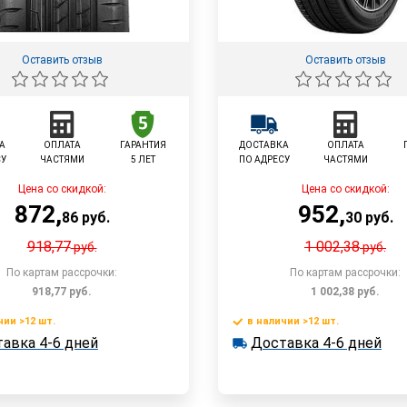
Оставить отзыв
Оставить отзыв
А
ОПЛАТА
ГАРАНТИЯ
ДОСТАВКА
ОПЛАТА
СУ
ЧАСТЯМИ
5 ЛЕТ
ПО АДРЕСУ
ЧАСТЯМИ
Цена со скидкой:
Цена со скидкой:
872
,
952
,
86
руб.
30
руб.
918,77
1 002,38
руб.
руб.
По картам рассрочки:
По картам рассрочки:
918,77
руб.
1 002,38
руб.
чии >12 шт.
в наличии >12 шт.
В корзину
В корзин
авка 4-6 дней
Доставка 4-6 дней
 >12 шт.
в наличии >12 шт.
ка 4-6 дней
Доставка 4-6 дней
Быстрый заказ
Быстрый заказ