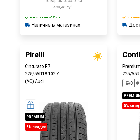
По картам рассрочки:
434,46
руб.
в наличии >12 шт.
в нали
В корзину
Наличие в магазинах
Дост
в наличии >12 шт.
в наличии
Наличие в магазинах
Достав
Быстрый заказ
Pirelli
Cont
Cinturato P7
Premium
225/55R18
102
Y
225/55
(AO) Audi
C
PREMIU
5% cкид
PREMIUM
5% cкидка