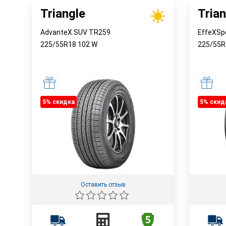
Triangle
Trian
AdvanteX SUV TR259
EffeXSp
225/55R18
102
W
225/55
5% cкидка
5% cкид
Оставить отзыв