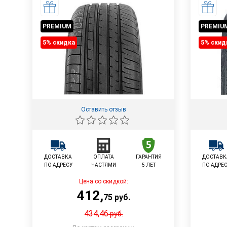
PREMIUM
PREMIU
5% cкидка
5% cкид
Оставить отзыв
ДОСТАВКА
ОПЛАТА
ГАРАНТИЯ
ДОСТАВК
ПО АДРЕСУ
ЧАСТЯМИ
5 ЛЕТ
ПО АДРЕ
Цена со скидкой:
412
,
75
руб.
434,46
руб.