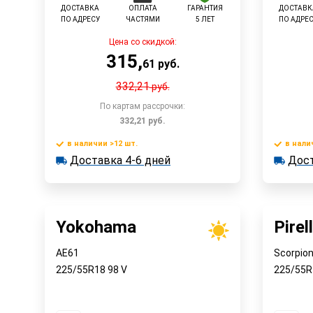
ДОСТАВКА
ОПЛАТА
ГАРАНТИЯ
ДОСТАВК
ПО АДРЕСУ
ЧАСТЯМИ
5 ЛЕТ
ПО АДРЕ
Цена со скидкой:
315
,
61
руб.
332,21
руб.
По картам рассрочки:
332,21
руб.
в наличии >12 шт.
в нали
В корзину
Доставка 4-6 дней
Дост
в наличии >12 шт.
в наличии
Доставка 4-6 дней
Достав
Быстрый заказ
Yokohama
Pirell
AE61
Scorpion
225/55R18
98
V
225/55