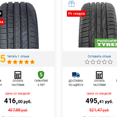
M
5% cкидка
ка
5
Читать 1 отзыв
Оставить отзыв
А
ОПЛАТА
ГАРАНТИЯ
ДОСТАВКА
ОПЛАТА
СУ
ЧАСТЯМИ
5 ЛЕТ
ПО АДРЕСУ
ЧАСТЯМИ
Цена со скидкой:
Цена со скидкой:
416
,
495
,
00
руб.
41
руб.
437,88
521,47
руб.
руб.