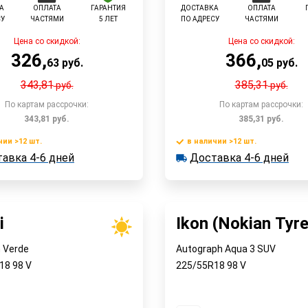
А
ОПЛАТА
ГАРАНТИЯ
ДОСТАВКА
ОПЛАТА
СУ
ЧАСТЯМИ
5 ЛЕТ
ПО АДРЕСУ
ЧАСТЯМИ
Цена со скидкой:
Цена со скидкой:
326
,
366
,
63
руб.
05
руб.
343,81
385,31
руб.
руб.
По картам рассрочки:
По картам рассрочки:
343,81
руб.
385,31
руб.
чии >12 шт.
в наличии >12 шт.
В корзину
В корзин
авка 4-6 дней
Доставка 4-6 дней
 >12 шт.
в наличии >12 шт.
ка 4-6 дней
Доставка 4-6 дней
Быстрый заказ
Быстрый заказ
i
Ikon (Nokian Tyr
 Verde
Autograph Aqua 3 SUV
R18
98
V
225/55R18
98
V