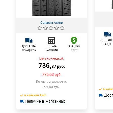
Оставить отзыв
ДОСТАВК
ПО АДРЕ
ДОСТАВКА
ОПЛАТА
ГАРАНТИЯ
ПО АДРЕСУ
ЧАСТЯМИ
5 ЛЕТ
Цена со скидкой:
736
,
87
руб.
775,63
руб.
По картам рассрочки:
775,63
руб.
в нали
Дост
в наличии
в наличии 4 шт.
В корзину
Достав
Наличие в магазинах
в наличии 4 шт.
Наличие в магазинах