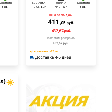
ГАРАНТИЯ
ДОСТАВКА
ОПЛАТА
ГАРАНТИЯ
5 ЛЕТ
ПО АДРЕСУ
ЧАСТЯМИ
5 ЛЕТ
Цена со скидкой:
411
,
05
руб.
432,67
руб.
По картам рассрочки:
432,67
руб.
в наличии >12 шт.
у
В корзину
Доставка 4-6 дней
в наличии >12 шт.
Доставка 4-6 дней
Быстрый заказ
es)