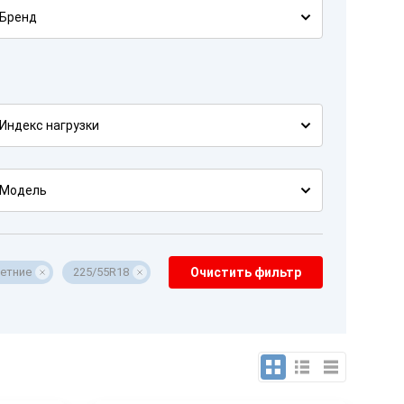
Бренд
Индекс нагрузки
Модель
етние
225/55R18
Очистить фильтр