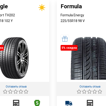
gle
Formula
ort TH202
Formula Energy
R18
102
Y
225/55R18
98
V
ка
5% cкидка
Оставить отзыв
Оставить отзыв