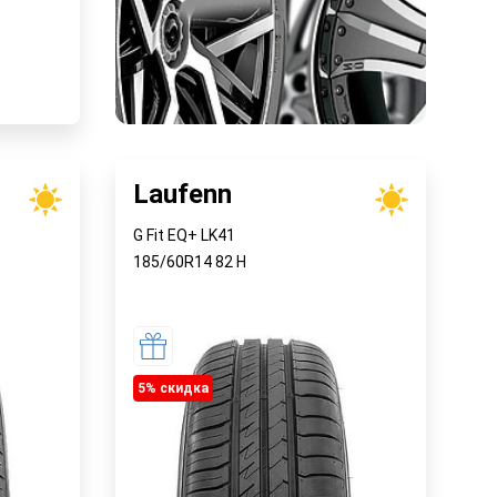
у
Laufenn
G Fit EQ+ LK41
185/60R14
82
H
5% cкидка