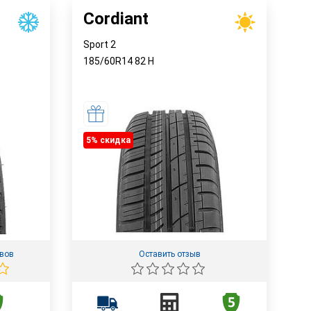
Cordiant
Sport 2
185/60R14
82
H
5% cкидка
ывов
Оставить отзыв