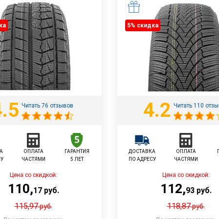
ка
5% cкидка
4.5
4.2
Читать 76 отзывов
Читать 110 отз
А
ОПЛАТА
ГАРАНТИЯ
ДОСТАВКА
ОПЛАТА
СУ
ЧАСТЯМИ
5 ЛЕТ
ПО АДРЕСУ
ЧАСТЯМИ
Цена со скидкой:
Цена со скидкой:
110
,
112
,
17
руб.
93
руб.
115,97
118,87
руб.
руб.