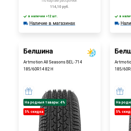
По картам рассрочки:
114,10
руб.
в наличии >12 шт.
в нали
В корзину
Наличие в магазинах
Нали
в наличии >12 шт.
в наличии
Наличие в магазинах
Наличи
Быстрый заказ
Белшина
Бел
Artmotion All Seasons BEL-714
Artmoti
185/60R14
82
H
185/60
На родныя тавары: 4%
На родн
5% cкидка
5% cкид