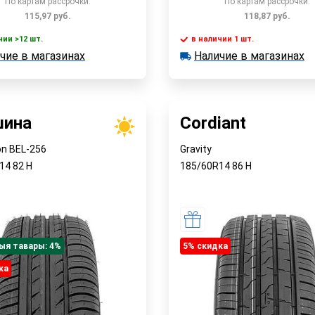
По картам рассрочки:
По картам рассрочки:
115,97
руб.
118,87
руб.
чии >12 шт.
в наличии 1 шт.
В корзину
В корзин
чие в магазинах
Наличие в магазинах
 >12 шт.
в наличии 1 шт.
е в магазинах
Наличие в магазинах
Быстрый заказ
Быстрый заказ
шина
Cordiant
on BEL-256
Gravity
R14
82
H
185/60R14
86
H
ыя тавары: 4%
5% cкидка
ка