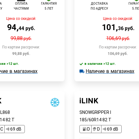
А
ОПЛАТА
ГАРАНТИЯ
ДОСТАВКА
ГАРАН
СУ
ЧАСТЯМИ
5 ЛЕТ
ПО АДРЕСУ
5 ЛЕ
Цена со скидкой:
Цена со скидкой:
94
,
101
,
44
руб.
36
руб.
99,88
106,69
руб.
руб.
По картам рассрочки:
По картам рассрочки:
99,88
руб.
106,69
руб.
чии >12 шт.
в наличии >12 шт.
В корзину
В корзин
чие в магазинах
Наличие в магазинах
 >12 шт.
в наличии >12 шт.
е в магазинах
Наличие в магазинах
Быстрый заказ
Быстрый заказ
K
iLINK
IL868
SNOWGRIPPER I
R14
82
T
185/60R14
82
T
C
69 dB
D
D
69 dB