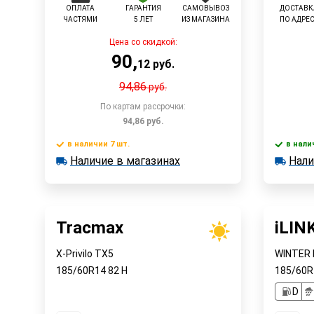
ОПЛАТА
ГАРАНТИЯ
САМОВЫВОЗ
ДОСТАВК
ЧАСТЯМИ
5 ЛЕТ
ИЗ МАГАЗИНА
ПО АДРЕ
Цена со скидкой:
90
,
12
руб.
94,86
руб.
По картам рассрочки:
94,86
руб.
в наличии 7 шт.
в нали
Наличие в магазинах
Нали
в наличии 7 шт.
в наличии
Быстрый заказ
Наличие в магазинах
Наличи
Tracmax
iLIN
X-Privilo TX5
WINTER 
185/60R14
82
H
185/60
D