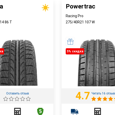
a
Powertrac
Racing Pro
R14
86
T
275/40R21
107
W
ка
5% cкидка
4.7
Оставить отзыв
Читать 16 отзы