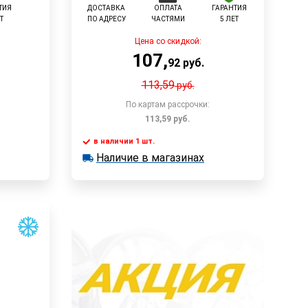
ТИЯ
ДОСТАВКА
ОПЛАТА
ГАРАНТИЯ
Т
ПО АДРЕСУ
ЧАСТЯМИ
5 ЛЕТ
Цена со скидкой:
107
,
92
руб.
113,59
руб.
По картам рассрочки:
113,59
руб.
в наличии 1 шт.
у
В корзину
Наличие в магазинах
в наличии 1 шт.
Наличие в магазинах
Быстрый заказ