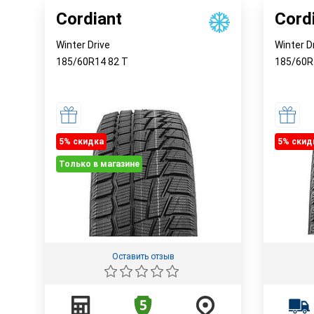
Cordiant
Cord
Winter Drive
Winter D
185/60R14
82
T
185/60
5% cкидка
5% cкид
Только в магазине
Оставить отзыв