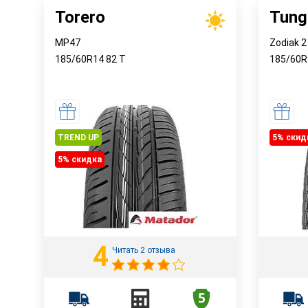
Torero
Tung
MP47
Zodiak 2
185/60R14
82
T
185/60
TREND UP
5% cкид
5% cкидка
4
Читать 2 отзыва