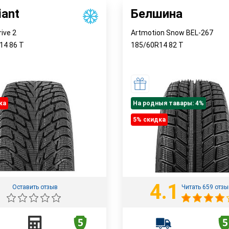
iant
Белшина
rive 2
Artmotion Snow BEL-267
R14
86
T
185/60R14
82
T
ка
На родныя тавары: 4%
5% cкидка
4.1
Оставить отзыв
Читать 659 отз