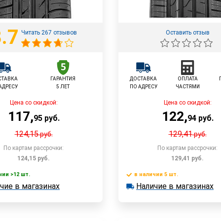
.7
Читать 267 отзывов
Оставить отзыв
СТАВКА
ГАРАНТИЯ
ДОСТАВКА
ОПЛАТА
АДРЕСУ
5 ЛЕТ
ПО АДРЕСУ
ЧАСТЯМИ
Цена со скидкой:
Цена со скидкой:
117
,
122
,
95
руб.
94
руб.
124,15
129,41
руб.
руб.
По картам рассрочки:
По картам рассрочки:
124,15
руб.
129,41
руб.
чии >12 шт.
в наличии 5 шт.
В корзину
В корзин
чие в магазинах
Наличие в магазинах
 >12 шт.
в наличии 5 шт.
е в магазинах
Наличие в магазинах
Быстрый заказ
Быстрый заказ