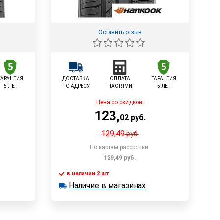
Оставить отзыв
ГАРАНТИЯ
ДОСТАВКА
ОПЛАТА
ГАРАНТИЯ
5 ЛЕТ
ПО АДРЕСУ
ЧАСТЯМИ
5 ЛЕТ
Цена со скидкой:
123
,
02
руб.
129,49
руб.
По картам рассрочки:
129,49
руб.
в наличии 2 шт.
у
В корзину
Наличие в магазинах
в наличии 2 шт.
Наличие в магазинах
Быстрый заказ