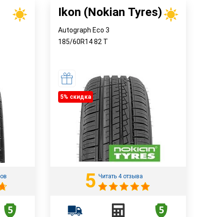
Ikon (Nokian Tyres)
Autograph Eco 3
185/60R14
82
T
5% cкидка
5
вов
Читать 4 отзыва