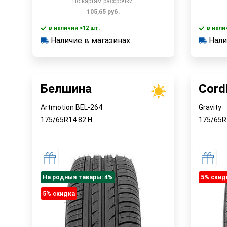
По картам рассрочки:
105,65
руб.
в наличии >12 шт.
в нали
В корзину
Наличие в магазинах
Нали
в наличии >12 шт.
в наличии
Наличие в магазинах
Наличи
Быстрый заказ
Белшина
Cord
Artmotion BEL-264
Gravity
175/65R14
82
H
175/65
На родныя тавары: 4%
5% cкид
5% cкидка