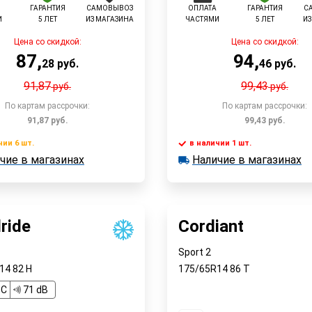
ГАРАНТИЯ
САМОВЫВОЗ
ОПЛАТА
ГАРАНТИЯ
С
И
5 ЛЕТ
ИЗ МАГАЗИНА
ЧАСТЯМИ
5 ЛЕТ
ИЗ
Цена со скидкой:
Цена со скидкой:
87
,
94
,
28
руб.
46
руб.
91,87
99,43
руб.
руб.
По картам рассрочки:
По картам рассрочки:
91,87
руб.
99,43
руб.
чии 6 шт.
в наличии 1 шт.
чие в магазинах
Наличие в магазинах
 6 шт.
в наличии 1 шт.
Быстрый заказ
Быстрый заказ
е в магазинах
Наличие в магазинах
ride
Cordiant
Sport 2
R14
82
H
175/65R14
86
T
C
71 dB