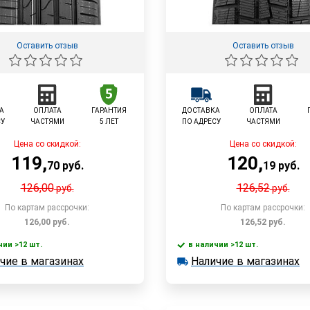
Оставить отзыв
Оставить отзыв
А
ОПЛАТА
ГАРАНТИЯ
ДОСТАВКА
ОПЛАТА
СУ
ЧАСТЯМИ
5 ЛЕТ
ПО АДРЕСУ
ЧАСТЯМИ
Цена со скидкой:
Цена со скидкой:
119
,
120
,
70
руб.
19
руб.
126,00
126,52
руб.
руб.
По картам рассрочки:
По картам рассрочки:
126,00
руб.
126,52
руб.
чии >12 шт.
в наличии >12 шт.
В корзину
В корзин
чие в магазинах
Наличие в магазинах
 >12 шт.
в наличии >12 шт.
е в магазинах
Наличие в магазинах
Быстрый заказ
Быстрый заказ