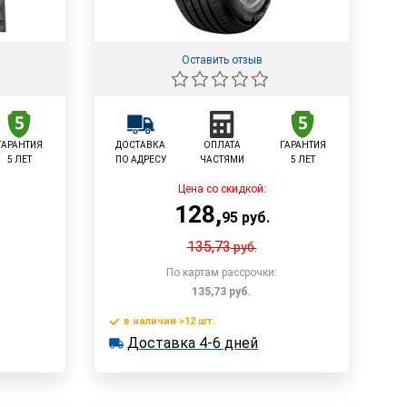
Оставить отзыв
ГАРАНТИЯ
ДОСТАВКА
ОПЛАТА
ГАРАНТИЯ
5 ЛЕТ
ПО АДРЕСУ
ЧАСТЯМИ
5 ЛЕТ
Цена со скидкой:
128
,
95
руб.
135,73
руб.
По картам рассрочки:
135,73
руб.
в наличии >12 шт.
у
В корзину
Доставка 4-6 дней
в наличии >12 шт.
Доставка 4-6 дней
Быстрый заказ