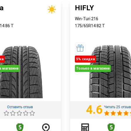
a
HIFLY
Win-Turi 216
R14
86
T
175/65R14
82
T
ка
5% cкидка
в магазине
Только в магазине
4.6
Оставить отзыв
Читать 25 отзы