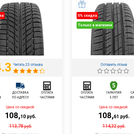
ка
5% cкидка
Только в магазине
4.3
Читать 23 отзыва
Оставить отзыв
L
ДОСТАВКА
ОПЛАТА
ОПЛАТА
ГАРАНТИЯ
С
R
ПО АДРЕСУ
ЧАСТЯМИ
ЧАСТЯМИ
5 ЛЕТ
ИЗ
Цена со скидкой:
Цена со скидкой:
108
,
108
,
10
руб.
61
руб.
113,78
114,32
руб.
руб.