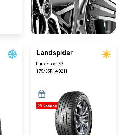
Landspider
Eurotraxx H/P
175/65R14
82
H
5% cкидка