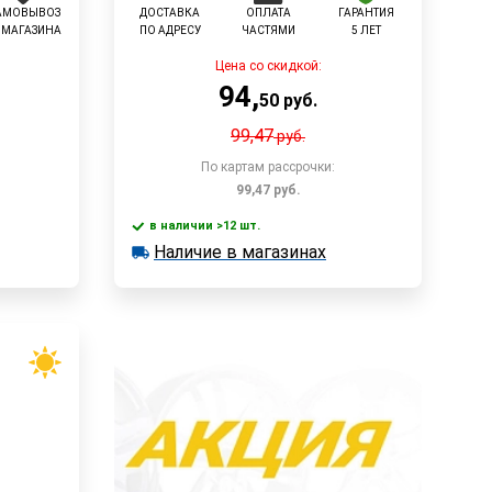
АМОВЫВОЗ
ДОСТАВКА
ОПЛАТА
ГАРАНТИЯ
 МАГАЗИНА
ПО АДРЕСУ
ЧАСТЯМИ
5 ЛЕТ
Цена со скидкой:
94
,
50
руб.
99,47
руб.
По картам рассрочки:
99,47
руб.
в наличии >12 шт.
В корзину
Наличие в магазинах
в наличии >12 шт.
Наличие в магазинах
Быстрый заказ