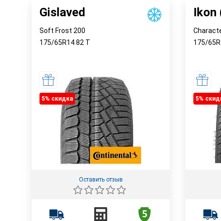
Gislaved
Ikon
Soft Frost 200
Charact
175/65R14
82
T
175/65
5% cкидка
5% cкид
Оставить отзыв