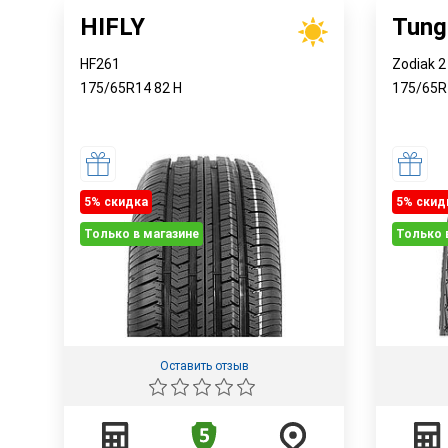
HIFLY
Tung
HF261
Zodiak 2
175/65R14
82
H
175/65
5% cкидка
5% cкид
Только в магазине
Только 
Оставить отзыв