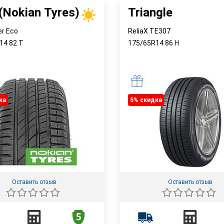
 (Nokian Tyres)
Triangle
er Eco
ReliaX TE307
R14
82
T
175/65R14
86
H
ка
5% cкидка
Оставить отзыв
Оставить отзыв