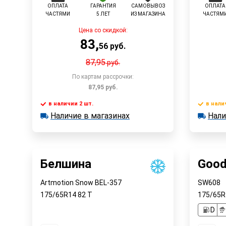
ОПЛАТА
ГАРАНТИЯ
САМОВЫВОЗ
ОПЛАТА
ЧАСТЯМИ
5 ЛЕТ
ИЗ МАГАЗИНА
ЧАСТЯМ
Цена со скидкой:
83
,
56
руб.
87,95
руб.
По картам рассрочки:
87,95
руб.
в наличии 2 шт.
в нали
Наличие в магазинах
Нали
в наличии 2 шт.
в наличии
Быстрый заказ
Наличие в магазинах
Наличи
Белшина
Good
Artmotion Snow BEL-357
SW608
175/65R14
82
T
175/65
D