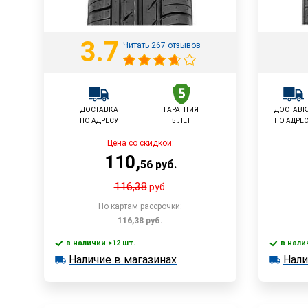
3.7
Читать 267 отзывов
ДОСТАВКА
ГАРАНТИЯ
ДОСТАВК
ПО АДРЕСУ
5 ЛЕТ
ПО АДРЕ
Цена со скидкой:
110
,
56
руб.
116,38
руб.
По картам рассрочки:
116,38
руб.
в наличии >12 шт.
в нали
В корзину
Наличие в магазинах
Нали
в наличии >12 шт.
в наличии
Наличие в магазинах
Наличи
Быстрый заказ