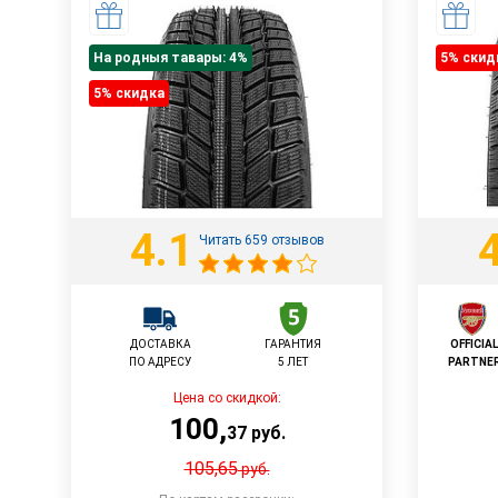
На родныя тавары: 4%
5% cкид
5% cкидка
4.1
Читать 659 отзывов
ДОСТАВКА
ГАРАНТИЯ
OFFICIA
ПО АДРЕСУ
5 ЛЕТ
PARTNE
Цена со скидкой:
100
,
37
руб.
105,65
руб.