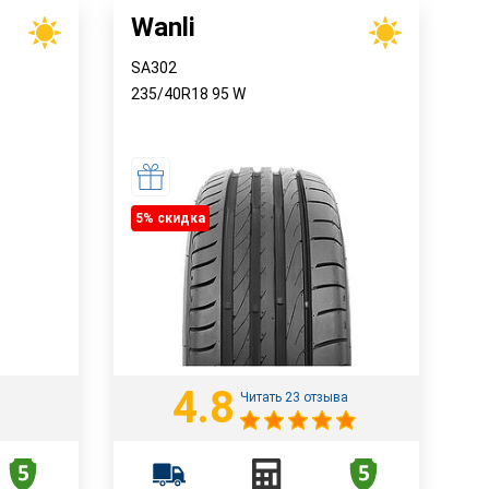
Wanli
SA302
235/40R18
95
W
5% cкидка
4.8
Читать 23 отзыва