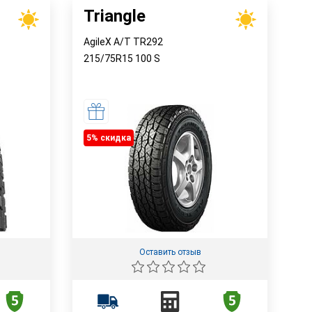
Triangle
AgileX A/T TR292
215/75R15
100
S
5% cкидка
Оставить отзыв