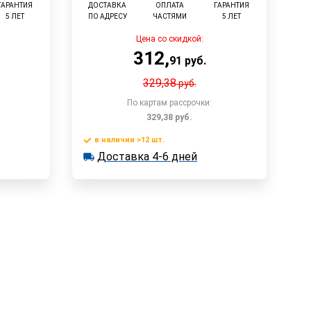
ГАРАНТИЯ
ДОСТАВКА
ОПЛАТА
ГАРАНТИЯ
5 ЛЕТ
ПО АДРЕСУ
ЧАСТЯМИ
5 ЛЕТ
Цена со скидкой:
312
,
91
руб.
329,38
руб.
По картам рассрочки:
329,38
руб.
в наличии >12 шт.
у
В корзину
Доставка 4-6 дней
в наличии >12 шт.
Доставка 4-6 дней
Быстрый заказ