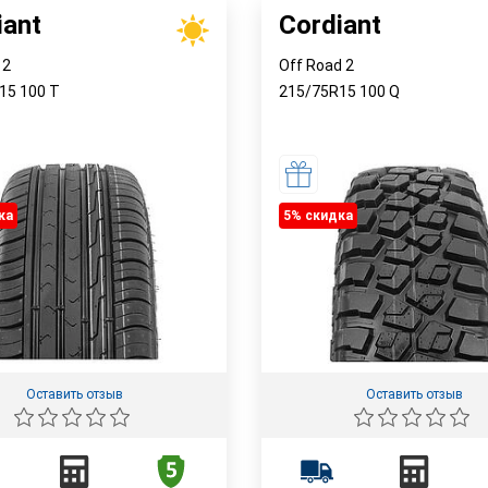
iant
Cordiant
 2
Off Road 2
R15
100
T
215/75R15
100
Q
ка
5% cкидка
Оставить отзыв
Оставить отзыв