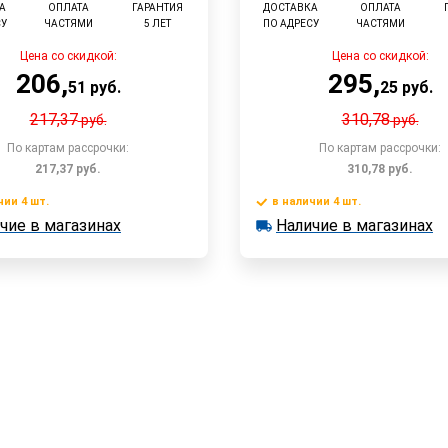
А
ОПЛАТА
ГАРАНТИЯ
ДОСТАВКА
ОПЛАТА
СУ
ЧАСТЯМИ
5 ЛЕТ
ПО АДРЕСУ
ЧАСТЯМИ
Цена со скидкой:
Цена со скидкой:
206
,
295
,
51
руб.
25
руб.
217,37
310,78
руб.
руб.
По картам рассрочки:
По картам рассрочки:
217,37
руб.
310,78
руб.
чии 4 шт.
в наличии 4 шт.
В корзину
В корзин
чие в магазинах
Наличие в магазинах
 4 шт.
в наличии 4 шт.
е в магазинах
Наличие в магазинах
Быстрый заказ
Быстрый заказ