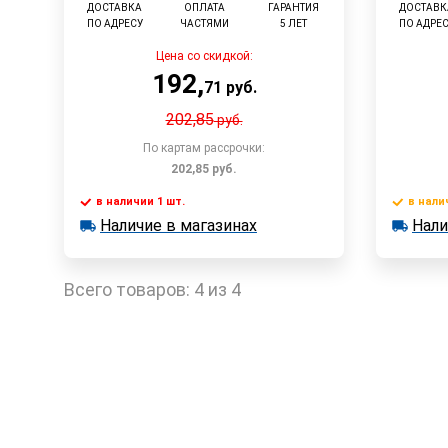
ДОСТАВКА
ОПЛАТА
ГАРАНТИЯ
ДОСТАВК
ПО АДРЕСУ
ЧАСТЯМИ
5 ЛЕТ
ПО АДРЕ
Цена со скидкой:
192
,
71
руб.
202,85
руб.
По картам рассрочки:
202,85
руб.
в наличии 1 шт.
в нали
В корзину
Наличие в магазинах
Нали
в наличии 1 шт.
в наличии
Наличие в магазинах
Наличи
Быстрый заказ
Всего товаров:
4 из 4