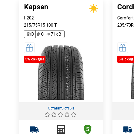
Kapsen
Cord
H202
Comfort
215/75R15
100
T
205/70
D
C
71 dB
5% cкидка
5% cкид
Оставить отзыв