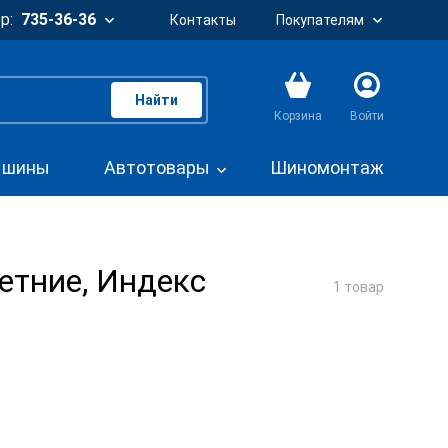
р:
735-36-36
Контакты
Покупателям
Найти
Корзина
Войти
. шины
Автотовары
Шиномонтаж
етние, Индекс
1 товар