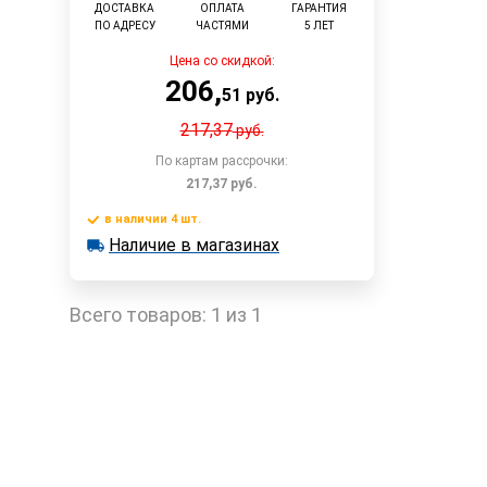
ДОСТАВКА
ОПЛАТА
ГАРАНТИЯ
ПО АДРЕСУ
ЧАСТЯМИ
5 ЛЕТ
Цена со скидкой:
206
,
51
руб.
217,37
руб.
По картам рассрочки:
217,37
руб.
в наличии 4 шт.
В корзину
Наличие в магазинах
в наличии 4 шт.
Наличие в магазинах
Быстрый заказ
Всего товаров:
1 из 1