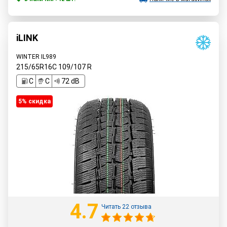
iLINK
WINTER IL989
215/65R16C
109/107
R
C
C
72 dB
5% cкидка
4.7
Читать 22 отзыва