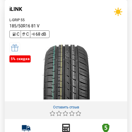
iLINK
L-GRIP 55
185/50R16
81
V
C
C
68 dB
5% cкидка
Оставить отзыв