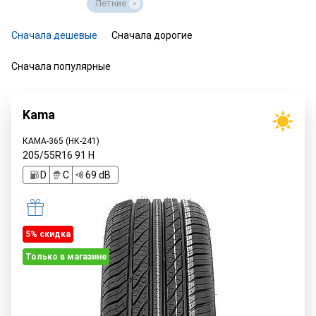
Летние
Сначала дешевые
Сначала дорогие
Сначала популярные
Kama
КАМА-365 (НК-241)
205/55R16
91
H
D
C
69 dB
5% cкидка
Только в магазине