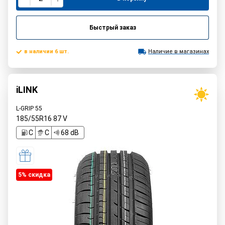
Быстрый заказ
в наличии 6 шт.
Наличие в магазинах
iLINK
L-GRIP 55
185/55R16
87
V
C
C
68 dB
5% cкидка