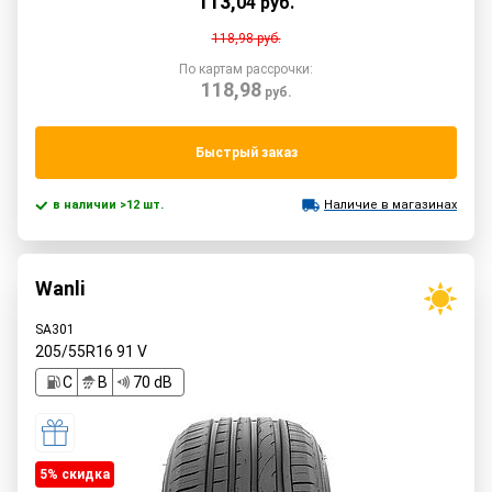
113
,
04
руб.
118,98
руб.
По картам рассрочки:
118,98
руб.
Быстрый заказ
в наличии >12 шт.
Наличие в магазинах
Wanli
SA301
205/55R16
91
V
C
B
70 dB
5% cкидка