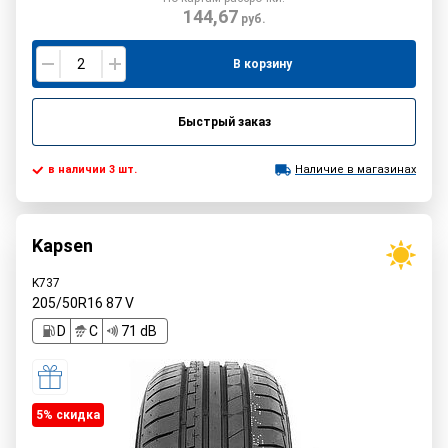
144,67
руб.
В корзину
Быстрый заказ
в наличии 3 шт.
Наличие в магазинах
Kapsen
K737
205/50R16
87
V
D
C
71 dB
5% cкидка