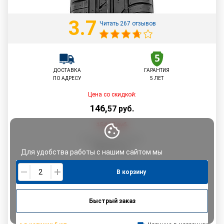
3.7
Читать 267 отзывов
ДОСТАВКА
ГАРАНТИЯ
ПО АДРЕСУ
5 ЛЕТ
Цена со скидкой:
146
,
57
руб.
154,27
руб.
По картам рассрочки:
154,27
руб.
Для удобства работы с нашим сайтом мы
используем файлы
cookie
. Продолжая использовать
В корзину
его, Вы соглашаетесь с
политикой
конфиденциальности.
Быстрый заказ
Понятно