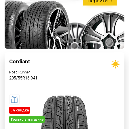
Cordiant
Road Runner
205/55R16
94
H
5% cкидка
Только в магазине