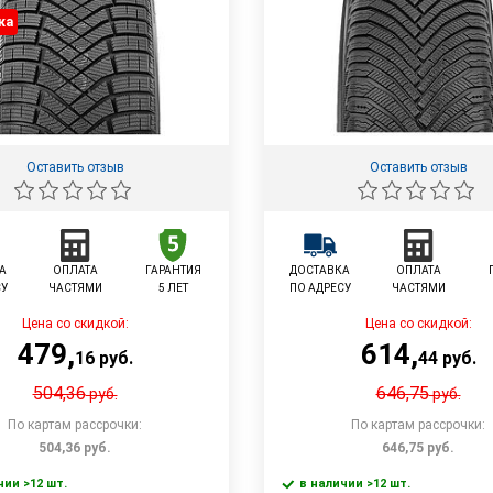
ка
Оставить отзыв
Оставить отзыв
А
ОПЛАТА
ГАРАНТИЯ
ДОСТАВКА
ОПЛАТА
СУ
ЧАСТЯМИ
5 ЛЕТ
ПО АДРЕСУ
ЧАСТЯМИ
Цена со скидкой:
Цена со скидкой:
479
,
614
,
16
руб.
44
руб.
504,36
646,75
руб.
руб.
По картам рассрочки:
По картам рассрочки:
504,36
руб.
646,75
руб.
чии >12 шт.
в наличии >12 шт.