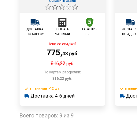
Оставить отзыв
ДОСТАВКА
ОПЛАТА
ГАРАНТИЯ
ДОСТАВК
ПО АДРЕСУ
ЧАСТЯМИ
5 ЛЕТ
ПО АДРЕ
Цена со скидкой:
775
,
43
руб.
816,22
руб.
По картам рассрочки:
816,22
руб.
в наличии >12 шт.
в нали
В корзину
Доставка 4-6 дней
Дост
в наличии >12 шт.
в наличии
Доставка 4-6 дней
Быстрый заказ
Всего товаров:
9 из 9