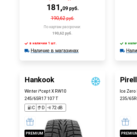
181
,
09
руб.
190,62
руб.
По картам рассрочки:
190,62
руб.
в наличии 1 шт.
в нали
В корзину
Наличие в магазинах
Нали
в наличии 1 шт.
в наличии
Наличие в магазинах
Наличи
Быстрый заказ
Hankook
Pirell
Winter i*cept X RW10
Ice Zero 
245/65R17
107
T
235/65
C
D
72 dB
PREMIUM
PREMIU