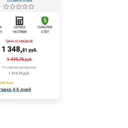
Оставить отзыв
А
ОПЛАТА
ГАРАНТИЯ
СУ
ЧАСТЯМИ
5 ЛЕТ
Цена со скидкой:
1 348
,
81
руб.
1 419,76
руб.
По картам рассрочки:
1 419,76
руб.
чии 4 шт.
Доставка 4-6 дней
В корзину
авка 4-6 дней
 4 шт.
Быстрый заказ