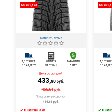
5% cкидка
5% cкид
Оставить отзыв
ДОСТАВКА
ОПЛАТА
ГАРАНТИЯ
ДОСТАВК
ПО АДРЕСУ
ЧАСТЯМИ
5 ЛЕТ
ПО АДРЕ
Цена со скидкой:
433
,
80
руб.
456,61
руб.
По картам рассрочки:
456,61
руб.
в наличии 2 шт.
в нали