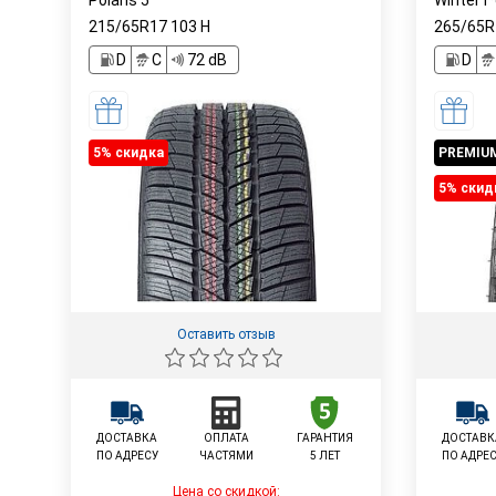
Polaris 5
Winter i
215/65R17
103
H
265/65
D
C
72 dB
D
5% cкидка
PREMIU
5% cкид
Оставить отзыв
ДОСТАВКА
ОПЛАТА
ГАРАНТИЯ
ДОСТАВК
ПО АДРЕСУ
ЧАСТЯМИ
5 ЛЕТ
ПО АДРЕ
Цена со скидкой: