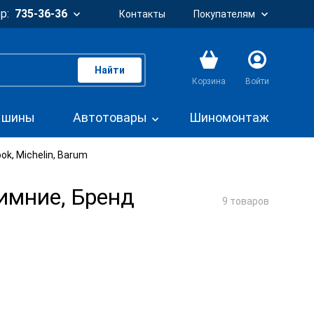
р:
735-36-36
Контакты
Покупателям
Найти
Корзина
Войти
. шины
Автотовары
Шиномонтаж
ok, Michelin, Barum
имние, Бренд
9 товаров