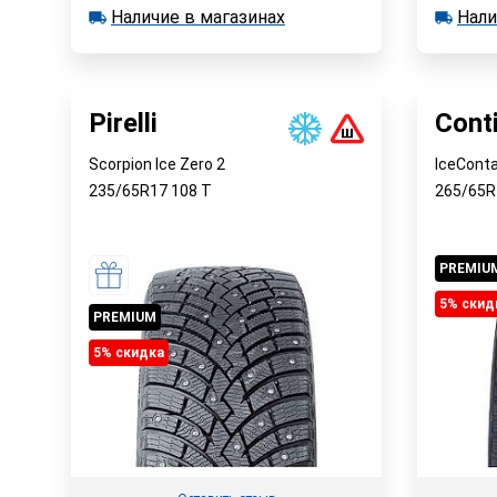
В корзину
Наличие в магазинах
Нали
в наличии 2 шт.
в наличии
Наличие в магазинах
Наличи
Быстрый заказ
Pirelli
Cont
Scorpion Ice Zero 2
IceConta
235/65R17
108
T
265/65
PREMIU
5% cкид
PREMIUM
5% cкидка