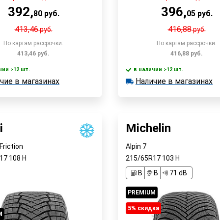
392
,
396
,
80
руб.
05
руб.
413,46
416,88
руб.
руб.
По картам рассрочки:
По картам рассрочки:
413,46
руб.
416,88
руб.
чии >12 шт.
в наличии >12 шт.
В корзину
В корзин
чие в магазинах
Наличие в магазинах
 >12 шт.
в наличии >12 шт.
е в магазинах
Наличие в магазинах
Быстрый заказ
Быстрый заказ
i
Michelin
Friction
Alpin 7
R17
108
H
215/65R17
103
H
B
B
71 dB
PREMIUM
5% cкидка
M