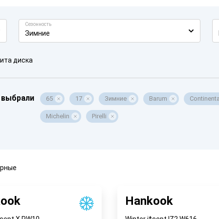
Сезонность
Зимние
ита диска
 выбрали
65
17
Зимние
Barum
Continenta
Michelin
Pirelli
ярные
ook
Hankook