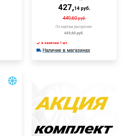
427
,
14
руб.
449,60
руб.
По картам рассрочки:
449,60
руб.
в наличии 1 шт.
у
В корзину
Наличие в магазинах
в наличии 1 шт.
Наличие в магазинах
Быстрый заказ