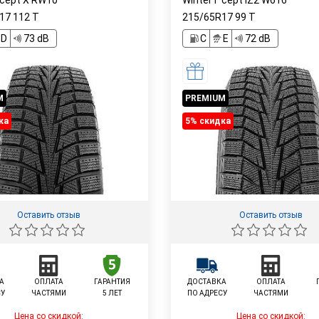
*cept X RW10
Winter i*cept IZ2 W616
R17
112
T
215/65R17
99
T
D
73 dB
C
E
72 dB
M
PREMIUM
ка
5% cкидка
Оставить отзыв
Оставить отзыв
А
ОПЛАТА
ГАРАНТИЯ
ДОСТАВКА
ОПЛАТА
СУ
ЧАСТЯМИ
5 ЛЕТ
ПО АДРЕСУ
ЧАСТЯМИ
Цена со скидкой:
Цена со скидкой: