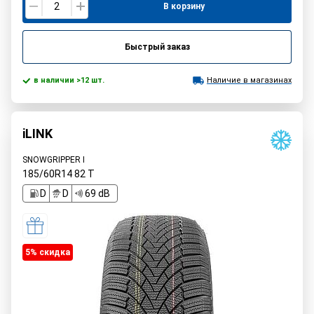
В корзину
Быстрый заказ
в наличии >12 шт.
Наличие в магазинах
iLINK
SNOWGRIPPER I
185/60R14
82
T
D
D
69 dB
5% cкидка