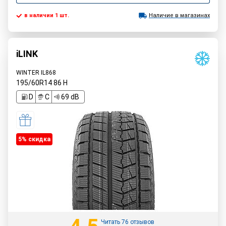
в наличии 1 шт.
Наличие в магазинах
iLINK
WINTER IL868
195/60R14
86
H
D
C
69 dB
5% cкидка
Читать 76 отзывов