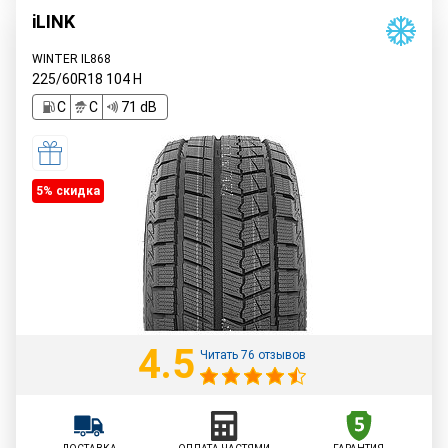
iLINK
WINTER IL868
225/60R18
104
H
C
C
71 dB
5% cкидка
4.5
Читать 76 отзывов