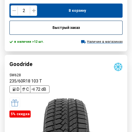
В корзину
Быстрый заказ
в наличии >12 шт.
Наличие в магазинах
Goodride
SW628
235/60R18
103
T
D
C
72 dB
5% cкидка