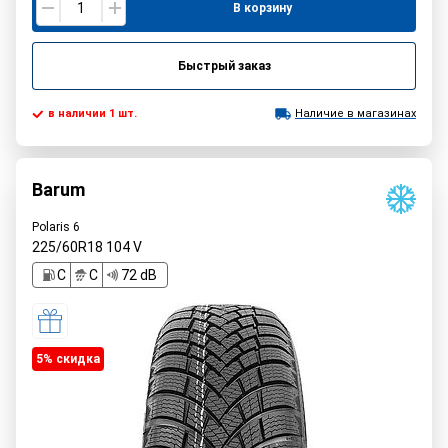
В корзину
Быстрый заказ
в наличии 1 шт.
Наличие в магазинах
Barum
Polaris 6
225/60R18
104
V
C
C
72 dB
5% cкидка