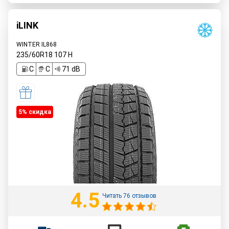
iLINK
WINTER IL868
235/60R18
107
H
C
C
71 dB
5% cкидка
4.5
Читать 76 отзывов