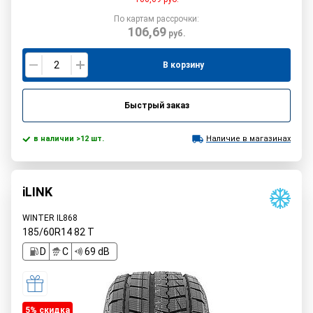
По картам рассрочки:
106,69
руб.
В корзину
Быстрый заказ
в наличии >12 шт.
Наличие в магазинах
iLINK
WINTER IL868
185/60R14
82
T
D
C
69 dB
5% cкидка