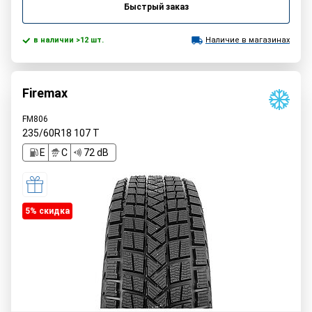
Быстрый заказ
в наличии >12 шт.
Наличие в магазинах
Firemax
FM806
235/60R18
107
T
E
C
72 dB
5% cкидка