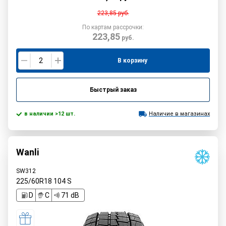
223,85
руб.
По картам рассрочки:
223,85
руб.
В корзину
Быстрый заказ
в наличии >12 шт.
Наличие в магазинах
Wanli
SW312
225/60R18
104
S
D
C
71 dB