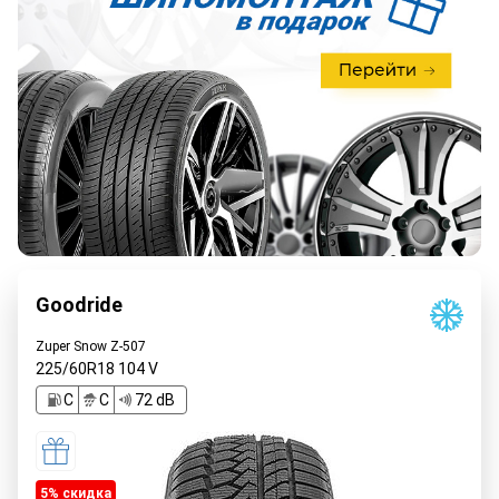
Goodride
Zuper Snow Z-507
225/60R18
104
V
C
C
72 dB
5% cкидка