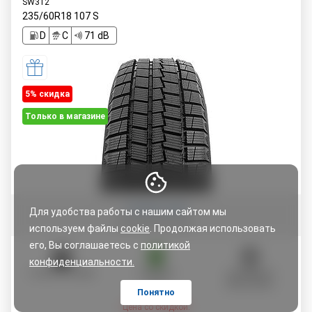
SW312
235/60R18
107
S
D
C
71 dB
5% cкидка
Только в магазине
Оставить отзыв
Для удобства работы с нашим сайтом мы
используем файлы
cookie
. Продолжая использовать
его, Вы соглашаетесь с
политикой
конфиденциальности.
ОПЛАТА ЧАСТЯМИ
ГАРАНТИЯ
САМОВЫВОЗ
5 ЛЕТ
ИЗ МАГАЗИНА
Понятно
Цена со скидкой: