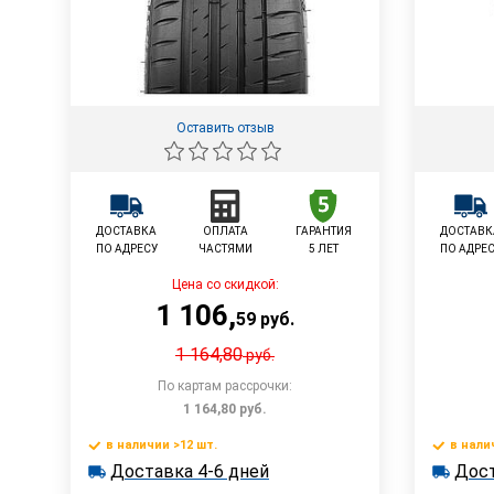
Оставить отзыв
ДОСТАВКА
ОПЛАТА
ГАРАНТИЯ
ДОСТАВК
ПО АДРЕСУ
ЧАСТЯМИ
5 ЛЕТ
ПО АДРЕ
Цена со скидкой:
1 106
,
59
руб.
1 164,80
руб.
По картам рассрочки:
1 164,80
руб.
в наличии >12 шт.
в нали
В корзину
Доставка 4-6 дней
Дост
в наличии >12 шт.
в наличии