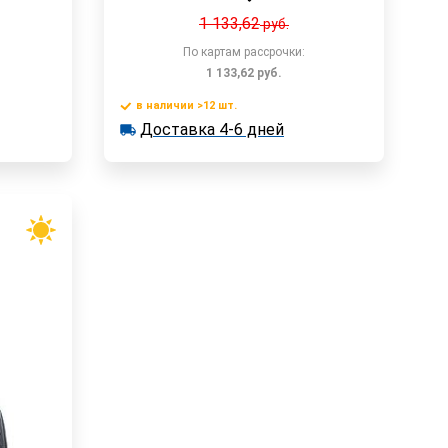
1 133,62
руб.
По картам рассрочки:
1 133,62
руб.
в наличии >12 шт.
у
В корзину
Доставка 4-6 дней
в наличии >12 шт.
Доставка 4-6 дней
Быстрый заказ