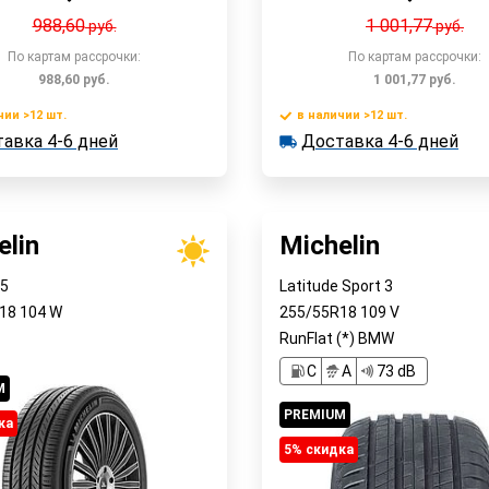
988,60
1 001,77
руб.
руб.
По картам рассрочки:
По картам рассрочки:
988,60
руб.
1 001,77
руб.
чии >12 шт.
в наличии >12 шт.
В корзину
В корзин
авка 4-6 дней
Доставка 4-6 дней
 >12 шт.
в наличии >12 шт.
ка 4-6 дней
Доставка 4-6 дней
Быстрый заказ
Быстрый заказ
elin
Michelin
 5
Latitude Sport 3
R18
104
W
255/55R18
109
V
RunFlat (*) BMW
C
A
73 dB
M
PREMIUM
ка
5% cкидка