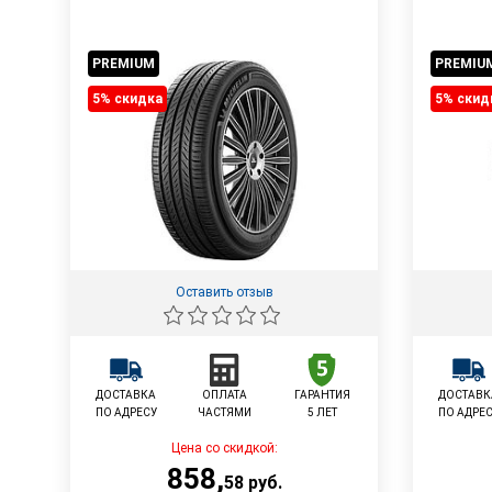
PREMIUM
PREMIU
5% cкидка
5% cкид
Оставить отзыв
ДОСТАВКА
ОПЛАТА
ГАРАНТИЯ
ДОСТАВК
ПО АДРЕСУ
ЧАСТЯМИ
5 ЛЕТ
ПО АДРЕ
Цена со скидкой:
858
,
58
руб.