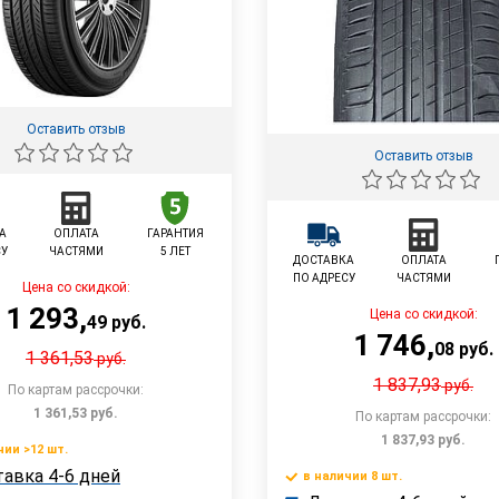
Оставить отзыв
Оставить отзыв
А
ОПЛАТА
ГАРАНТИЯ
СУ
ЧАСТЯМИ
5 ЛЕТ
ДОСТАВКА
ОПЛАТА
ПО АДРЕСУ
ЧАСТЯМИ
Цена со скидкой:
1 293
,
Цена со скидкой:
49
руб.
1 746
,
08
руб.
1 361,53
руб.
1 837,93
руб.
По картам рассрочки:
1 361,53
руб.
По картам рассрочки:
1 837,93
руб.
чии >12 шт.
В корзину
авка 4-6 дней
 >12 шт.
в наличии 8 шт.