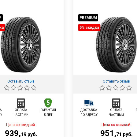
M
PREMIUM
ка
5% cкидка
Оставить отзыв
Оставить отзыв
А
ОПЛАТА
ГАРАНТИЯ
ДОСТАВКА
ОПЛАТА
СУ
ЧАСТЯМИ
5 ЛЕТ
ПО АДРЕСУ
ЧАСТЯМИ
Цена со скидкой:
Цена со скидкой:
939
,
951
,
19
руб.
71
руб.