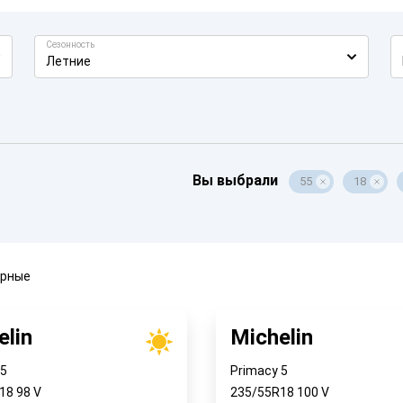
Сезонность
Летние
Вы выбрали
55
18
ярные
elin
Michelin
 5
Primacy 5
R18
98
V
235/55R18
100
V