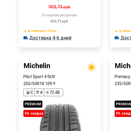
903,73
руб.
По картам рассрочки:
903,73
руб.
в наличии >12 шт.
в нали
В корзину
Доставка 4-6 дней
Дост
в наличии >12 шт.
в наличии
Доставка 4-6 дней
Достав
Быстрый заказ
Michelin
Mich
Pilot Sport 4 SUV
Primacy
255/55R18
109
Y
235/55
C
A
72 dB
PREMIUM
PREMIU
5% cкидка
5% cкид