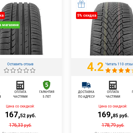
ка
5% cкидка
в магазине
4.2
Оставить отзыв
Читать 110 отз
L
ОПЛАТА
ГАРАНТИЯ
ДОСТАВКА
ОПЛАТА
R
ЧАСТЯМИ
5 ЛЕТ
ПО АДРЕСУ
ЧАСТЯМИ
Цена со скидкой:
Цена со скидкой:
167
,
169
,
52
руб.
85
руб.
176,33
178,79
руб.
руб.