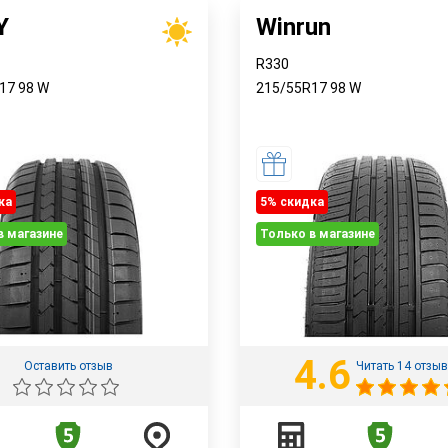
Y
Winrun
R330
R17
98
W
215/55R17
98
W
ка
5% cкидка
в магазине
Только в магазине
4.6
Оставить отзыв
Читать 14 отзы