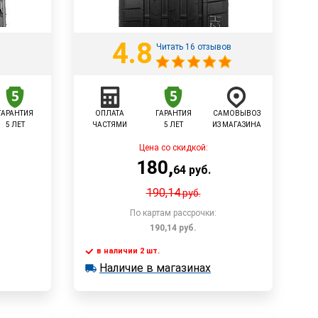
4.8
Читать 16 отзывов
ГАРАНТИЯ
ОПЛАТА
ГАРАНТИЯ
САМОВЫВОЗ
5 ЛЕТ
ЧАСТЯМИ
5 ЛЕТ
ИЗ МАГАЗИНА
Цена со скидкой:
180
,
64
руб.
190,14
руб.
По картам рассрочки:
190,14
руб.
в наличии 2 шт.
у
Наличие в магазинах
в наличии 2 шт.
Быстрый заказ
Наличие в магазинах