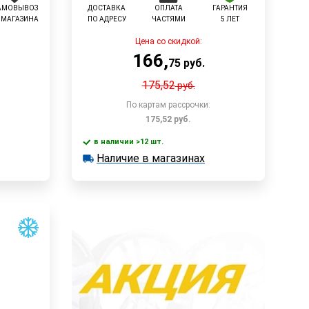
АМОВЫВОЗ
ДОСТАВКА
ОПЛАТА
ГАРАНТИЯ
 МАГАЗИНА
ПО АДРЕСУ
ЧАСТЯМИ
5 ЛЕТ
Цена со скидкой:
166
,
75
руб.
175,52
руб.
По картам рассрочки:
175,52
руб.
в наличии >12 шт.
В корзину
Наличие в магазинах
в наличии >12 шт.
Наличие в магазинах
Быстрый заказ