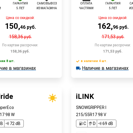
ГАРАНТИЯ
САМОВЫВОЗ
ОПЛАТА
ГАРАНТИЯ
С
И
5 ЛЕТ
ИЗ МАГАЗИНА
ЧАСТЯМИ
5 ЛЕТ
ИЗ
Цена со скидкой:
Цена со скидкой:
150
,
162
,
46
руб.
96
руб.
158,36
171,53
руб.
руб.
По картам рассрочки:
По картам рассрочки:
158,36
руб.
171,53
руб.
чии 8 шт.
в наличии 4 шт.
чие в магазинах
Наличие в магазинах
 8 шт.
в наличии 4 шт.
Быстрый заказ
Быстрый заказ
е в магазинах
Наличие в магазинах
ride
iLINK
uperEco
SNOWGRIPPER I
R17
98
W
215/55R17
98
V
B
72 dB
C
D
69 dB