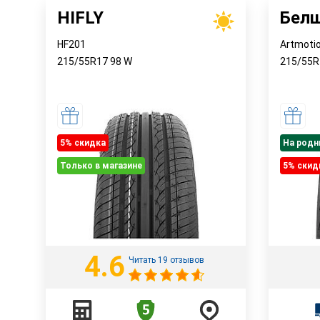
HIFLY
Бел
HF201
Artmoti
215/55R17
98
W
215/55
5% cкидка
На родн
Только в магазине
5% cкид
4.6
Читать 19 отзывов