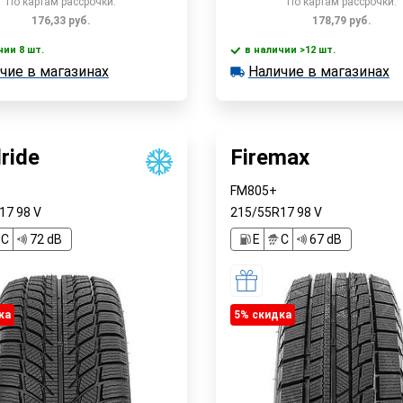
По картам рассрочки:
По картам рассрочки:
176,33
руб.
178,79
руб.
чии 8 шт.
в наличии >12 шт.
В корзин
чие в магазинах
Наличие в магазинах
 8 шт.
в наличии >12 шт.
Быстрый заказ
е в магазинах
Наличие в магазинах
Быстрый заказ
ride
Firemax
FM805+
R17
98
V
215/55R17
98
V
C
72 dB
E
C
67 dB
ка
5% cкидка