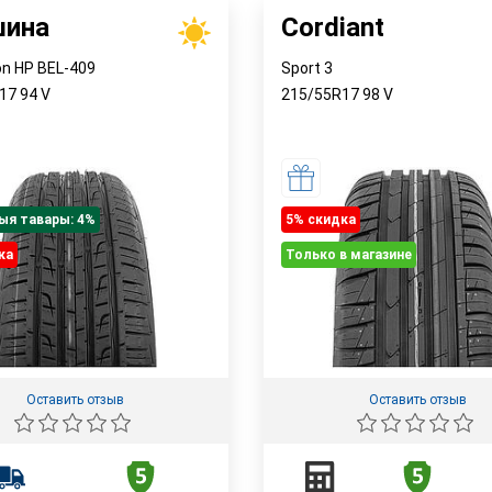
шина
Cordiant
on HP BEL-409
Sport 3
R17
94
V
215/55R17
98
V
ыя тавары: 4%
5% cкидка
ка
Только в магазине
Оставить отзыв
Оставить отзыв