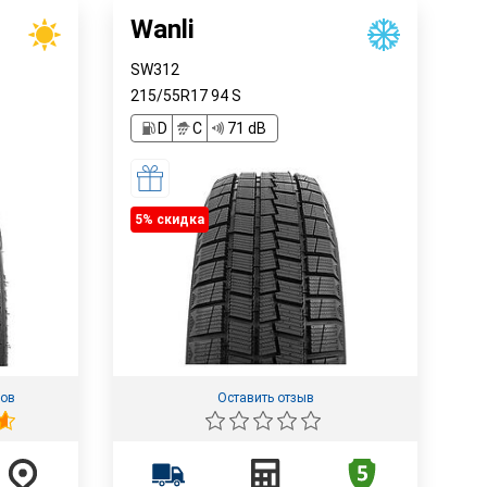
Wanli
SW312
215/55R17
94
S
D
C
71 dB
5% cкидка
вов
Оставить отзыв