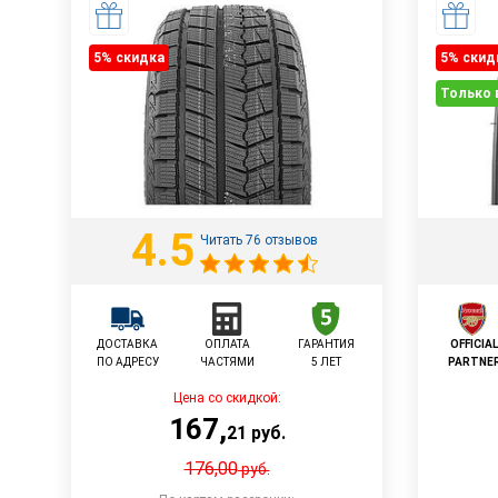
5% cкидка
5% cкид
Только 
4.5
Читать 76 отзывов
ДОСТАВКА
ОПЛАТА
ГАРАНТИЯ
OFFICIA
ПО АДРЕСУ
ЧАСТЯМИ
5 ЛЕТ
PARTNE
Цена со скидкой:
167
,
21
руб.
176,00
руб.