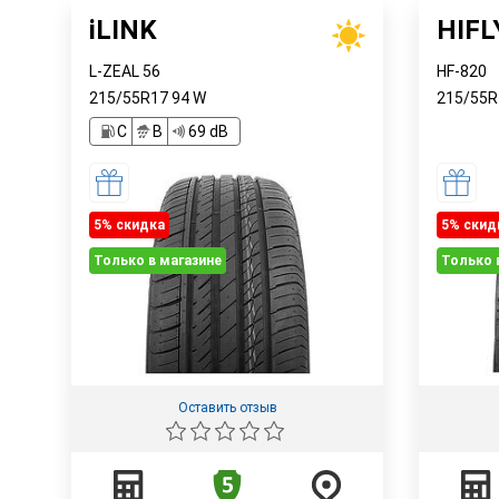
iLINK
HIFL
L-ZEAL 56
HF-820
215/55R17
94
W
215/55
C
B
69 dB
5% cкидка
5% cкид
Только в магазине
Только 
Оставить отзыв