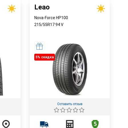
Leao
Nova-Force HP100
215/55R17
94
V
5% cкидка
Оставить отзыв