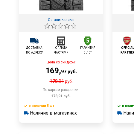
Оставить отзыв
ДОСТАВКА
ОПЛАТА
ГАРАНТИЯ
OFFICIA
ПО АДРЕСУ
ЧАСТЯМИ
5 ЛЕТ
PARTNE
Цена со скидкой:
169
,
97
руб.
178,91
руб.
По картам рассрочки:
178,91
руб.
в наличии 5 шт.
в нали
В корзину
Наличие в магазинах
Нали
в наличии 5 шт.
в наличии
Наличие в магазинах
Наличи
Быстрый заказ