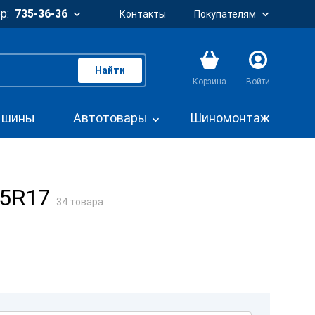
р:
735-36-36
Контакты
Покупателям
Найти
Корзина
Войти
. шины
Автотовары
Шиномонтаж
55R17
34 товара