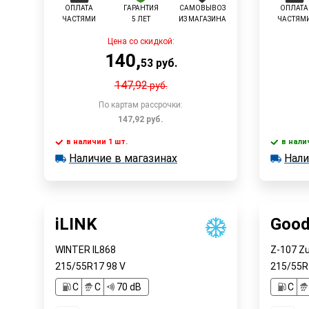
ОПЛАТА
ГАРАНТИЯ
САМОВЫВОЗ
ОПЛАТА
ЧАСТЯМИ
5 ЛЕТ
ИЗ МАГАЗИНА
ЧАСТЯМ
Цена со скидкой:
140
,
53
руб.
147,92
руб.
По картам рассрочки:
147,92
руб.
в наличии 1 шт.
в нали
Наличие в магазинах
Нали
в наличии 1 шт.
в наличии
Быстрый заказ
Наличие в магазинах
Наличи
iLINK
Good
WINTER IL868
Z-107 Z
215/55R17
98
V
215/55
C
C
70 dB
C