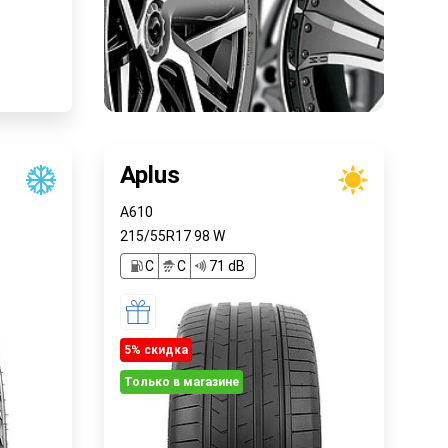
у
Aplus
A610
215/55R17
98
W
C
C
71 dB
5% cкидка
Только в магазине