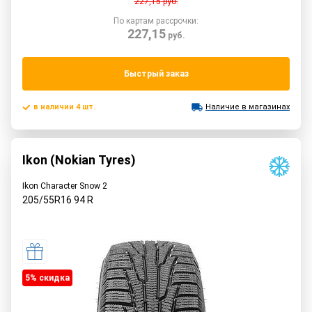
227,15
руб.
По картам рассрочки:
227,15
руб.
Быстрый заказ
в наличии 4 шт.
Наличие в магазинах
Ikon (Nokian Tyres)
Ikon Character Snow 2
205/55R16
94
R
5% cкидка