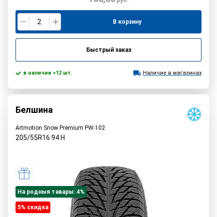
руб.
В корзину
Быстрый заказ
в наличии >12 шт.
Наличие в магазинах
Белшина
Artmotion Snow Premium PW-102
205/55R16
94
H
На родныя тавары: 4%
5% cкидка