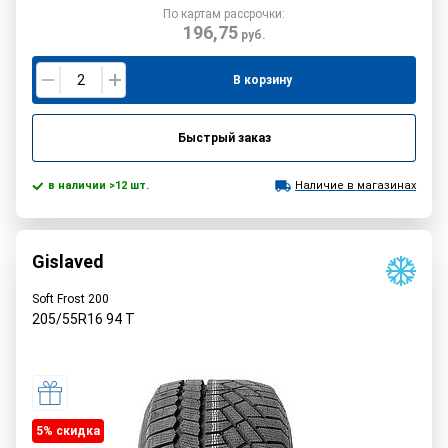
По картам рассрочки:
196,75
руб.
В корзину
Быстрый заказ
в наличии >12 шт.
Наличие в магазинах
Gislaved
Soft Frost 200
205/55R16
94
T
5% cкидка