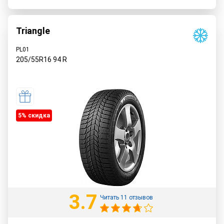
Triangle
PL01
205/55R16
94
R
5% cкидка
3.7
Читать 11 отзывов