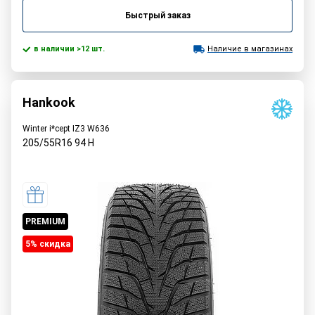
Быстрый заказ
в наличии >12 шт.
Наличие в магазинах
Hankook
Winter i*cept IZ3 W636
205/55R16
94
H
PREMIUM
5% cкидка