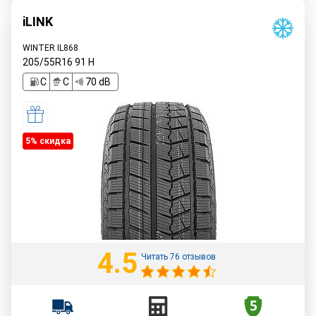
iLINK
WINTER IL868
205/55R16
91
H
C
C
70 dB
5% cкидка
4.5
Читать 76 отзывов