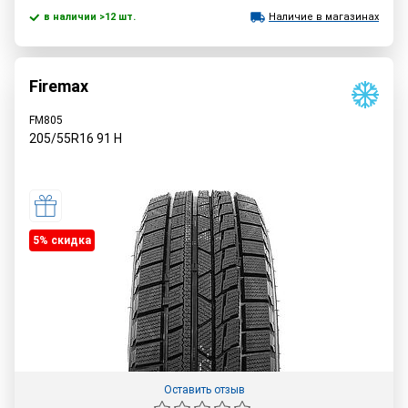
в наличии >12 шт.
Наличие в магазинах
Firemax
FM805
205/55R16
91
H
5% cкидка
Оставить отзыв