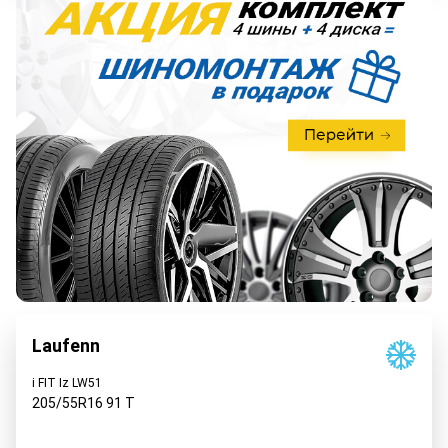
Laufenn
i FIT Iz LW51
205/55R16
91
T