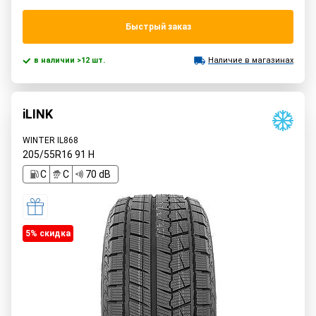
Быстрый заказ
в наличии >12 шт.
Наличие в магазинах
iLINK
WINTER IL868
205/55R16
91
H
C
C
70 dB
5% cкидка