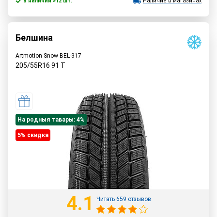
в наличии >12 шт.
Наличие в магазинах
Белшина
Artmotion Snow BEL-317
205/55R16
91
T
На родныя тавары: 4%
5% cкидка
4.1
Читать 659 отзывов