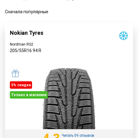
Сначала популярные
Nokian Tyres
Nordman RS2
205/55R16
94
R
5% cкидка
Только в магазине
Читать 59 отзывов