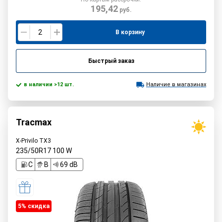
195,42
руб.
В корзину
Быстрый заказ
в наличии >12 шт.
Наличие в магазинах
Tracmax
X-Privilo TX3
235/50R17
100
W
C
B
69 dB
5% cкидка