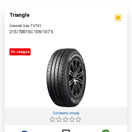
Triangle
ConneX Van TV701
215/70R15C
109/107
S
5% cкидка
Оставить отзыв