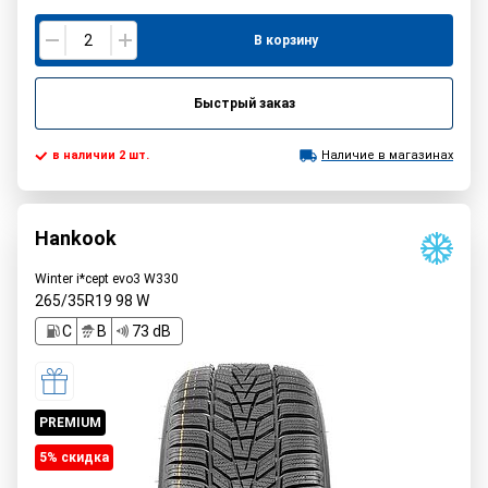
В корзину
Быстрый заказ
в наличии 2 шт.
Наличие в магазинах
Hankook
Winter i*cept evo3 W330
265/35R19
98
W
C
B
73 dB
PREMIUM
5% cкидка