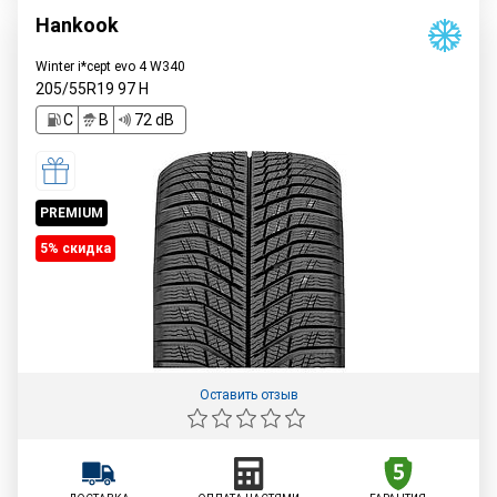
Hankook
Winter i*cept evo 4 W340
205/55R19
97
H
C
B
72 dB
PREMIUM
5% cкидка
Оставить отзыв