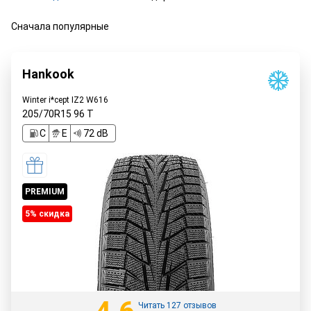
Сначала популярные
Hankook
Winter i*cept IZ2 W616
205/70R15
96
T
C
E
72 dB
PREMIUM
5% cкидка
Читать 127 отзывов