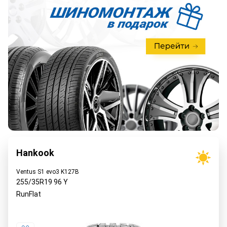
Hankook
Ventus S1 evo3 K127B
255/35R19
96
Y
RunFlat