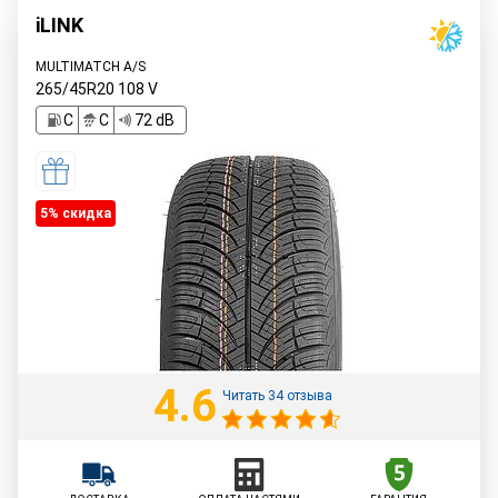
iLINK
MULTIMATCH A/S
265/45R20
108
V
C
C
72 dB
5% cкидка
4.6
Читать 34 отзыва