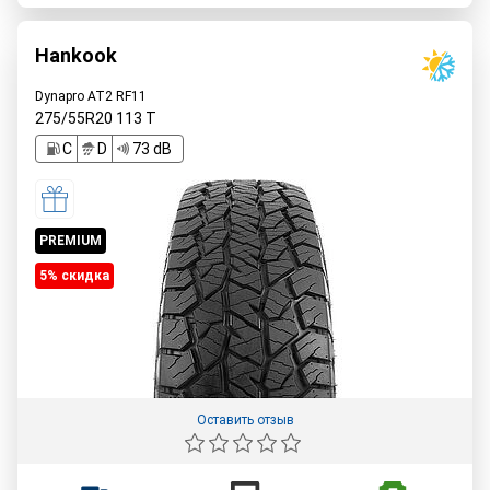
Hankook
Dynapro AT2 RF11
275/55R20
113
T
C
D
73 dB
PREMIUM
5% cкидка
Оставить отзыв