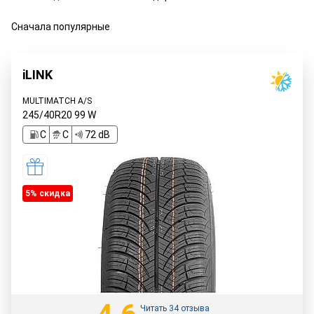
Сначала популярные
iLINK
MULTIMATCH A/S
245/40R20
99
W
C
C
72 dB
5% cкидка
Читать 34 отзыва