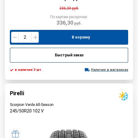
336,30
руб.
По картам рассрочки:
336,30
руб.
В корзину
Быстрый заказ
в наличии 3 шт.
Наличие в магазинах
Pirelli
Scorpion Verde All-Season
245/50R20
102
V