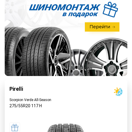
Pirelli
Scorpion Verde All-Season
275/55R20
117
H