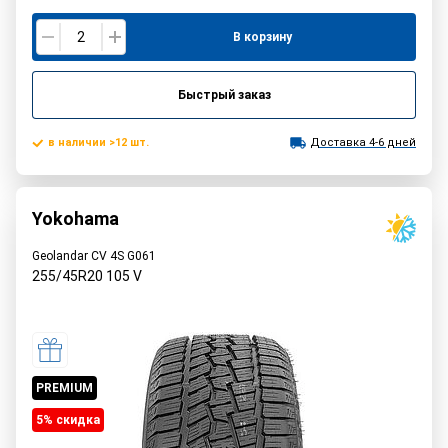
В корзину
Быстрый заказ
в наличии >12 шт.
Доставка 4-6 дней
Yokohama
Geolandar CV 4S G061
255/45R20
105
V
PREMIUM
5% cкидка