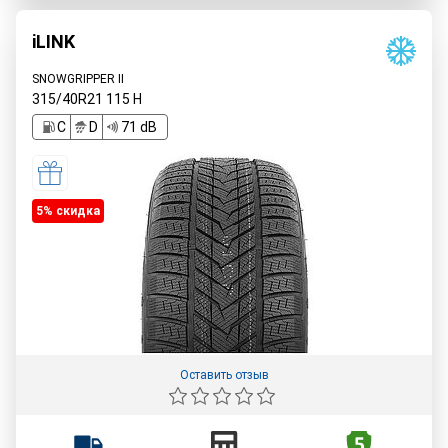
iLINK
SNOWGRIPPER II
315/40R21
115
H
C
D
71 dB
5% cкидка
Оставить отзыв