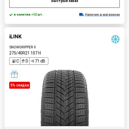
Быстрый заказ
в наличии >12 шт.
Наличие в магазинах
iLINK
SNOWGRIPPER II
275/40R21
107
H
C
D
71 dB
5% cкидка