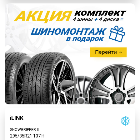
iLINK
SNOWGRIPPER II
295/35R21
107
H