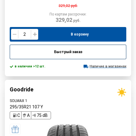
329,02
руб.
По картам рассрочки:
329,02
руб.
В корзину
Быстрый заказ
в наличии >12 шт.
Наличие в магазинах
Goodride
SOLMAX 1
295/35R21
107
Y
C
A
75 dB