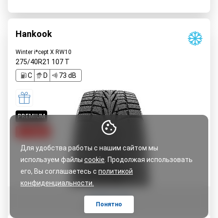
Hankook
Winter i*cept X RW10
275/40R21
107
T
C
D
73 dB
PREMIUM
5% cкидка
Для удобства работы с нашим сайтом мы
используем файлы
cookie
. Продолжая использовать
его, Вы соглашаетесь с
политикой
конфиденциальности.
Оставить отзыв
Понятно