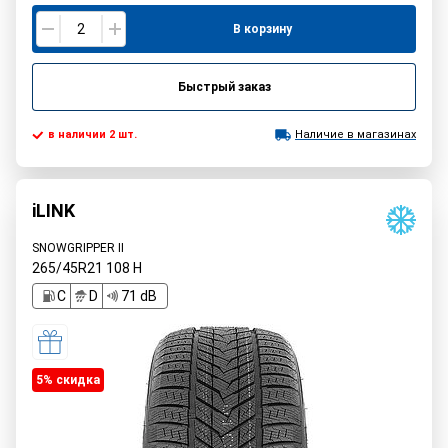
В корзину
Быстрый заказ
в наличии 2 шт.
Наличие в магазинах
iLINK
SNOWGRIPPER II
265/45R21
108
H
C
D
71 dB
5% cкидка