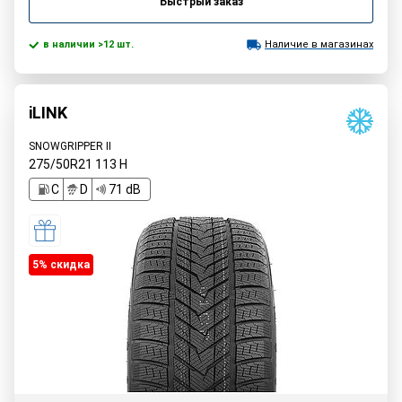
Быстрый заказ
в наличии >12 шт.
Наличие в магазинах
iLINK
SNOWGRIPPER II
275/50R21
113
H
C
D
71 dB
5% cкидка