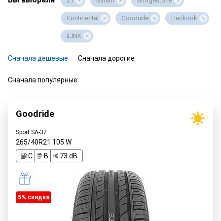
21
Barum
Bridgestone
Continental
Goodride
Hankook
iLINK
Сначала дешевые
Сначала дорогие
Сначала популярные
Goodride
Sport SA-37
265/40R21
105
W
C
B
73 dB
5% cкидка