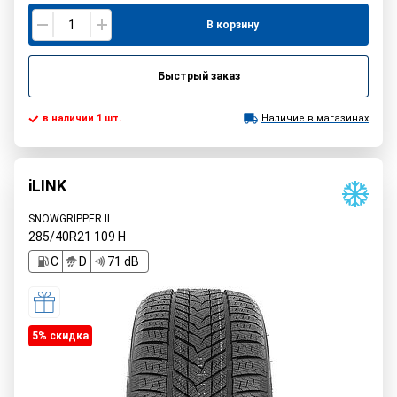
В корзину
Быстрый заказ
в наличии 1 шт.
Наличие в магазинах
iLINK
SNOWGRIPPER II
285/40R21
109
H
C
D
71 dB
5% cкидка