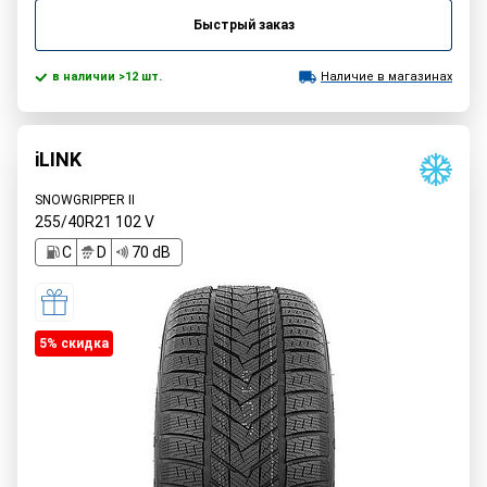
Быстрый заказ
в наличии >12 шт.
Наличие в магазинах
iLINK
SNOWGRIPPER II
255/40R21
102
V
C
D
70 dB
5% cкидка