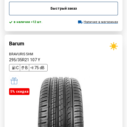
Быстрый заказ
в наличии >12 шт.
Наличие в магазинах
Barum
BRAVURIS 5HM
295/35R21
107
Y
C
B
75 dB
5% cкидка