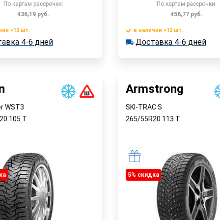
По картам рассрочки:
По картам рассрочки:
436,19
руб.
456,77
руб.
чии >12 шт.
в наличии >12 шт.
В корзину
В корзин
авка 4-6 дней
Доставка 4-6 дней
 >12 шт.
в наличии >12 шт.
ка 4-6 дней
Доставка 4-6 дней
Быстрый заказ
Быстрый заказ
n
Armstrong
er WST3
SKI-TRAC S
R20
105
T
265/55R20
113
T
ка
5% cкидка