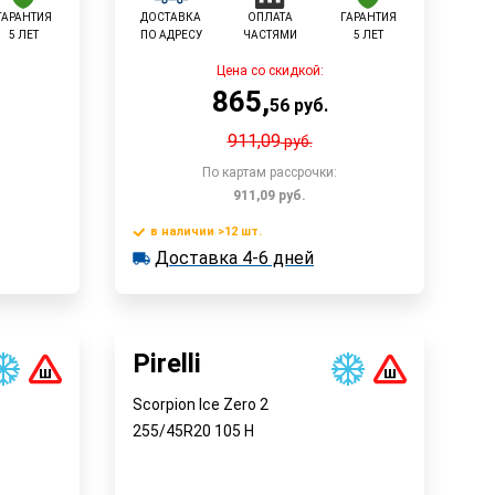
ГАРАНТИЯ
ДОСТАВКА
ОПЛАТА
ГАРАНТИЯ
5 ЛЕТ
ПО АДРЕСУ
ЧАСТЯМИ
5 ЛЕТ
Цена со скидкой:
865
,
56
руб.
911,09
руб.
По картам рассрочки:
911,09
руб.
в наличии >12 шт.
у
В корзину
Доставка 4-6 дней
в наличии >12 шт.
Доставка 4-6 дней
Быстрый заказ
Pirelli
Scorpion Ice Zero 2
255/45R20
105
H