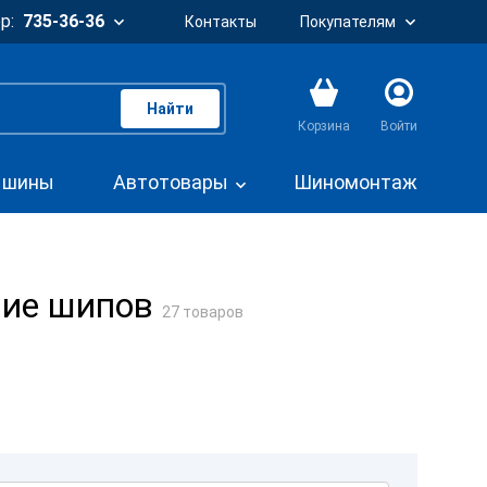
р:
735-36-36
Контакты
Покупателям
Найти
Корзина
Войти
. шины
Автотовары
Шиномонтаж
чие шипов
27 товаров