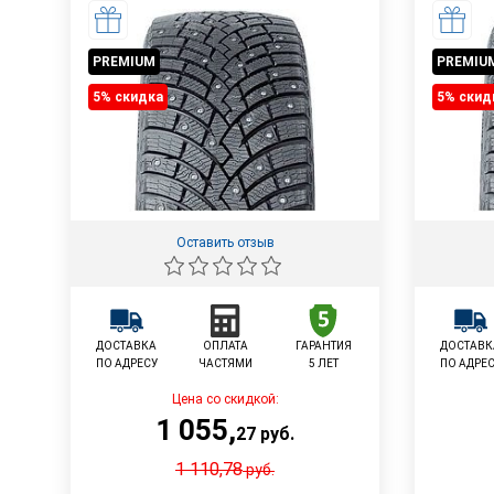
PREMIUM
PREMIU
5% cкидка
5% cкид
Оставить отзыв
ДОСТАВКА
ОПЛАТА
ГАРАНТИЯ
ДОСТАВК
ПО АДРЕСУ
ЧАСТЯМИ
5 ЛЕТ
ПО АДРЕ
Цена со скидкой:
1 055
,
27
руб.
1 110,78
руб.