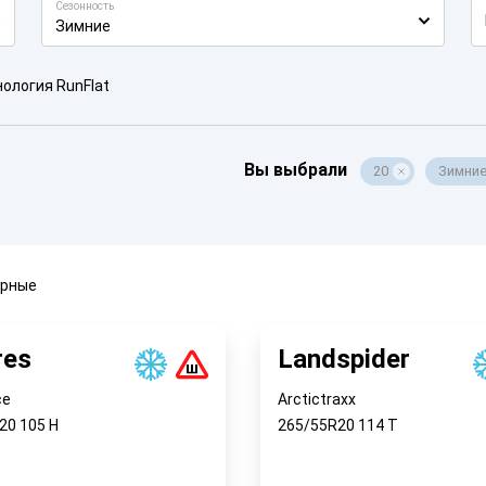
Сезонность
Зимние
ология RunFlat
Вы выбрали
20
Зимни
ярные
res
Landspider
ce
Arctictraxx
R20
105
H
265/55R20
114
T