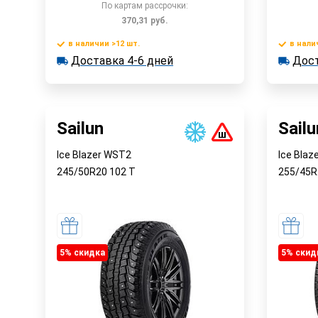
По картам рассрочки:
370,31
руб.
в наличии >12 шт.
в нали
В корзину
Доставка 4-6 дней
Дост
в наличии >12 шт.
в наличии
Доставка 4-6 дней
Достав
Быстрый заказ
Sailun
Sailu
Ice Blazer WST2
Ice Blaz
245/50R20
102
T
255/45
5% cкидка
5% cкид