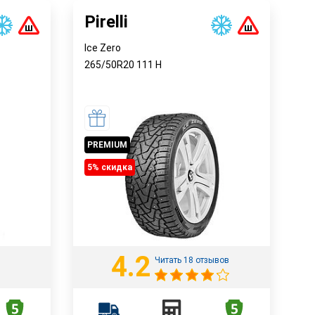
Pirelli
Ice Zero
265/50R20
111
H
PREMIUM
5% cкидка
4.2
Читать 18 отзывов