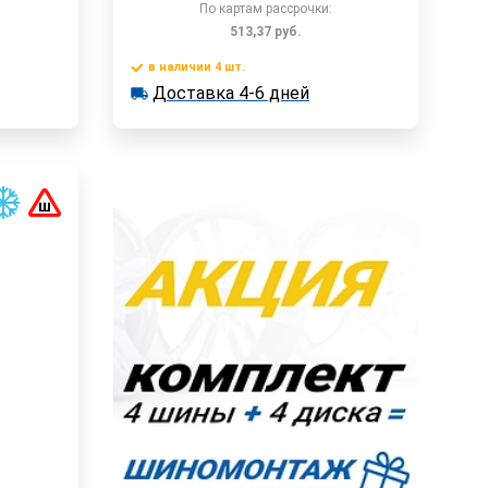
По картам рассрочки:
513,37
руб.
в наличии 4 шт.
у
Доставка 4-6 дней
В корзину
Доставка 4-6 дней
в наличии 4 шт.
Быстрый заказ