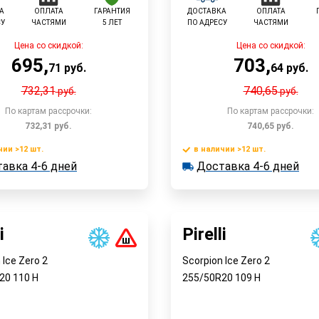
А
ОПЛАТА
ГАРАНТИЯ
ДОСТАВКА
ОПЛАТА
СУ
ЧАСТЯМИ
5 ЛЕТ
ПО АДРЕСУ
ЧАСТЯМИ
Цена со скидкой:
Цена со скидкой:
695
,
703
,
71
руб.
64
руб.
732,31
740,65
руб.
руб.
По картам рассрочки:
По картам рассрочки:
732,31
руб.
740,65
руб.
чии >12 шт.
в наличии >12 шт.
В корзину
В корзин
авка 4-6 дней
Доставка 4-6 дней
 >12 шт.
в наличии >12 шт.
ка 4-6 дней
Доставка 4-6 дней
Быстрый заказ
Быстрый заказ
i
Pirelli
 Ice Zero 2
Scorpion Ice Zero 2
R20
110
H
255/50R20
109
H