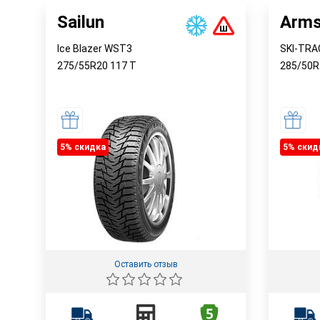
Sailun
Arms
Ice Blazer WST3
SKI-TRA
275/55R20
117
T
285/50
5% cкидка
5% cкид
Оставить отзыв