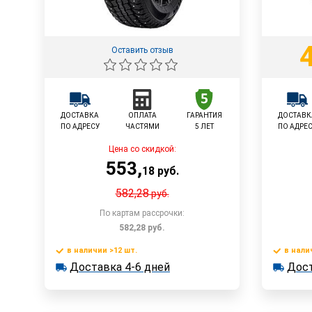
Оставить отзыв
ДОСТАВКА
ОПЛАТА
ГАРАНТИЯ
ДОСТАВК
ПО АДРЕСУ
ЧАСТЯМИ
5 ЛЕТ
ПО АДРЕ
Цена со скидкой:
553
,
18
руб.
582,28
руб.
По картам рассрочки:
582,28
руб.
в наличии >12 шт.
в нали
В корзину
Доставка 4-6 дней
Дост
в наличии >12 шт.
в наличии
Доставка 4-6 дней
Достав
Быстрый заказ