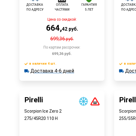
ДОСТАВКА
ОПЛАТА
ГАРАНТИЯ
ДОСТАВК
ПО АДРЕСУ
ЧАСТЯМИ
5 ЛЕТ
ПО АДРЕ
Цена со скидкой:
664
,
42
руб.
699,36
руб.
По картам рассрочки:
699,36
руб.
в наличии 4 шт.
в нали
Доставка 4-6 дней
В корзину
Доставка 4-6 дней
Дост
в наличии 4 шт.
в наличии
Достав
Быстрый заказ
Pirelli
Pirell
Scorpion Ice Zero 2
Scorpion
275/45R20
110
H
255/55