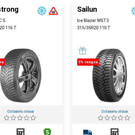
trong
Sailun
C S
Ice Blazer WST3
R20
116
T
315/35R20
110
T
ка
5% cкидка
Оставить отзыв
Оставить отзыв