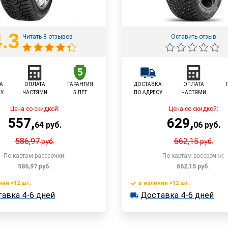
4.3
Читать 8 отзывов
Оставить отзыв
А
ОПЛАТА
ГАРАНТИЯ
ДОСТАВКА
ОПЛАТА
СУ
ЧАСТЯМИ
5 ЛЕТ
ПО АДРЕСУ
ЧАСТЯМИ
Цена со скидкой:
Цена со скидкой:
557
,
629
,
64
руб.
06
руб.
586,97
662,15
руб.
руб.
По картам рассрочки:
По картам рассрочки:
586,97
руб.
662,15
руб.
чии >12 шт.
в наличии >12 шт.
В корзину
В корзин
авка 4-6 дней
Доставка 4-6 дней
 >12 шт.
в наличии >12 шт.
ка 4-6 дней
Доставка 4-6 дней
Быстрый заказ
Быстрый заказ