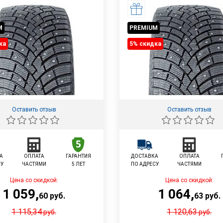
M
PREMIUM
ка
5% cкидка
Оставить отзыв
Оставить отзыв
А
ОПЛАТА
ГАРАНТИЯ
ДОСТАВКА
ОПЛАТА
СУ
ЧАСТЯМИ
5 ЛЕТ
ПО АДРЕСУ
ЧАСТЯМИ
Цена со скидкой:
Цена со скидкой:
1 059
,
1 064
,
60
руб.
63
руб.
1 115,34
1 120,63
руб.
руб.