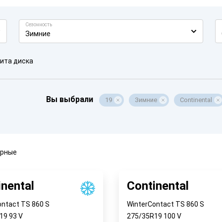
Сезонность
Зимние
ита диска
Вы выбрали
19
Зимние
Continental
ярные
inental
Continental
ontact TS 860 S
WinterContact TS 860 S
R19
93
V
275/35R19
100
V