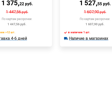
1 375
,
1 527
,
22
руб.
55
руб.
1 447,56
1 607,90
руб.
руб.
По картам рассрочки:
По картам рассрочки:
1 447,56
руб.
1 607,90
руб.
чии >12 шт.
в наличии 1 шт.
В корзину
В корзин
авка 4-6 дней
Наличие в магазинах
 >12 шт.
в наличии 1 шт.
ка 4-6 дней
Наличие в магазинах
Быстрый заказ
Быстрый заказ