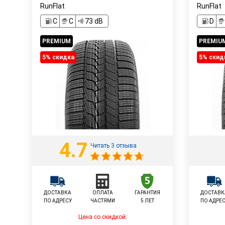
RunFlat
RunFlat
C
C
73 dB
D
PREMIUM
PREMIU
5% cкидка
5% cкид
4.7
Читать 3 отзыва
ДОСТАВКА
ОПЛАТА
ГАРАНТИЯ
ДОСТАВК
ПО АДРЕСУ
ЧАСТЯМИ
5 ЛЕТ
ПО АДРЕ
Цена со скидкой: