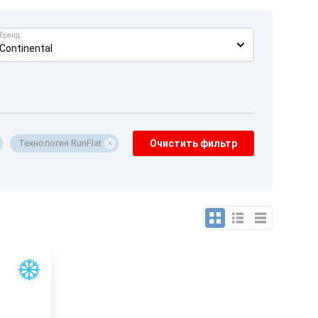
Бренд
Continental
Технология RunFlat
Очистить фильтр