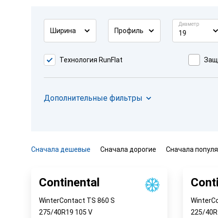
Диаметр
Ширина
Профиль
19
Технология RunFlat
Защ
Дополнительные фильтры
Сначала дешевые
Сначала дорогие
Сначала попул
Continental
Cont
WinterContact TS 860 S
WinterC
275/40R19
105
V
225/40