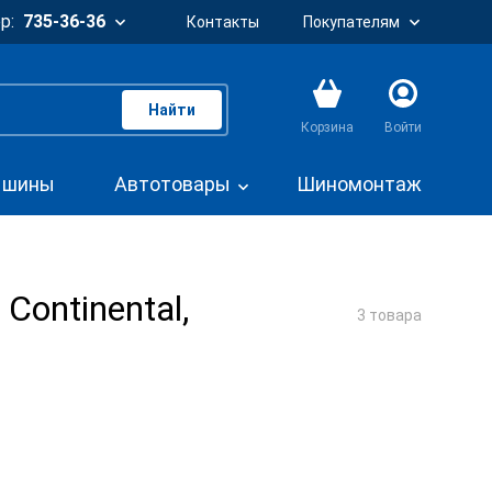
р:
735-36-36
Контакты
Покупателям
Найти
Корзина
Войти
. шины
Автотовары
Шиномонтаж
ontinental,
3 товара