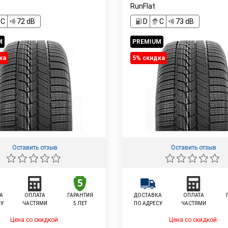
RunFlat
C
72 dB
D
C
73 dB
M
PREMIUM
ка
5% cкидка
Оставить отзыв
Оставить отзыв
А
ОПЛАТА
ГАРАНТИЯ
ДОСТАВКА
ОПЛАТА
СУ
ЧАСТЯМИ
5 ЛЕТ
ПО АДРЕСУ
ЧАСТЯМИ
Цена со скидкой:
Цена со скидкой: