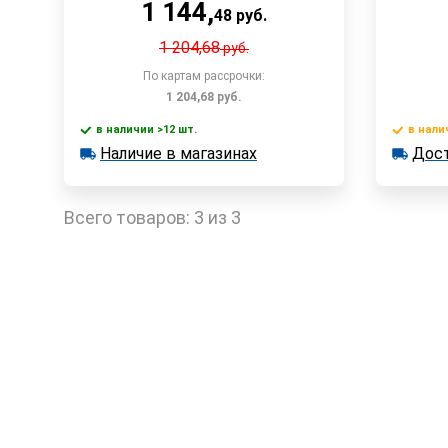
1 144
,
48
руб.
1 204,68
руб.
По картам рассрочки:
1 204,68
руб.
в наличии >12 шт.
в нали
В корзину
Наличие в магазинах
Дост
в наличии >12 шт.
в наличии
Наличие в магазинах
Достав
Быстрый заказ
Всего товаров:
3 из 3