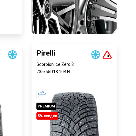
у
Pirelli
Scorpion Ice Zero 2
235/55R18
104
H
PREMIUM
5% cкидка