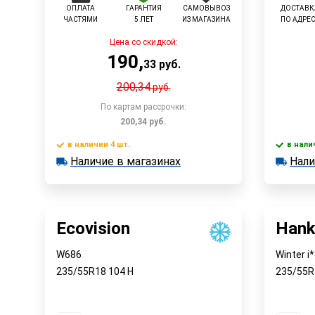
ОПЛАТА
ГАРАНТИЯ
САМОВЫВОЗ
ДОСТАВК
ЧАСТЯМИ
5 ЛЕТ
ИЗ МАГАЗИНА
ПО АДРЕ
Цена со скидкой:
190
,
33
руб.
200,34
руб.
По картам рассрочки:
200,34
руб.
в наличии 4 шт.
в нали
Наличие в магазинах
Нали
в наличии 4 шт.
в наличии
Быстрый заказ
Наличие в магазинах
Наличи
Ecovision
Hank
W686
Winter i
235/55R18
104
H
235/55