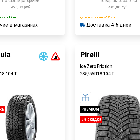
По картам рассрочки:
По картам рассрочки:
425,03
руб.
481,80
руб.
чии >12 шт.
в наличии >12 шт.
В корзину
В корзин
чие в магазинах
Доставка 4-6 дней
 >12 шт.
в наличии >12 шт.
е в магазинах
Доставка 4-6 дней
Быстрый заказ
Быстрый заказ
ula
Pirelli
Ice Zero Friction
R18
104
T
235/55R18
104
T
ка
PREMIUM
5% cкидка