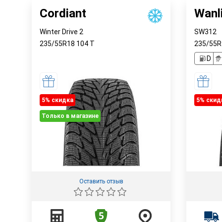
Cordiant
Wanl
Winter Drive 2
SW312
235/55R18
104
T
235/55
D
5% cкидка
5% cкид
Только в магазине
Оставить отзыв