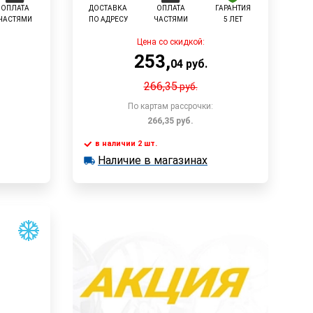
ОПЛАТА
ДОСТАВКА
ОПЛАТА
ГАРАНТИЯ
ЧАСТЯМИ
ПО АДРЕСУ
ЧАСТЯМИ
5 ЛЕТ
Цена со скидкой:
253
,
04
руб.
266,35
руб.
По картам рассрочки:
266,35
руб.
в наличии 2 шт.
у
В корзину
Наличие в магазинах
в наличии 2 шт.
Наличие в магазинах
Быстрый заказ