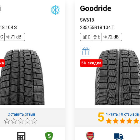
i
Goodride
SW618
R18
104
S
235/55R18
104
T
C
71 dB
D
E
72 dB
ка
5% cкидка
5
Оставить отзыв
Читать 10 отзывов