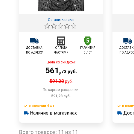
Оставить отзыв
ДОСТАВКА
ОПЛАТА
ГАРАНТИЯ
ДОСТАВК
ПО АДРЕСУ
ЧАСТЯМИ
5 ЛЕТ
ПО АДРЕ
Цена со скидкой:
561
,
73
руб.
591,28
руб.
По картам рассрочки:
591,28
руб.
в наличии 4 шт.
в нали
В корзину
Наличие в магазинах
Дост
в наличии 4 шт.
в наличии
Наличие в магазинах
Достав
Быстрый заказ
Всего товаров:
11 из 11