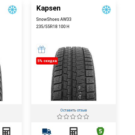
Kapsen
SnowShoes AW33
235/55R18
100
H
5% cкидка
Оставить отзыв