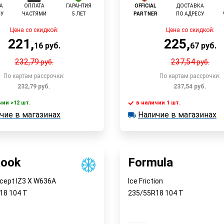
А
ОПЛАТА
ГАРАНТИЯ
OFFICIAL
ДОСТАВКА
СУ
ЧАСТЯМИ
5 ЛЕТ
PARTNER
ПО АДРЕСУ
Цена со скидкой:
Цена со скидкой:
221
,
225
,
16
руб.
67
руб.
232,79
237,54
руб.
руб.
По картам рассрочки:
По картам рассрочки:
232,79
руб.
237,54
руб.
чии >12 шт.
в наличии 1 шт.
В корзину
В корзин
чие в магазинах
Наличие в магазинах
 >12 шт.
в наличии 1 шт.
е в магазинах
Наличие в магазинах
Быстрый заказ
Быстрый заказ
ook
Formula
*cept IZ3 X W636A
Ice Friction
R18
104
T
235/55R18
104
T