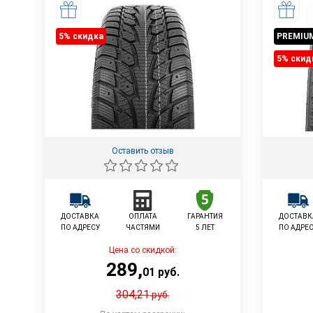
5% cкидка
PREMIU
5% cкид
Оставить отзыв
ДОСТАВКА
ОПЛАТА
ГАРАНТИЯ
ДОСТАВК
ПО АДРЕСУ
ЧАСТЯМИ
5 ЛЕТ
ПО АДРЕ
Цена со скидкой:
289
,
01
руб.
304,21
руб.