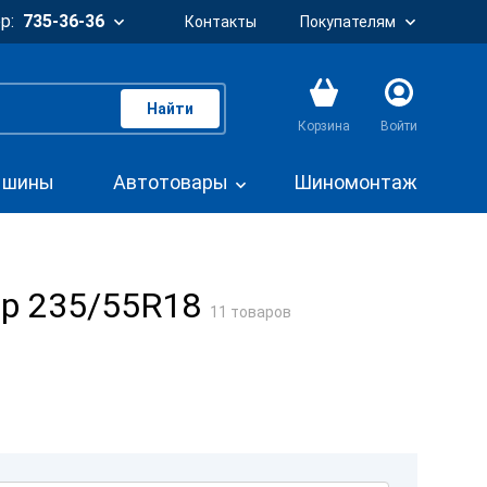
р:
735-36-36
Контакты
Покупателям
Найти
Корзина
Войти
. шины
Автотовары
Шиномонтаж
ер 235/55R18
11 товаров