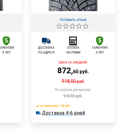
Оставить отзыв
ГАРАНТИЯ
ДОСТАВКА
ОПЛАТА
ГАРАНТИЯ
5 ЛЕТ
ПО АДРЕСУ
ЧАСТЯМИ
5 ЛЕТ
Цена со скидкой:
872
,
60
руб.
918,50
руб.
По картам рассрочки:
918,50
руб.
в наличии >12 шт.
у
В корзину
Доставка 4-6 дней
в наличии >12 шт.
Доставка 4-6 дней
Быстрый заказ