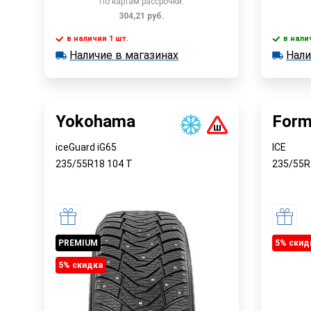
По картам рассрочки:
304,21
руб.
в наличии 1 шт.
в нали
В корзину
Наличие в магазинах
Нали
в наличии 1 шт.
в наличии
Наличие в магазинах
Наличи
Быстрый заказ
Yokohama
Form
iceGuard iG65
ICE
235/55R18
104
T
235/55
PREMIUM
5% cкид
5% cкидка