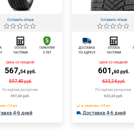
Оставить отзыв
Оставить отзыв
А
ОПЛАТА
ГАРАНТИЯ
ДОСТАВКА
ОПЛАТА
СУ
ЧАСТЯМИ
5 ЛЕТ
ПО АДРЕСУ
ЧАСТЯМИ
Цена со скидкой:
Цена со скидкой:
567
,
601
,
54
руб.
60
руб.
597,40
633,24
руб.
руб.
По картам рассрочки:
По картам рассрочки:
597,40
руб.
633,24
руб.
чии >12 шт.
в наличии >12 шт.
В корзину
В корзин
авка 4-6 дней
Доставка 4-6 дней
 >12 шт.
в наличии >12 шт.
ка 4-6 дней
Доставка 4-6 дней
Быстрый заказ
Быстрый заказ