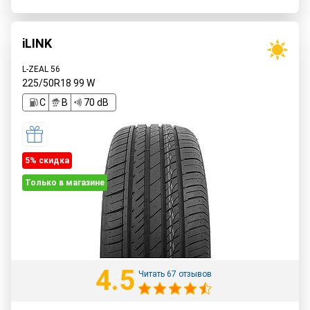
iLINK
L-ZEAL 56
225/50R18
99
W
C
B
70 dB
5% cкидка
Только в магазине
4.5
Читать 67 отзывов