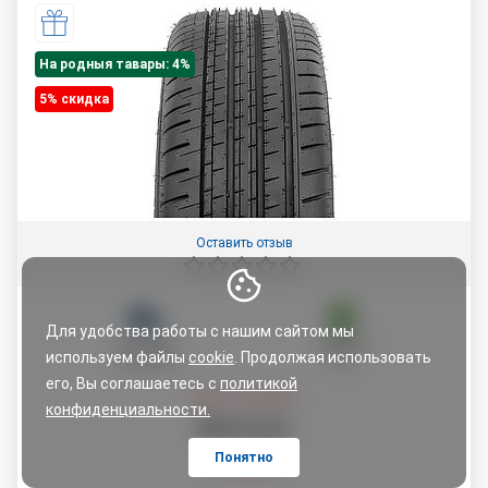
На родныя тавары: 4%
5% cкидка
Оставить отзыв
Для удобства работы с нашим сайтом мы
ДОСТАВКА
ГАРАНТИЯ
используем файлы
cookie
. Продолжая использовать
ПО АДРЕСУ
5 ЛЕТ
его, Вы соглашаетесь с
политикой
Цена со скидкой:
конфиденциальности.
209
,
20
руб.
Понятно
220,20
руб.