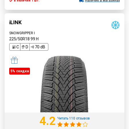
в наличии 1 шт.
Наличие в магазинах
iLINK
SNOWGRIPPER I
225/50R18
99
H
C
D
70 dB
5% cкидка
4.2
Читать 110 отзывов