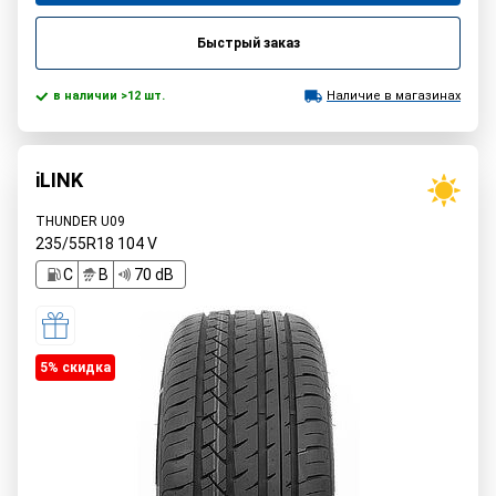
Быстрый заказ
в наличии >12 шт.
Наличие в магазинах
iLINK
THUNDER U09
235/55R18
104
V
C
B
70 dB
5% cкидка