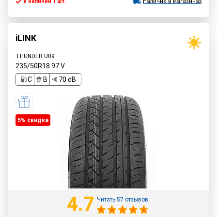
в наличии 1 шт.
Наличие в магазинах
iLINK
THUNDER U09
235/50R18
97
V
C
B
70 dB
5% cкидка
4.7
Читать 57 отзывов