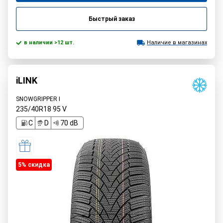
Быстрый заказ
в наличии >12 шт.
Наличие в магазинах
iLINK
SNOWGRIPPER I
235/40R18
95
V
C
D
70 dB
5% cкидка