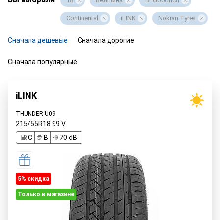
18
Белшина
BFGoodrich
Continental
iLINK
Nokian Tyres
Сначала дешевые
Сначала дорогие
Сначала популярные
iLINK
THUNDER U09
215/55R18
99
V
C
B
70 dB
5% cкидка
Только в магазине