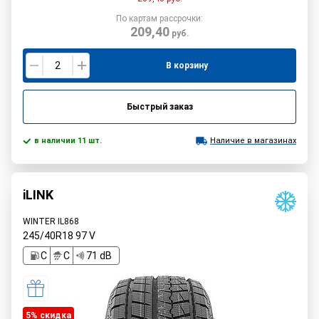
По картам рассрочки:
209,40
руб.
В корзину
Быстрый заказ
в наличии 11 шт.
Наличие в магазинах
iLINK
WINTER IL868
245/40R18
97
V
C
C
71 dB
5% cкидка