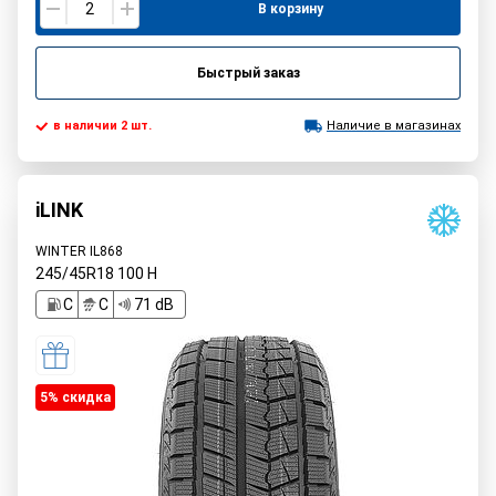
В корзину
Быстрый заказ
в наличии 2 шт.
Наличие в магазинах
iLINK
WINTER IL868
245/45R18
100
H
C
C
71 dB
5% cкидка