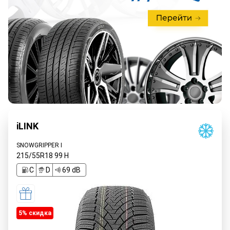
iLINK
SNOWGRIPPER I
215/55R18
99
H
C
D
69 dB
5% cкидка