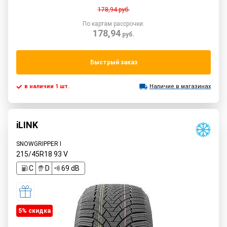
178,94
руб.
По картам рассрочки:
178,94
руб.
Быстрый заказ
в наличии 1 шт.
Наличие в магазинах
iLINK
SNOWGRIPPER I
215/45R18
93
V
C
D
69 dB
5% cкидка