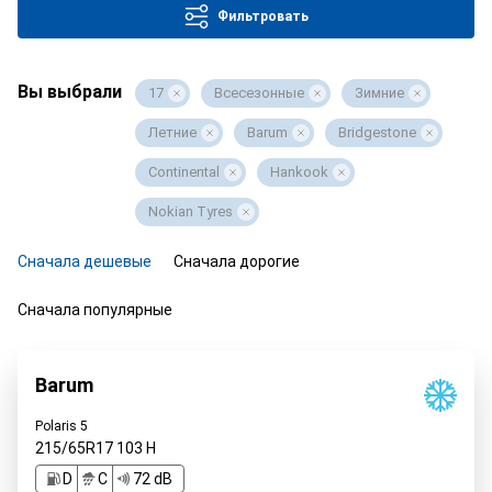
Фильтровать
Вы выбрали
17
Всесезонные
Зимние
Летние
Barum
Bridgestone
Continental
Hankook
Nokian Tyres
Сначала дешевые
Сначала дорогие
Сначала популярные
Barum
Polaris 5
215/65R17
103
H
D
C
72 dB