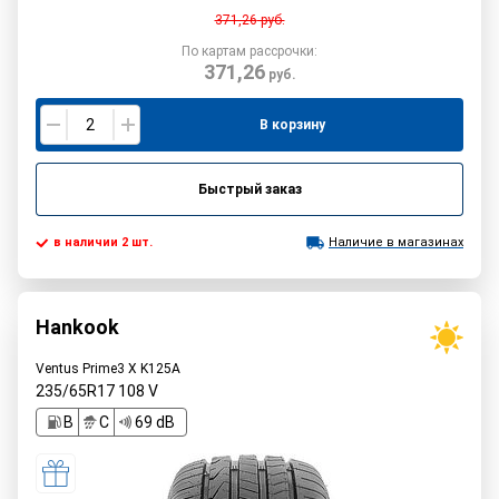
371,26
руб.
По картам рассрочки:
371,26
руб.
В корзину
Быстрый заказ
в наличии 2 шт.
Наличие в магазинах
Hankook
Ventus Prime3 X K125A
235/65R17
108
V
B
C
69 dB