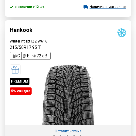
в наличии >12 шт.
Наличие в магазинах
Hankook
Winter i*cept IZ2 W616
215/50R17
95
T
C
E
72 dB
PREMIUM
5% cкидка
Оставить отзыв