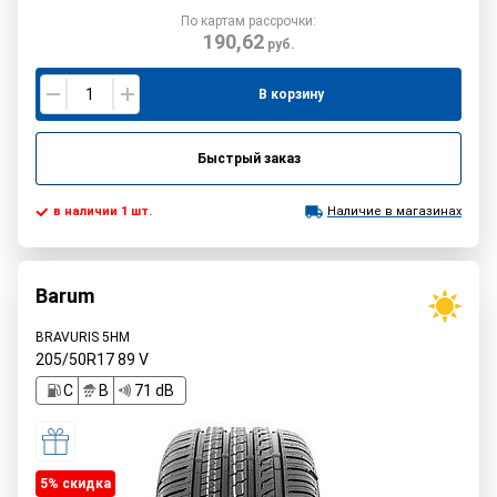
По картам рассрочки:
190,62
руб.
В корзину
Быстрый заказ
в наличии 1 шт.
Наличие в магазинах
Barum
BRAVURIS 5HM
205/50R17
89
V
C
B
71 dB
5% cкидка