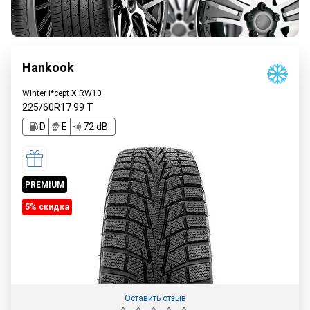
Hankook
Winter i*cept X RW10
225/60R17
99
T
D
E
72 dB
PREMIUM
5% cкидка
Оставить отзыв