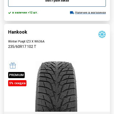
Быстрый заказ
в наличии >12 шт.
Наличие в магазинах
Hankook
Winter i*cept IZ3 X W636A
235/60R17
102
T
PREMIUM
5% cкидка