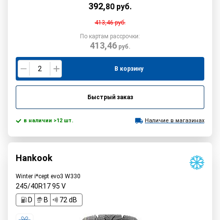
392
,
80
руб.
413,46
руб.
По картам рассрочки:
413,46
руб.
В корзину
Быстрый заказ
в наличии >12 шт.
Наличие в магазинах
Hankook
Winter i*cept evo3 W330
245/40R17
95
V
D
B
72 dB