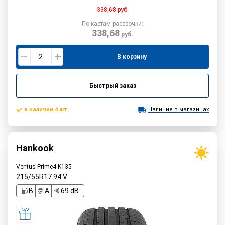
338,68
руб.
По картам рассрочки:
338,68
руб.
В корзину
Быстрый заказ
в наличии 4 шт.
Наличие в магазинах
Hankook
Ventus Prime4 K135
215/55R17
94
V
B
A
69 dB