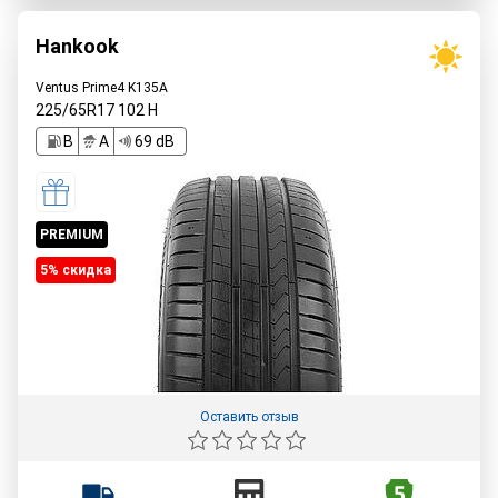
Hankook
Ventus Prime4 K135A
225/65R17
102
H
B
A
69 dB
PREMIUM
5% cкидка
Оставить отзыв