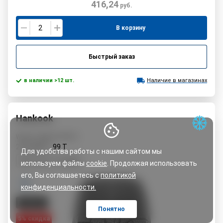
416,24
руб.
В корзину
Быстрый заказ
в наличии >12 шт.
Наличие в магазинах
Hankook
Winter i*cept IZ2 W616
215/65R17
99
T
Для удобства работы с нашим сайтом мы
C
E
72 dB
используем файлы
cookie
. Продолжая использовать
его, Вы соглашаетесь с
политикой
конфиденциальности.
PREMIUM
Понятно
5% cкидка