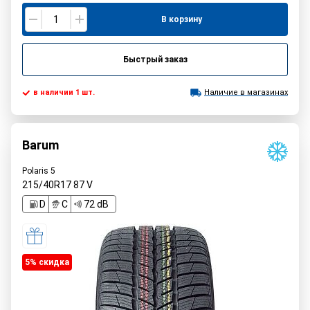
В корзину
Быстрый заказ
в наличии 1 шт.
Наличие в магазинах
Barum
Polaris 5
215/40R17
87
V
D
C
72 dB
5% cкидка