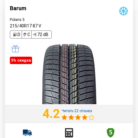
Barum
Polaris 5
215/40R17
87
V
D
C
72 dB
5% cкидка
4.2
Читать 22 отзыва