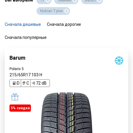
17
Зимние
Barum
Nokian Tyres
Сначала дешевые
Сначала дорогие
Сначала популярные
Barum
Polaris 5
215/65R17
103
H
D
C
72 dB
5% cкидка