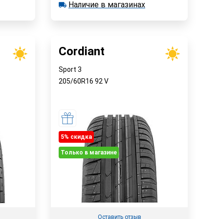
В корзину
Наличие в магазинах
в наличии 9 шт.
Наличие в магазинах
Быстрый заказ
Cordiant
Sport 3
205/60R16
92
V
5% cкидка
Только в магазине
Оставить отзыв