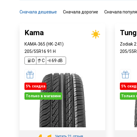
Сначала дешевые
Сначала дорогие
Сначала попул
Kama
Tung
КАМА-365 (НК-241)
Zodiak 2
205/55R16
91
H
205/55
D
C
69 dB
5% cкидка
5% cкид
Только в магазине
Только 
Читать 21 отзыв