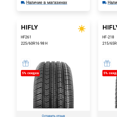
Наличие в магазинах
Нали
в наличии 4 шт.
в наличии
Быстрый заказ
Наличие в магазинах
Наличи
HIFLY
HIFL
HF261
HF-218
225/60R16
98
H
215/65
5% cкидка
5% cкид
Оставить отзыв