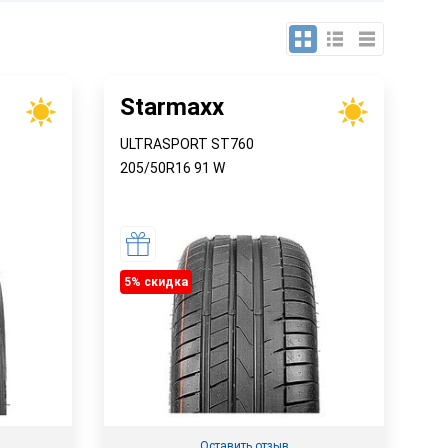
Starmaxx
ULTRASPORT ST760
205/50R16
91
W
5% cкидка
Оставить отзыв