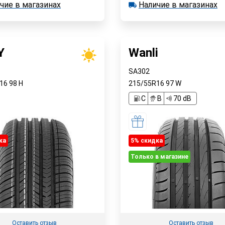
В корзину
чие в магазинах
Наличие в магазинах
 1 шт.
в наличии 10 шт.
Быстрый заказ
е в магазинах
Наличие в магазинах
Быстрый заказ
Y
Wanli
SA302
R16
98
H
215/55R16
97
W
C
B
70 dB
ка
5% cкидка
Только в магазине
Оставить отзыв
Оставить отзыв