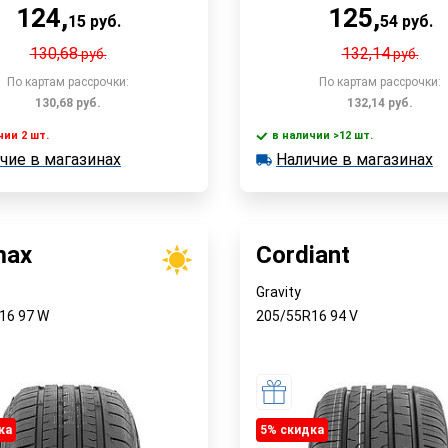
124
,
125
,
15
руб.
54
руб.
130,68
132,14
руб.
руб.
По картам рассрочки:
По картам рассрочки:
130,68
руб.
132,14
руб.
чии 2 шт.
в наличии >12 шт.
чие в магазинах
Наличие в магазинах
 2 шт.
в наличии >12 шт.
Быстрый заказ
Быстрый заказ
е в магазинах
Наличие в магазинах
max
Cordiant
Gravity
R16
97
W
205/55R16
94
V
ка
5% cкидка