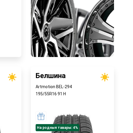
Белшина
Artmotion BEL-294
195/55R16
91
H
На родныя тавары: 4%