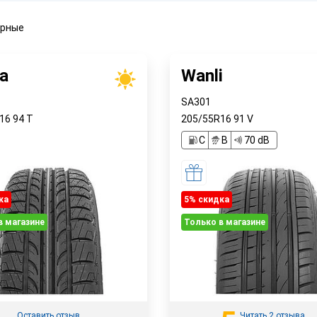
ярные
a
Wanli
SA301
R16
94
T
205/55R16
91
V
C
B
70 dB
ка
5% cкидка
в магазине
Только в магазине
Оставить отзыв
Читать 2 отзыва