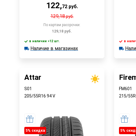
122
,
72
руб.
129,18
руб.
По картам рассрочки:
129,18
руб.
в наличии >12 шт.
в нали
Наличие в магазинах
Нали
в наличии >12 шт.
в наличии
Быстрый заказ
Наличие в магазинах
Наличи
Attar
Fire
S01
FM601
205/55R16
94
V
215/55
5% cкидка
5% cкид