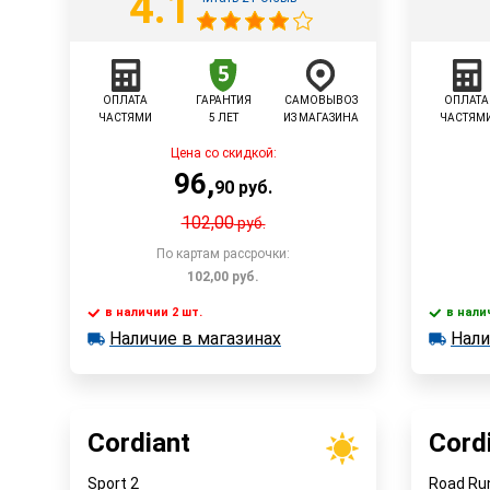
4.1
ОПЛАТА
ГАРАНТИЯ
САМОВЫВОЗ
ОПЛАТА
ЧАСТЯМИ
5 ЛЕТ
ИЗ МАГАЗИНА
ЧАСТЯМ
Цена со скидкой:
96
,
90
руб.
102,00
руб.
По картам рассрочки:
102,00
руб.
в наличии 2 шт.
в нали
Наличие в магазинах
Нали
в наличии 2 шт.
в наличии
Быстрый заказ
Наличие в магазинах
Наличи
Cordiant
Cord
Sport 2
Road Ru