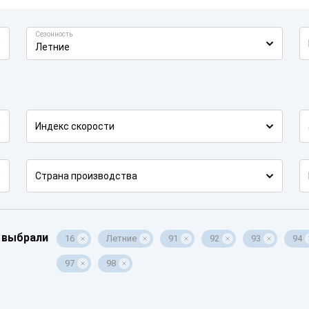
Сезонность
Летние
Индекс скорости
Страна производства
 выбрали
16
Летние
91
92
93
94
97
98