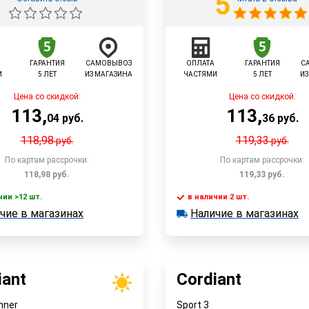
5
ГАРАНТИЯ
САМОВЫВОЗ
ОПЛАТА
ГАРАНТИЯ
С
И
5 ЛЕТ
ИЗ МАГАЗИНА
ЧАСТЯМИ
5 ЛЕТ
ИЗ
Цена со скидкой:
Цена со скидкой:
113
,
113
,
04
руб.
36
руб.
118,98
119,33
руб.
руб.
По картам рассрочки:
По картам рассрочки:
118,98
руб.
119,33
руб.
чии >12 шт.
в наличии 2 шт.
чие в магазинах
Наличие в магазинах
 >12 шт.
в наличии 2 шт.
Быстрый заказ
Быстрый заказ
е в магазинах
Наличие в магазинах
iant
Cordiant
nner
Sport 3