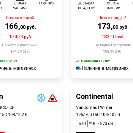
А
ОПЛАТА
ГАРАНТИЯ
ДОСТАВКА
ОПЛАТА
СУ
ЧАСТЯМИ
5 ЛЕТ
ПО АДРЕСУ
ЧАСТЯМИ
Цена со скидкой:
Цена со скидкой:
166
,
173
,
00
руб.
00
руб.
174,73
182,10
руб.
руб.
По картам рассрочки:
По картам рассрочки:
174,73
руб.
182,10
руб.
чии >12 шт.
в наличии >12 шт.
В корзину
В корзин
чие в магазинах
Наличие в магазинах
 >12 шт.
в наличии >12 шт.
е в магазинах
Наличие в магазинах
Быстрый заказ
Быстрый заказ
n
Continental
CIO ICE
VanContact Winter
R15C
104/102
R
195/70R15C
104/102
R
D
B
73 dB