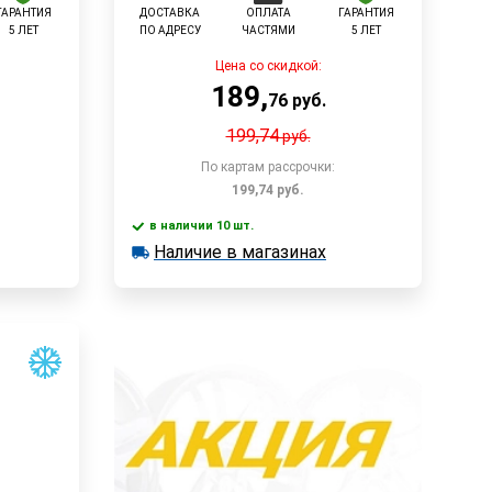
ГАРАНТИЯ
ДОСТАВКА
ОПЛАТА
ГАРАНТИЯ
5 ЛЕТ
ПО АДРЕСУ
ЧАСТЯМИ
5 ЛЕТ
Цена со скидкой:
189
,
76
руб.
199,74
руб.
По картам рассрочки:
199,74
руб.
в наличии 10 шт.
у
В корзину
Наличие в магазинах
в наличии 10 шт.
Наличие в магазинах
Быстрый заказ