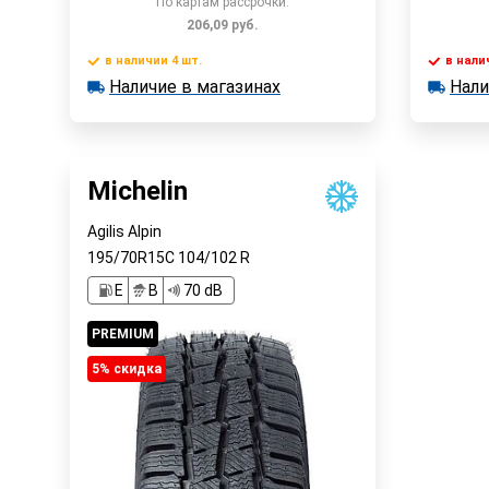
По картам рассрочки:
206,09
руб.
в наличии 4 шт.
в нали
Наличие в магазинах
Нали
в наличии 4 шт.
в наличии
Быстрый заказ
Наличие в магазинах
Наличи
Michelin
Agilis Alpin
195/70R15C
104/102
R
E
В
70 dB
PREMIUM
5% cкидка