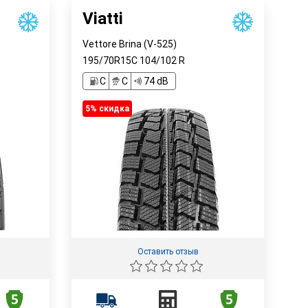
Viatti
Vettore Brina (V-525)
195/70R15C
104/102
R
C
C
74 dB
5% cкидка
Оставить отзыв