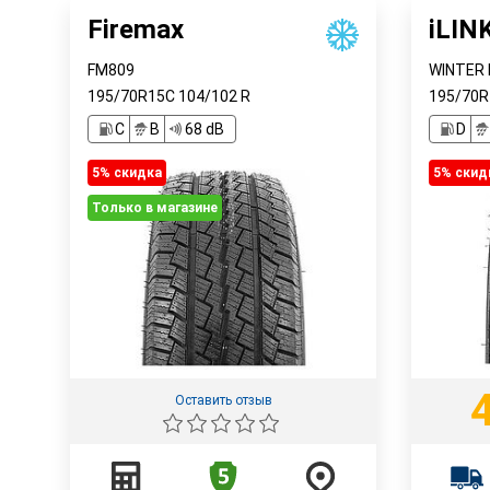
Firemax
iLIN
FM809
WINTER 
195/70R15C
104/102
R
195/70
C
B
68 dB
D
5% cкидка
5% cкид
Только в магазине
Оставить отзыв