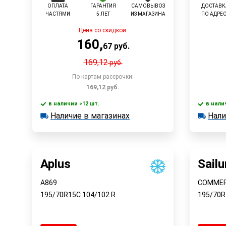
ОПЛАТА
ГАРАНТИЯ
САМОВЫВОЗ
ДОСТАВК
ЧАСТЯМИ
5 ЛЕТ
ИЗ МАГАЗИНА
ПО АДРЕ
Цена со скидкой:
160
,
67
руб.
169,12
руб.
По картам рассрочки:
169,12
руб.
в наличии >12 шт.
в нали
Наличие в магазинах
Нали
в наличии >12 шт.
в наличии
Быстрый заказ
Наличие в магазинах
Наличи
Aplus
Sailu
A869
COMMER
195/70R15C
104/102
R
195/70