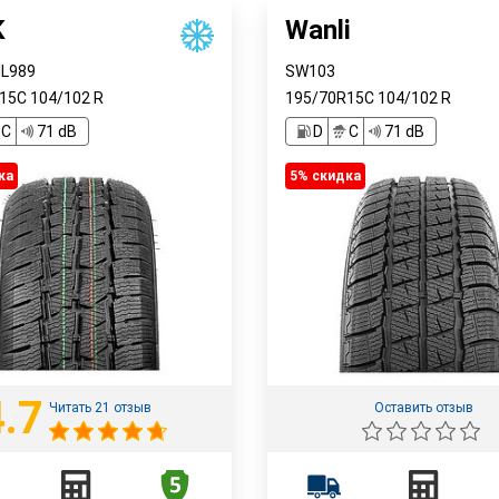
K
Wanli
IL989
SW103
R15C
104/102
R
195/70R15C
104/102
R
C
71 dB
D
C
71 dB
ка
5% cкидка
4.7
Читать 21 отзыв
Оставить отзыв