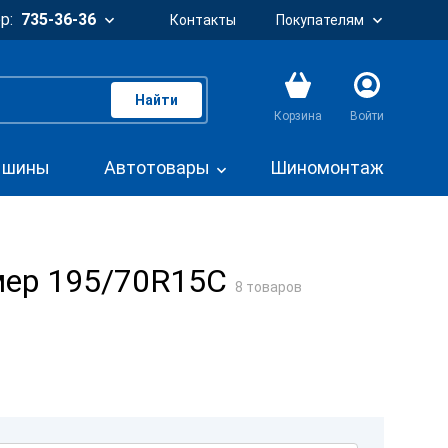
р:
735-36-36
Контакты
Покупателям
Найти
Корзина
Войти
. шины
Автотовары
Шиномонтаж
мер 195/70R15C
8 товаров