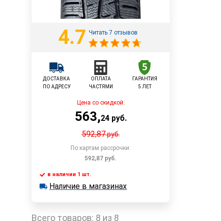
4.7
Читать 7 отзывов
ДОСТАВКА
ОПЛАТА
ГАРАНТИЯ
ПО АДРЕСУ
ЧАСТЯМИ
5 ЛЕТ
Цена со скидкой:
563
,
24
руб.
592,87
руб.
По картам рассрочки:
592,87
руб.
в наличии 1 шт.
В корзину
Наличие в магазинах
в наличии 1 шт.
Наличие в магазинах
Быстрый заказ
Всего товаров:
8 из 8