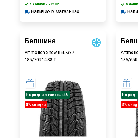
в наличии >12 шт.
в нали
В корзину
Наличие в магазинах
Нали
в наличии >12 шт.
в наличии
Наличие в магазинах
Наличи
Быстрый заказ
Белшина
Бел
Artmotion Snow BEL-397
Artmoti
185/70R14
88
T
185/65
На родныя тавары: 4%
На родн
5% cкидка
5% cкид