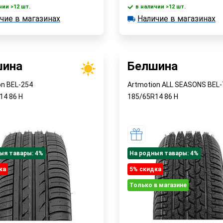
чии >12 шт.
в наличии >12 шт.
В корзину
В корзин
чие в магазинах
Наличие в магазинах
 >12 шт.
в наличии >12 шт.
е в магазинах
Наличие в магазинах
Быстрый заказ
Быстрый заказ
шина
Белшина
on BEL-254
Artmotion ALL SEASONS BEL-
R14
86
H
185/65R14
86
H
ыя тавары: 4%
На родныя тавары: 4%
ка
5% cкидка
Только в магазине