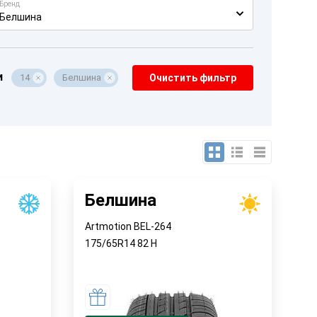
Бренд
Белшина
и
14
Белшина
Очистить фильтр
Белшина
Artmotion BEL-264
175/65R14
82
H