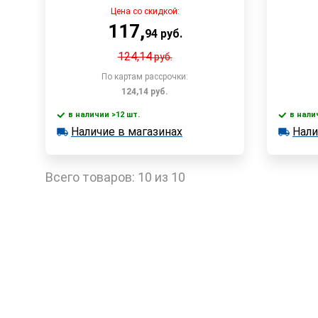
Цена со скидкой:
117
,
94
руб.
124,14
руб.
По картам рассрочки:
124,14
руб.
в наличии >12 шт.
в нали
В корзину
Наличие в магазинах
Нали
в наличии >12 шт.
в наличии
Наличие в магазинах
Наличи
Быстрый заказ
Всего товаров:
10 из 10