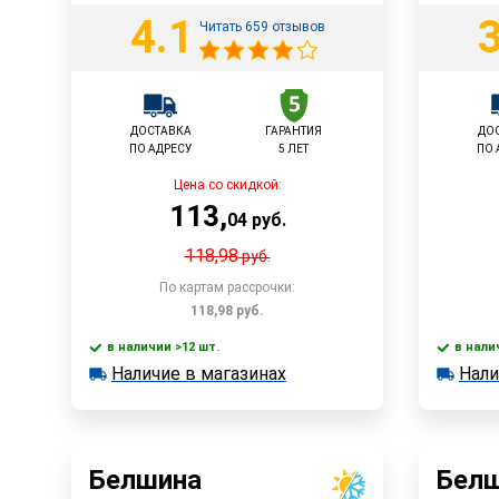
4.1
3
Читать 659 отзывов
ДОСТАВКА
ГАРАНТИЯ
ДО
ПО АДРЕСУ
5 ЛЕТ
ПО 
Цена со скидкой:
113
,
04
руб.
118,98
руб.
По картам рассрочки:
118,98
руб.
в наличии >12 шт.
в нали
В корзину
Наличие в магазинах
Нали
в наличии >12 шт.
в наличии
Наличие в магазинах
Наличи
Быстрый заказ
Белшина
Бел