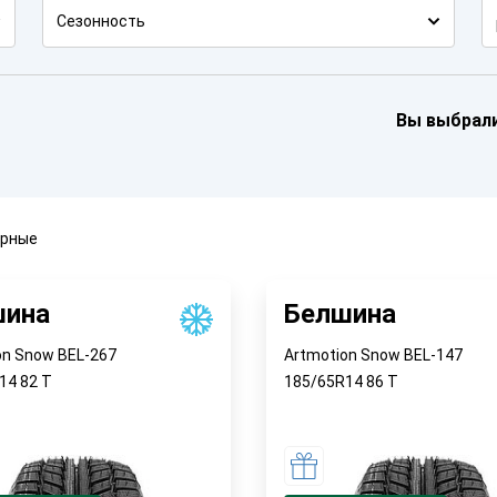
Сезонность
Вы выбрал
ярные
шина
Белшина
on Snow BEL-267
Artmotion Snow BEL-147
R14
82
T
185/65R14
86
T