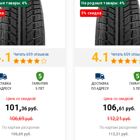
ыя тавары: 4%
На родныя тавары: 4%
ка
5% cкидка
.1
4.1
Читать 659 отзывов
Читать 659 отз
СТАВКА
ГАРАНТИЯ
ДОСТАВКА
ГАРАН
АДРЕСУ
5 ЛЕТ
ПО АДРЕСУ
5 ЛЕ
Цена со скидкой:
Цена со скидкой:
101
,
106
,
36
руб.
61
руб.
106,69
112,21
руб.
руб.
По картам рассрочки:
По картам рассрочки:
106,69
руб.
112,21
руб.