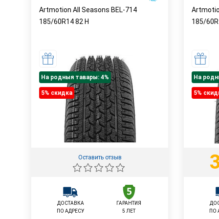
Artmotion All Seasons BEL-714
Artmoti
185/60R14
82
H
185/60
На родныя тавары: 4%
На родн
5% cкидка
5% cкид
3
Оставить отзыв
ДОСТАВКА
ГАРАНТИЯ
ДО
ПО АДРЕСУ
5 ЛЕТ
ПО 