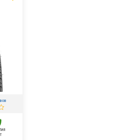
ывов
ТИЯ
Т