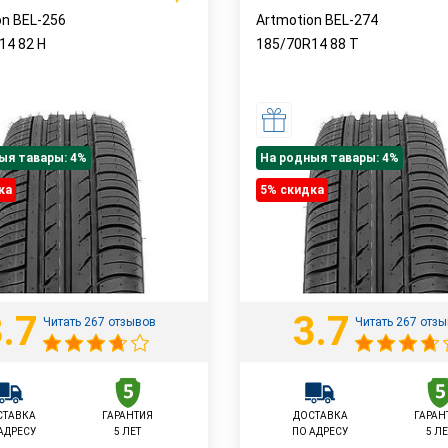
on BEL-256
Artmotion BEL-274
R14
82
H
185/70R14
88
T
ыя тавары: 4%
На родныя тавары: 4%
ка
5% cкидка
.7
3.7
Читать 267 отзывов
Читать 267 отз
СТАВКА
ГАРАНТИЯ
ДОСТАВКА
ГАРАН
АДРЕСУ
5 ЛЕТ
ПО АДРЕСУ
5 ЛЕ