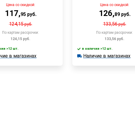
Цена со скидкой:
Цена со скидкой:
117
,
126
,
95
руб.
89
руб.
124,15
133,56
руб.
руб.
По картам рассрочки:
По картам рассрочки:
124,15
руб.
133,56
руб.
чии >12 шт.
в наличии >12 шт.
В корзину
В корзин
чие в магазинах
Наличие в магазинах
 >12 шт.
в наличии >12 шт.
е в магазинах
Наличие в магазинах
Быстрый заказ
Быстрый заказ