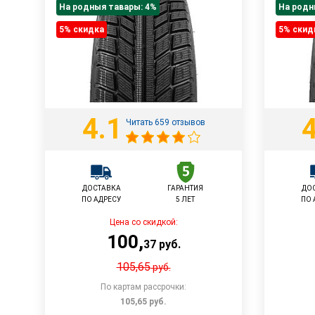
На родныя тавары: 4%
На родн
5% cкидка
5% cкид
4.1
4
Читать 659 отзывов
ДОСТАВКА
ГАРАНТИЯ
ДО
ПО АДРЕСУ
5 ЛЕТ
ПО 
Цена со скидкой:
100
,
37
руб.
105,65
руб.
По картам рассрочки:
105,65
руб.