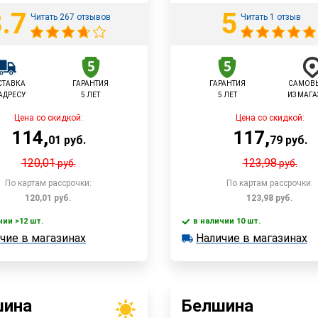
.7
5
Читать 267 отзывов
Читать 1 отзыв
СТАВКА
ГАРАНТИЯ
ГАРАНТИЯ
САМОВ
АДРЕСУ
5 ЛЕТ
5 ЛЕТ
ИЗ МАГ
Цена со скидкой:
Цена со скидкой:
114
,
117
,
01
руб.
79
руб.
120,01
123,98
руб.
руб.
По картам рассрочки:
По картам рассрочки:
120,01
руб.
123,98
руб.
чии >12 шт.
в наличии 10 шт.
В корзину
чие в магазинах
Наличие в магазинах
 >12 шт.
в наличии 10 шт.
Быстрый заказ
е в магазинах
Наличие в магазинах
Быстрый заказ
шина
Белшина