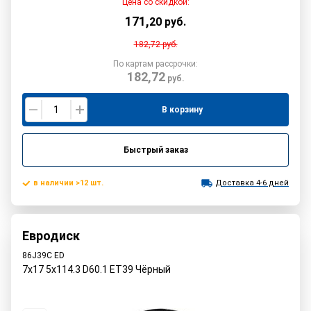
Цена со скидкой:
171
,
20
руб.
182,72
руб.
По картам рассрочки:
182,72
руб.
В корзину
Быстрый заказ
в наличии >12 шт.
Доставка 4-6 дней
Евродиск
86J39C ED
7x17 5x114.3 D60.1 ET39 Чёрный