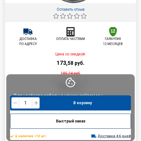
Оставить отзыв
ДОСТАВКА
ОПЛАТА ЧАСТЯМИ
ГАРАНТИЯ
ПО АДРЕСУ
12 МЕСЯЦЕВ
Цена со скидкой:
173
,
58
руб.
185,24
руб.
По картам рассрочки:
185,24
руб.
Для удобства работы с нашим сайтом мы
В корзину
используем файлы
cookie
. Продолжая использовать
его, Вы соглашаетесь с
политикой
конфиденциальности.
Быстрый заказ
Понятно
в наличии >12 шт.
Доставка 4-6 дней