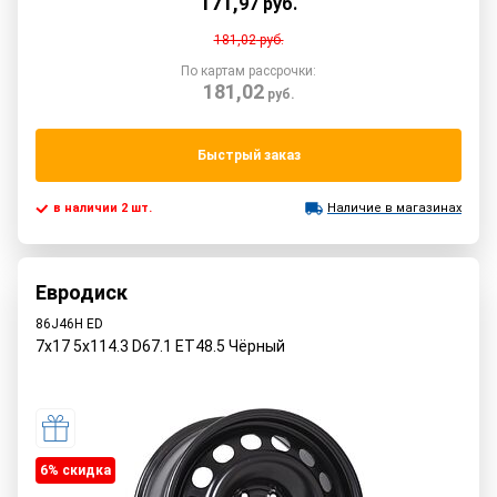
171
,
97
руб.
181,02
руб.
По картам рассрочки:
181,02
руб.
Быстрый заказ
в наличии 2 шт.
Наличие в магазинах
Евродиск
86J46H ED
7x17 5x114.3 D67.1 ET48.5 Чёрный
6% cкидка