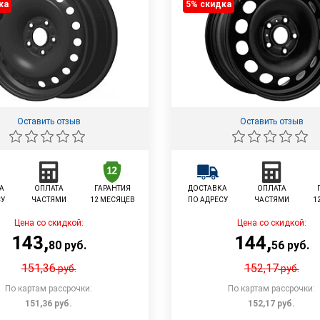
ка
5% cкидка
Оставить отзыв
Оставить отзыв
А
ОПЛАТА
ГАРАНТИЯ
ДОСТАВКА
ОПЛАТА
СУ
ЧАСТЯМИ
12 МЕСЯЦЕВ
ПО АДРЕСУ
ЧАСТЯМИ
1
Цена со скидкой:
Цена со скидкой:
143
,
144
,
80
руб.
56
руб.
151,36
152,17
руб.
руб.
По картам рассрочки:
По картам рассрочки:
151,36
руб.
152,17
руб.