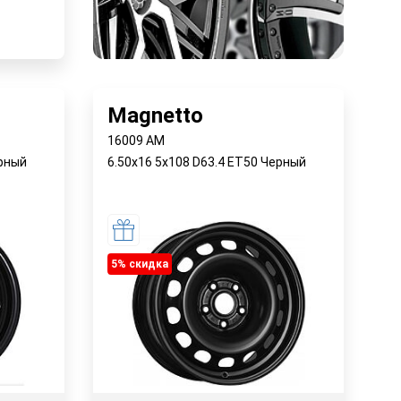
у
Magnetto
16009 AM
ерный
6.50x16 5x108 D63.4 ET50 Черный
5% cкидка