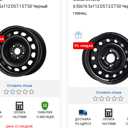
 5x112 D57.1 ET50 Черный
6.50x16 5x112 D57.2 ET50 Че
глянец
ка
5% cкидка
Оставить отзыв
Оставить отзыв
А
ОПЛАТА
ГАРАНТИЯ
СУ
ЧАСТЯМИ
12 МЕСЯЦЕВ
ДОСТАВКА
ОПЛАТА
ПО АДРЕСУ
ЧАСТЯМИ
1
Цена со скидкой: