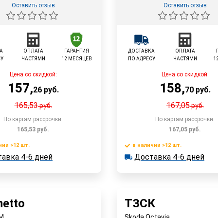
Оставить отзыв
Оставить отзыв
А
ОПЛАТА
ГАРАНТИЯ
ДОСТАВКА
ОПЛАТА
СУ
ЧАСТЯМИ
12 МЕСЯЦЕВ
ПО АДРЕСУ
ЧАСТЯМИ
1
Цена со скидкой:
Цена со скидкой:
157
,
158
,
26
руб.
70
руб.
165,53
167,05
руб.
руб.
По картам рассрочки:
По картам рассрочки:
165,53
руб.
167,05
руб.
чии >12 шт.
в наличии >12 шт.
В корзину
В корзин
авка 4-6 дней
Доставка 4-6 дней
 >12 шт.
в наличии >12 шт.
ка 4-6 дней
Доставка 4-6 дней
Быстрый заказ
Быстрый заказ
etto
ТЗСК
M
Skoda Octavia