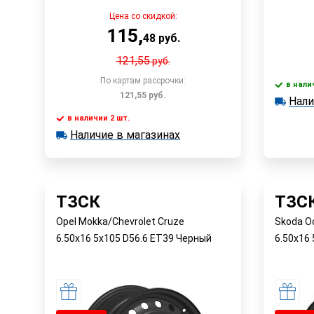
Цена со скидкой:
115
,
48
руб.
121,55
руб.
По картам рассрочки:
в нали
121,55
руб.
Нали
в наличии
Наличи
в наличии 2 шт.
Наличие в магазинах
в наличии 2 шт.
Быстрый заказ
Наличие в магазинах
ТЗСК
ТЗС
Opel Mokka/Chevrolet Cruze
Skoda O
6.50x16 5x105 D56.6 ET39 Черный
6.50x16