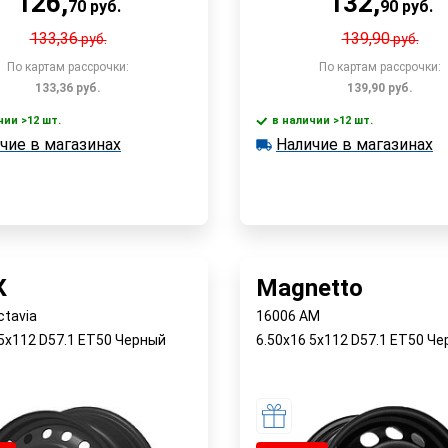
126
,
132
,
70
руб.
90
руб.
133,36
139,90
руб.
руб.
По картам рассрочки:
По картам рассрочки:
133,36
руб.
139,90
руб.
чии >12 шт.
в наличии >12 шт.
В корзину
В корзин
чие в магазинах
Наличие в магазинах
 >12 шт.
в наличии >12 шт.
е в магазинах
Наличие в магазинах
Быстрый заказ
Быстрый заказ
К
Magnetto
ctavia
16006 AM
 5x112 D57.1 ET50 Черный
6.50x16 5x112 D57.1 ET50 Ч