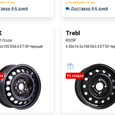
чии >12 шт.
в наличии >12 шт.
В корзину
В корзин
авка 4-6 дней
Доставка 4-6 дней
 >12 шт.
в наличии >12 шт.
ка 4-6 дней
Доставка 4-6 дней
Быстрый заказ
Быстрый заказ
К
Trebl
t Cruze
8325P
 5x105 D56.6 ET39 Черный
6.50x16 5x108 D63.3 ET50 Ч
ка
5% cкидка