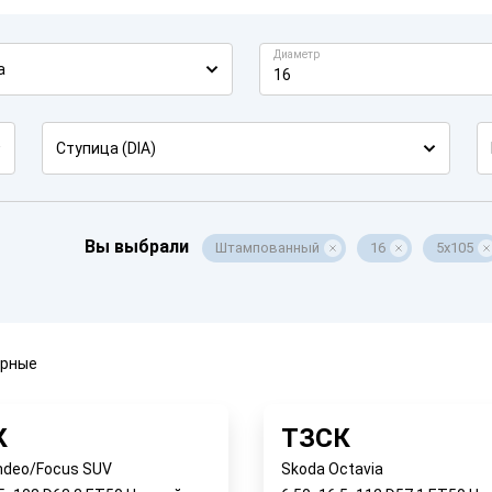
Диаметр
а
16
Ступица (DIA)
Вы выбрали
Штампованный
16
5x105
ярные
К
ТЗСК
ndeo/Focus SUV
Skoda Octavia