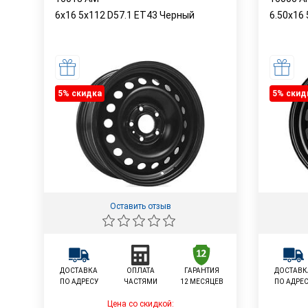
6x16 5x112 D57.1 ET43 Черный
6.50x16
5% cкидка
5% cкид
Оставить отзыв
ДОСТАВКА
ОПЛАТА
ГАРАНТИЯ
ДОСТАВК
ПО АДРЕСУ
ЧАСТЯМИ
12 МЕСЯЦЕВ
ПО АДРЕ
Цена со скидкой: