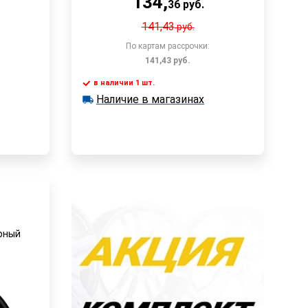
134
,
36
руб.
141,43
руб.
По картам рассрочки:
141,43
руб.
в наличии 1 шт.
у
В корзину
Наличие в магазинах
в наличии 1 шт.
Наличие в магазинах
Быстрый заказ
ерный