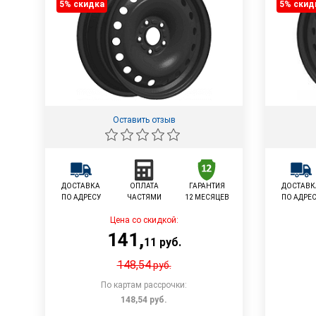
5% cкидка
5% cкид
Оставить отзыв
ДОСТАВКА
ОПЛАТА
ГАРАНТИЯ
ДОСТАВК
ПО АДРЕСУ
ЧАСТЯМИ
12 МЕСЯЦЕВ
ПО АДРЕ
Цена со скидкой:
141
,
11
руб.
148,54
руб.
По картам рассрочки:
148,54
руб.