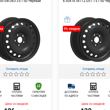
 5x108 D63.3 ET50 Черный
6.50x16 5x112 D57.1 ET50 Ч
ка
5% cкидка
Оставить отзыв
Оставить отзыв
А
ОПЛАТА
ГАРАНТИЯ
ДОСТАВКА
ОПЛАТА
СУ
ЧАСТЯМИ
12 МЕСЯЦЕВ
ПО АДРЕСУ
ЧАСТЯМИ
1
Цена со скидкой:
Цена со скидкой: