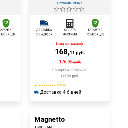
Оставить отзыв
ГАРАНТИЯ
ДОСТАВКА
ОПЛАТА
ГАРАНТИЯ
2 МЕСЯЦЕВ
ПО АДРЕСУ
ЧАСТЯМИ
12 МЕСЯЦЕВ
Цена со скидкой:
168
,
11
руб.
176,95
руб.
По картам рассрочки:
176,95
руб.
в наличии >12 шт.
у
В корзину
Доставка 4-6 дней
в наличии >12 шт.
Доставка 4-6 дней
Быстрый заказ
Magnetto
16005 AM