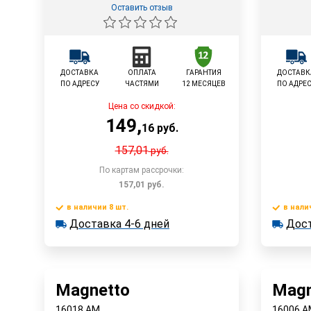
Оставить отзыв
ДОСТАВКА
ОПЛАТА
ГАРАНТИЯ
ДОСТАВК
ПО АДРЕСУ
ЧАСТЯМИ
12 МЕСЯЦЕВ
ПО АДРЕ
Цена со скидкой:
149
,
16
руб.
157,01
руб.
По картам рассрочки:
157,01
руб.
в наличии 8 шт.
в нали
Доставка 4-6 дней
В корзину
Доставка 4-6 дней
Дост
в наличии 8 шт.
в наличии
Достав
Быстрый заказ
Magnetto
Magn
16018 AM
16006 A