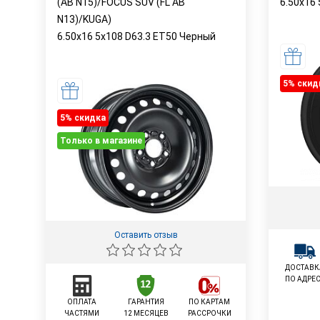
(AB N15)/FOCUS SUV (FL AB
6.50x16
N13)/KUGA)
6.50x16 5x108 D63.3 ET50 Черный
5% cкид
5% cкидка
Только в магазине
Оставить отзыв
ДОСТАВК
ПО АДРЕ
ОПЛАТА
ГАРАНТИЯ
ПО КАРТАМ
ЧАСТЯМИ
12 МЕСЯЦЕВ
РАССРОЧКИ