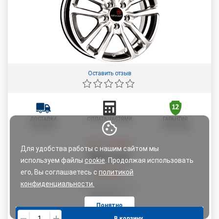
Оставить отзыв
ДОСТАВКА
ОПЛАТА ЧАСТЯМИ
ГАРАНТИЯ
ПО АДРЕСУ
12 МЕСЯЦЕВ
Цена со скидкой:
Для удобства работы с нашим сайтом мы
256
,
37
руб.
используем файлы
cookie
. Продолжая использовать
его, Вы соглашаетесь с
политикой
269,86
руб.
конфиденциальности.
По картам рассрочки:
269,86
руб.
Понятно
В корзину