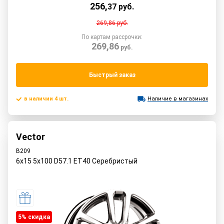
256
,
37
руб.
269,86
руб.
По картам рассрочки:
269,86
руб.
Быстрый заказ
в наличии 4 шт.
Наличие в магазинах
Vector
B209
6x15 5x100 D57.1 ET40 Серебристый
5% cкидка