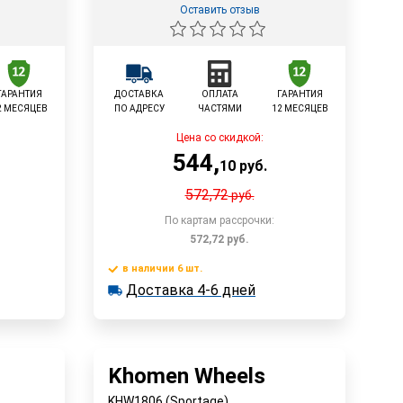
Оставить отзыв
ГАРАНТИЯ
ДОСТАВКА
ОПЛАТА
ГАРАНТИЯ
2 МЕСЯЦЕВ
ПО АДРЕСУ
ЧАСТЯМИ
12 МЕСЯЦЕВ
Цена со скидкой:
544
,
10
руб.
572,72
руб.
По картам рассрочки:
572,72
руб.
в наличии 6 шт.
у
Доставка 4-6 дней
В корзину
Доставка 4-6 дней
в наличии 6 шт.
Быстрый заказ
Khomen Wheels
KHW1806 (Sportage)