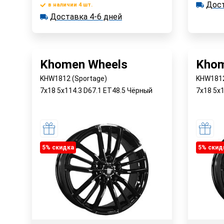
Дост
в наличии
в наличии 4 шт.
Доставка 4-6 дней
В корзину
Достав
Доставка 4-6 дней
в наличии 4 шт.
Быстрый заказ
Khomen Wheels
Khom
KHW1812 (Sportage)
KHW1812
7x18 5x114.3 D67.1 ET48.5 Чёрный
7x18 5x
5% cкидка
5% cкид