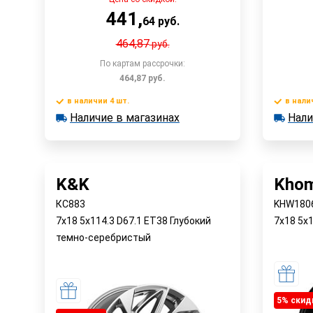
441
,
64
руб.
464,87
руб.
По картам рассрочки:
464,87
руб.
в наличии 4 шт.
в нали
В корзину
Наличие в магазинах
Нали
в наличии 4 шт.
в наличии
Наличие в магазинах
Наличи
Быстрый заказ
K&K
Khom
КС883
KHW1806
7x18 5x114.3 D67.1 ET38 Глубокий
7x18 5x
темно-серебристый
5% cкид