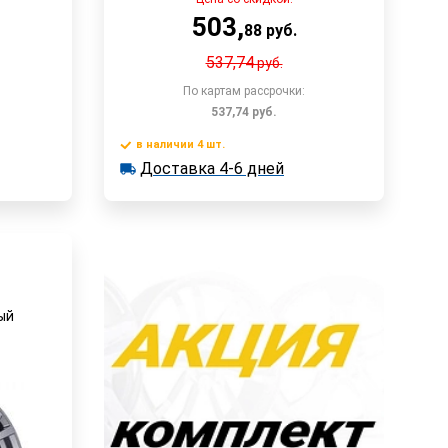
503
,
88
руб.
537,74
руб.
По картам рассрочки:
537,74
руб.
в наличии 4 шт.
 1-3 дней
у
Доставка 4-6 дней
В корзину
Доставка 4-6 дней
в наличии 4 шт.
Быстрый заказ
ый