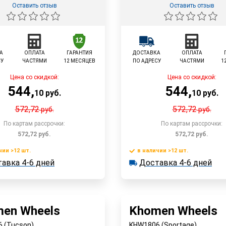
Оставить отзыв
Оставить отзыв
А
ОПЛАТА
ГАРАНТИЯ
ДОСТАВКА
ОПЛАТА
СУ
ЧАСТЯМИ
12 МЕСЯЦЕВ
ПО АДРЕСУ
ЧАСТЯМИ
1
Цена со скидкой:
Цена со скидкой:
544
,
544
,
10
руб.
10
руб.
572,72
572,72
руб.
руб.
По картам рассрочки:
По картам рассрочки:
572,72
руб.
572,72
руб.
чии >12 шт.
в наличии >12 шт.
В корзину
В корзин
авка 4-6 дней
Доставка 4-6 дней
 >12 шт.
в наличии >12 шт.
ка 4-6 дней
Доставка 4-6 дней
Быстрый заказ
Быстрый заказ
en Wheels
Khomen Wheels
 (Tucson)
KHW1806 (Sportage)