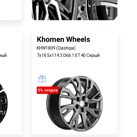
у
Khomen Wheels
KHW1809 (Qashqai)
рный
7x18 5x114.3 D66.1 ET40 Серый
5% cкидка