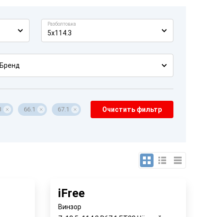
Разболтовка
5x114.3
Бренд
3
66.1
67.1
Очистить фильтр
iFree
Винзор