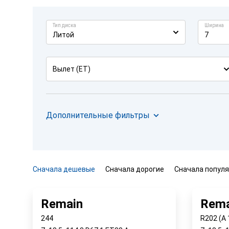
Тип диска
Ширина
Литой
7
Вылет (ET)
Дополнительные фильтры
Сначала дешевые
Сначала дорогие
Сначала попул
Remain
Rema
244
R202 (A