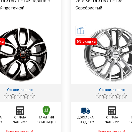
114.3 D67.1 ET45 Черный с
7x18 5x114.3 D67.1 ET38
й проточкой
Серебристый
ка
6% cкидка
Оставить отзыв
Оставить отзыв
А
ОПЛАТА
ГАРАНТИЯ
ДОСТАВКА
ОПЛАТА
СУ
ЧАСТЯМИ
12 МЕСЯЦЕВ
ПО АДРЕСУ
ЧАСТЯМИ
1
Цена со скидкой:
Цена со скидкой: