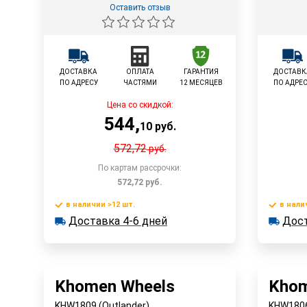
Оставить отзыв
ДОСТАВКА
ОПЛАТА
ГАРАНТИЯ
ДОСТАВК
ПО АДРЕСУ
ЧАСТЯМИ
12 МЕСЯЦЕВ
ПО АДРЕ
Цена со скидкой:
544
,
10
руб.
572,72
руб.
По картам рассрочки:
572,72
руб.
в наличии >12 шт.
в нали
В корзину
Доставка 4-6 дней
Дост
в наличии >12 шт.
в наличии
Доставка 4-6 дней
Достав
Быстрый заказ
Khomen Wheels
Khom
KHW1809 (Outlander)
KHW1806