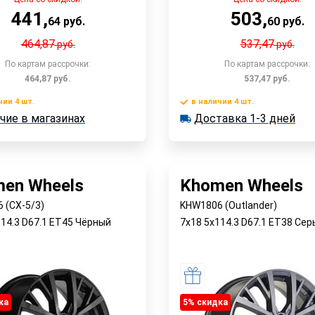
441
,
503
,
64
руб.
60
руб.
464,87
537,47
руб.
руб.
По картам рассрочки:
По картам рассрочки:
464,87
руб.
537,47
руб.
чии 4 шт.
в наличии 4 шт.
В корзину
Доставка
В корзин
чие в магазинах
Доставка 1-3 дней
 4 шт.
в наличии 4 шт.
е в магазинах
Быстрый заказ
Быстрый заказ
en Wheels
Khomen Wheels
 (CX-5/3)
KHW1806 (Outlander)
114.3 D67.1 ET45 Чёрный
7x18 5x114.3 D67.1 ET38 Сер
ка
5% cкидка