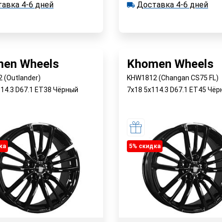
В корзину
В корзин
авка 4-6 дней
Доставка 4-6 дней
 >12 шт.
в наличии >12 шт.
ка 4-6 дней
Доставка 4-6 дней
Быстрый заказ
Быстрый заказ
en Wheels
Khomen Wheels
 (Outlander)
KHW1812 (Changan CS75 FL)
114.3 D67.1 ET38 Чёрный
7x18 5x114.3 D67.1 ET45 Чё
ка
5% cкидка