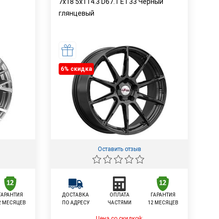
7x18 5x114.3 D67.1 ET33 Чёрный
глянцевый
6% cкидка
Оставить отзыв
ГАРАНТИЯ
ДОСТАВКА
ОПЛАТА
ГАРАНТИЯ
2 МЕСЯЦЕВ
ПО АДРЕСУ
ЧАСТЯМИ
12 МЕСЯЦЕВ
Цена со скидкой: