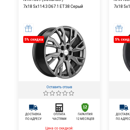
7x18 5x114.3 D67.1 ET38 Серый
7x18 5x
5% cкидка
5% cкид
Оставить отзыв
ДОСТАВКА
ОПЛАТА
ГАРАНТИЯ
ДОСТАВК
ПО АДРЕСУ
ЧАСТЯМИ
12 МЕСЯЦЕВ
ПО АДРЕ
Цена со скидкой: