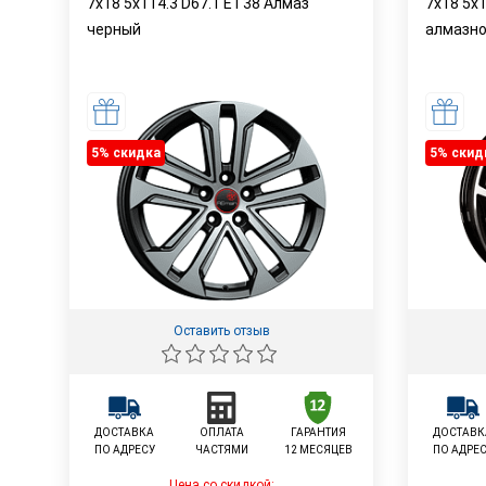
7x18 5x114.3 D67.1 ET38 Алмаз
7x18 5x
черный
алмазно
5% cкидка
5% cкид
Оставить отзыв
ДОСТАВКА
ОПЛАТА
ГАРАНТИЯ
ДОСТАВК
ПО АДРЕСУ
ЧАСТЯМИ
12 МЕСЯЦЕВ
ПО АДРЕ
Цена со скидкой: