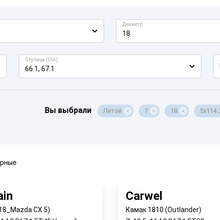
Диаметр
18
Ступица (DIA)
66.1, 67.1
Вы выбрали
Литой
7
18
5x114.
ярные
in
Carwel
 18_Mazda CХ 5)
Камак 1810 (Outlander)