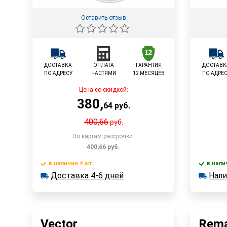
Оставить отзыв
ДОСТАВКА
ОПЛАТА
ГАРАНТИЯ
ДОСТАВК
ПО АДРЕСУ
ЧАСТЯМИ
12 МЕСЯЦЕВ
ПО АДРЕ
Цена со скидкой:
380
,
64
руб.
400,66
руб.
По картам рассрочки:
400,66
руб.
в наличии 4 шт.
в нали
Доставка 4-6 дней
В корзину
Доставка 4-6 дней
Нали
в наличии 4 шт.
в наличии
Наличи
Быстрый заказ
Vector
Rema