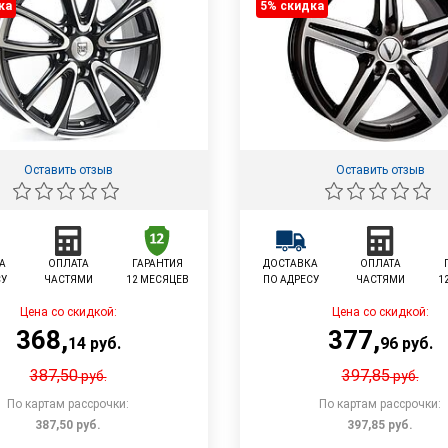
ка
5% cкидка
Оставить отзыв
Оставить отзыв
А
ОПЛАТА
ГАРАНТИЯ
ДОСТАВКА
ОПЛАТА
СУ
ЧАСТЯМИ
12 МЕСЯЦЕВ
ПО АДРЕСУ
ЧАСТЯМИ
1
Цена со скидкой:
Цена со скидкой:
368
,
377
,
14
руб.
96
руб.
387,50
397,85
руб.
руб.
По картам рассрочки:
По картам рассрочки:
387,50
руб.
397,85
руб.