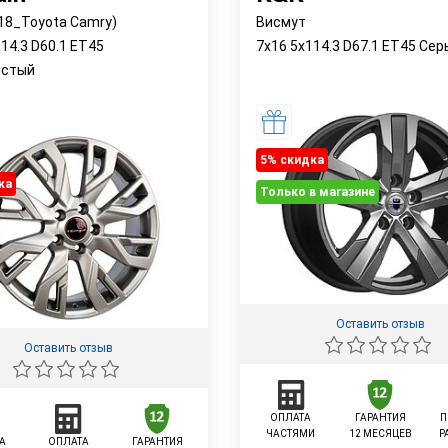
 18_Toyota Camry)
Висмут
14.3 D60.1 ET45
7x16 5x114.3 D67.1 ET45 Сер
истый
5% cкидка
ка
Только в магазине
Оставить отзыв
Оставить отзыв
ОПЛАТА
ГАРАНТИЯ
П
ЧАСТЯМИ
12 МЕСЯЦЕВ
Р
А
ОПЛАТА
ГАРАНТИЯ