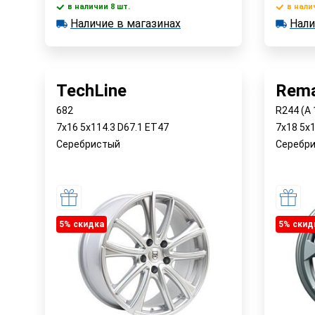
в наличии 8 шт.
в нали
В корзину
Наличие в магазинах
Нали
в наличии 8 шт.
в наличии
Наличие в магазинах
Наличи
Быстрый заказ
TechLine
Rema
682
R244 (A 
7x16 5x114.3 D67.1 ET47
7x18 5x1
Серебристый
Серебр
5% cкидка
5% cкид