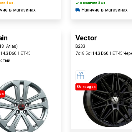
чии 4 шт.
в наличии 8 шт.
В корзину
В корзин
чие в магазинах
Наличие в магазинах
 4 шт.
в наличии 8 шт.
е в магазинах
Наличие в магазинах
Быстрый заказ
Быстрый заказ
in
Vector
18_Atlas)
B233
14.3 D60.1 ET45
7x18 5x114.3 D60.1 ET45 Че
истый
5% cкидка
ка