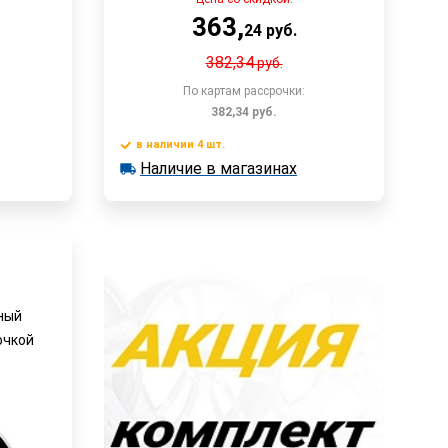
363
,
24
руб.
382,34
руб.
По картам рассрочки:
382,34
руб.
в наличии 4 шт.
у
В корзину
Наличие в магазинах
в наличии 4 шт.
Наличие в магазинах
Быстрый заказ
рный
очкой