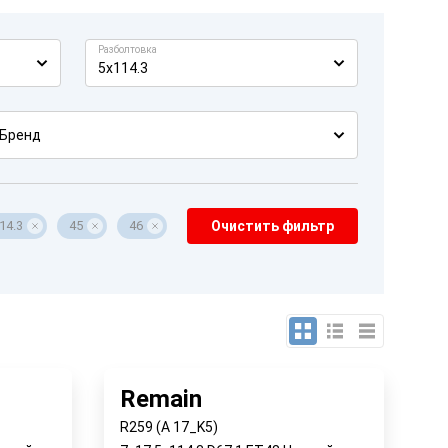
Разболтовка
5x114.3
Бренд
14.3
45
46
Очистить фильтр
Remain
R259 (A 17_K5)