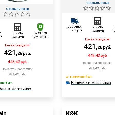
Оставить отзыв
Оставить отзыв
ДОСТАВКА
ОПЛАТА
ПО АДРЕСУ
ЧАСТЯМИ
1
А
ОПЛАТА
ГАРАНТИЯ
СУ
ЧАСТЯМИ
12 МЕСЯЦЕВ
Цена со скидкой:
421
,
Цена со скидкой:
26
руб.
421
,
26
руб.
443,42
руб.
443,42
руб.
По картам рассрочки:
443,42
руб.
По картам рассрочки:
443,42
руб.
в наличии 4 шт.
В корзин
Наличие в магазинах
в наличии 4 шт.
чии 8 шт.
В корзину
Наличие в магазинах
чие в магазинах
 8 шт.
е в магазинах
Быстрый заказ
Быстрый заказ
in
K&K