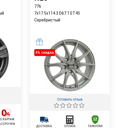
776
ый
7x17 5x114.3 D67.1 ET45
Серебристый
5% cкидка
Оставить отзыв
О КАРТАМ
АССРОЧКИ
ДОСТАВКА
ОПЛАТА
ГАРАНТИЯ