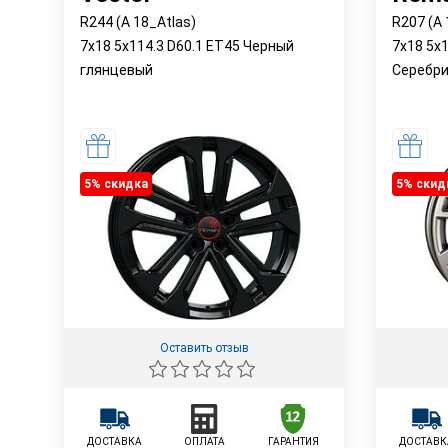
R244 (A 18_Atlas)
R207 (A
7x18 5x114.3 D60.1 ET45 Черный
7x18 5x1
глянцевый
Серебр
5% cкидка
5% cкид
Оставить отзыв
ДОСТАВКА
ОПЛАТА
ГАРАНТИЯ
ДОСТАВК