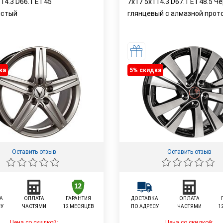
14.3 D66.1 ET45
7x17 5x114.3 D67.1 ET48.5 Ч
истый
глянцевый с алмазной прот
ка
5% cкидка
Оставить отзыв
Оставить отзыв
А
ОПЛАТА
ГАРАНТИЯ
ДОСТАВКА
ОПЛАТА
СУ
ЧАСТЯМИ
12 МЕСЯЦЕВ
ПО АДРЕСУ
ЧАСТЯМИ
1
Цена со скидкой:
Цена со скидкой: