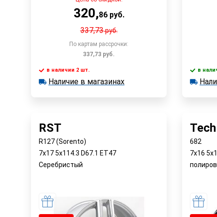
320
,
86
руб.
337,73
руб.
По картам рассрочки:
337,73
руб.
в наличии 2 шт.
в нали
В корзину
Наличие в магазинах
Нали
в наличии 2 шт.
в наличии
Наличие в магазинах
Наличи
Быстрый заказ
RST
Tech
R127 (Sorento)
682
7x17 5x114.3 D67.1 ET47
7x16 5x
Серебристый
полиров