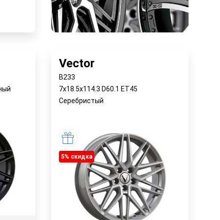
у
Vector
B233
рный
7x18 5x114.3 D60.1 ET45
Серебристый
5% cкидка