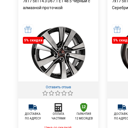
7x17 5x114.3 D67.1 ET48.5 Черный с
7x17 5x1
алмазной проточкой
Серебр
5% cкидка
5% cкид
Оставить отзыв
ДОСТАВКА
ОПЛАТА
ГАРАНТИЯ
ДОСТАВК
ПО АДРЕСУ
ЧАСТЯМИ
12 МЕСЯЦЕВ
ПО АДРЕ
Цена со скидкой: