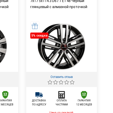
ерный
7x17 5x114.3 D67.1 ET48 Черный
очкой
глянцевый с алмазной проточкой
5% cкидка
Оставить отзыв
ГАРАНТИЯ
ДОСТАВКА
ОПЛАТА
ГАРАНТИЯ
2 МЕСЯЦЕВ
ПО АДРЕСУ
ЧАСТЯМИ
12 МЕСЯЦЕВ
Цена со скидкой: