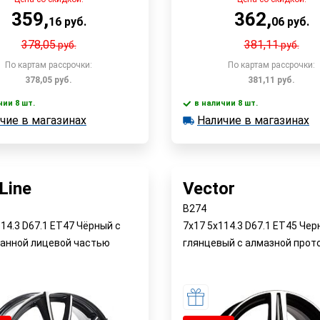
359
,
362
,
16
руб.
06
руб.
378,05
381,11
руб.
руб.
По картам рассрочки:
По картам рассрочки:
378,05
руб.
381,11
руб.
чии 8 шт.
в наличии 8 шт.
В корзину
В корзин
чие в магазинах
Наличие в магазинах
 8 шт.
в наличии 8 шт.
е в магазинах
Наличие в магазинах
Быстрый заказ
Быстрый заказ
Line
Vector
B274
114.3 D67.1 ET47 Чёрный с
7x17 5x114.3 D67.1 ET45 Че
анной лицевой частью
глянцевый с алмазной прот