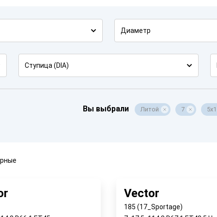
Диаметр
Ступица (DIA)
Вы выбрали
Литой
7
5x1
ярные
or
Vector
185 (17_Sportage)