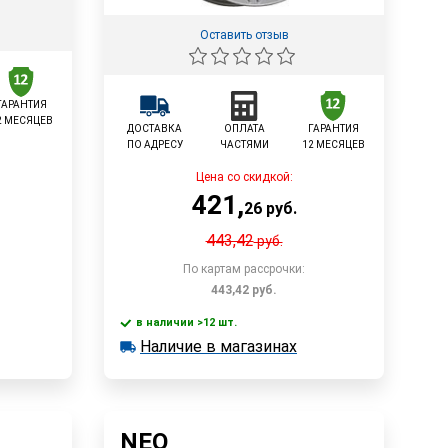
Оставить отзыв
ГАРАНТИЯ
2 МЕСЯЦЕВ
ДОСТАВКА
ОПЛАТА
ГАРАНТИЯ
ПО АДРЕСУ
ЧАСТЯМИ
12 МЕСЯЦЕВ
Цена со скидкой:
421
,
26
руб.
443,42
руб.
По картам рассрочки:
443,42
руб.
у
в наличии >12 шт.
В корзину
Наличие в магазинах
в наличии >12 шт.
Наличие в магазинах
Быстрый заказ
NEO