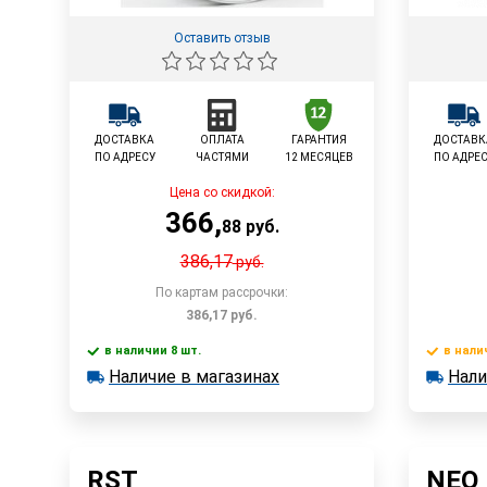
Оставить отзыв
ДОСТАВКА
ОПЛАТА
ГАРАНТИЯ
ДОСТАВК
ПО АДРЕСУ
ЧАСТЯМИ
12 МЕСЯЦЕВ
ПО АДРЕ
Цена со скидкой:
366
,
88
руб.
386,17
руб.
По картам рассрочки:
386,17
руб.
в наличии 8 шт.
в нали
В корзину
Наличие в магазинах
Нали
в наличии 8 шт.
в наличии
Наличие в магазинах
Наличи
Быстрый заказ
RST
NEO