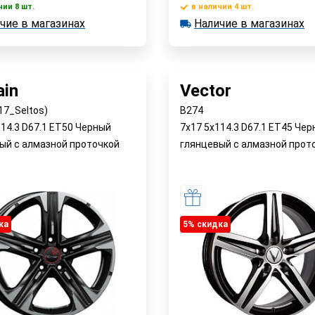
чии 8 шт.
в наличии 4 шт.
В корзину
В корзин
чие в магазинах
Наличие в магазинах
 8 шт.
в наличии 4 шт.
е в магазинах
Наличие в магазинах
Быстрый заказ
Быстрый заказ
in
Vector
17_Seltos)
B274
114.3 D67.1 ET50 Черный
7x17 5x114.3 D67.1 ET45 Че
ый с алмазной проточкой
глянцевый с алмазной прот
ка
5% cкидка