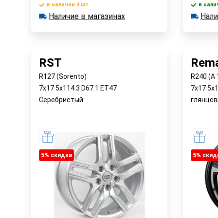
в наличии 4 шт.
в нали
В корзину
Наличие в магазинах
Нали
в наличии 4 шт.
в наличии
Наличие в магазинах
Наличи
Быстрый заказ
RST
Rema
R127 (Sorento)
R240 (A 
7x17 5x114.3 D67.1 ET47
7x17 5x
Серебристый
глянцев
5% cкидка
5% cкид