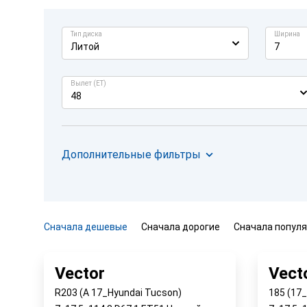
Тип диска
Ширина
Литой
7
Вылет (ET)
48
Дополнительные фильтры
Сначала дешевые
Сначала дорогие
Сначала попул
Vector
Vect
R203 (A 17_Hyundai Tucson)
185 (17