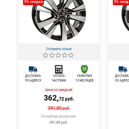
5% cкидка
5% cкид
Оставить отзыв
ДОСТАВКА
ОПЛАТА
ГАРАНТИЯ
ДОСТАВК
ПО АДРЕСУ
ЧАСТЯМИ
12 МЕСЯЦЕВ
ПО АДРЕ
Цена со скидкой:
362
,
72
руб.
381,80
руб.
По картам рассрочки:
381,80
руб.