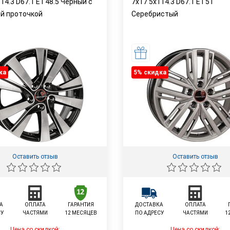
14.3 D67.1 ET48.5 Черный с
7x17 5x114.3 D67.1 ET51
й проточкой
Серебристый
ка
5% cкидка
Оставить отзыв
Оставить отзыв
А
ОПЛАТА
ГАРАНТИЯ
ДОСТАВКА
ОПЛАТА
СУ
ЧАСТЯМИ
12 МЕСЯЦЕВ
ПО АДРЕСУ
ЧАСТЯМИ
1
Цена со скидкой:
Цена со скидкой: