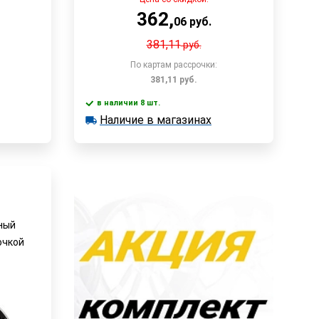
362
,
06
руб.
381,11
руб.
По картам рассрочки:
381,11
руб.
в наличии 8 шт.
у
В корзину
Наличие в магазинах
в наличии 8 шт.
Наличие в магазинах
Быстрый заказ
рный
очкой