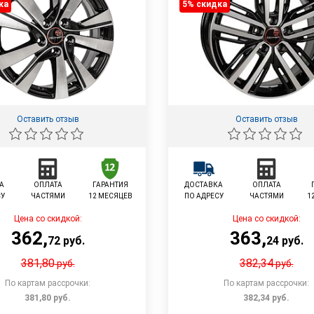
ка
5% cкидка
Оставить отзыв
Оставить отзыв
А
ОПЛАТА
ГАРАНТИЯ
ДОСТАВКА
ОПЛАТА
СУ
ЧАСТЯМИ
12 МЕСЯЦЕВ
ПО АДРЕСУ
ЧАСТЯМИ
1
Цена со скидкой:
Цена со скидкой:
362
,
363
,
72
руб.
24
руб.
381,80
382,34
руб.
руб.
По картам рассрочки:
По картам рассрочки:
381,80
руб.
382,34
руб.