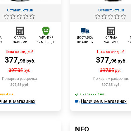
Оставить отзыв
Оставить отзыв
А
ОПЛАТА
ГАРАНТИЯ
ДОСТАВКА
ОПЛАТА
СУ
ЧАСТЯМИ
12 МЕСЯЦЕВ
ПО АДРЕСУ
ЧАСТЯМИ
1
Цена со скидкой:
Цена со скидкой:
377
,
377
,
96
руб.
96
руб.
397,85
397,85
руб.
руб.
По картам рассрочки:
По картам рассрочки:
397,85
руб.
397,85
руб.
чии 4 шт.
в наличии 8 шт.
В корзину
В корзин
чие в магазинах
Наличие в магазинах
 4 шт.
в наличии 8 шт.
е в магазинах
Наличие в магазинах
Быстрый заказ
Быстрый заказ
NEO