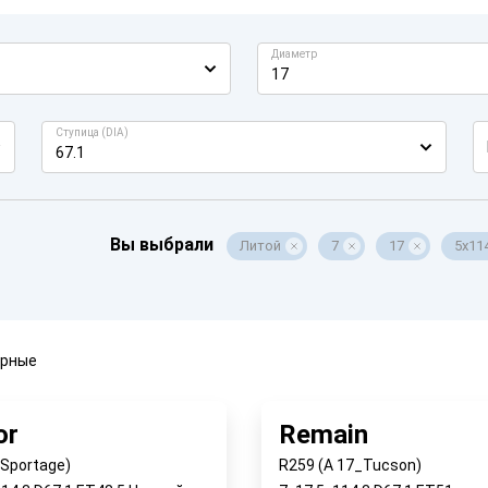
Диаметр
17
Ступица (DIA)
67.1
Вы выбрали
Литой
7
17
5x11
ярные
or
Remain
_Sportage)
R259 (A 17_Tucson)