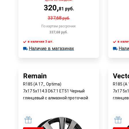
320
,
81
руб.
337,68
руб.
По картам рассрочки:
337,68
руб.
в наличии 3 шт.
в нали
В корзину
Наличие в магазинах
Нали
в наличии 3 шт.
в наличии
Наличие в магазинах
Наличи
Быстрый заказ
Remain
Vect
R185 (A 17_ Optima)
R185 (A
7x17 5x114.3 D67.1 ET51 Черный
7x17 5x
глянцевый с алмазной проточкой
глянцев