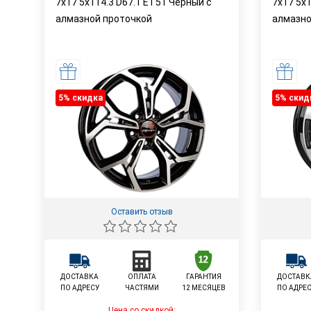
7x17 5x114.3 D67.1 ET51 Черный с
7x17 5x1
алмазной проточкой
алмазно
5% cкидка
5% cкид
Оставить отзыв
ДОСТАВКА
ОПЛАТА
ГАРАНТИЯ
ДОСТАВК
ПО АДРЕСУ
ЧАСТЯМИ
12 МЕСЯЦЕВ
ПО АДРЕ
Цена со скидкой: