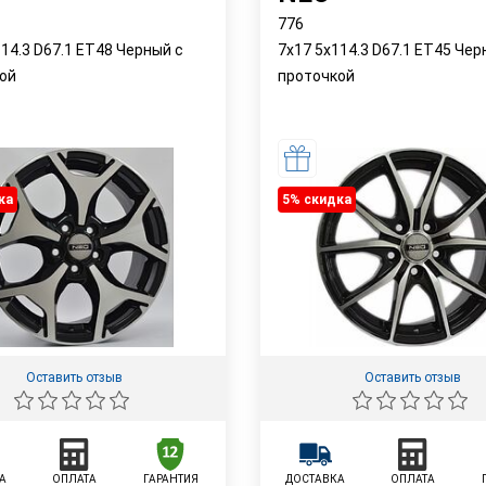
776
114.3 D67.1 ET48 Черный с
7x17 5x114.3 D67.1 ET45 Чер
ой
проточкой
ка
5% cкидка
Оставить отзыв
Оставить отзыв
А
ОПЛАТА
ГАРАНТИЯ
ДОСТАВКА
ОПЛАТА