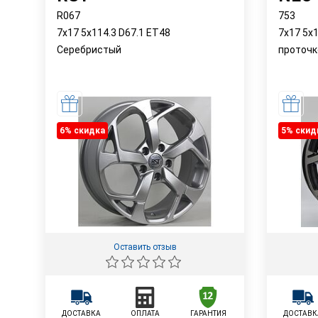
R067
753
7x17 5x114.3 D67.1 ET48
7x17 5x
Серебристый
проточк
6% cкидка
5% cкид
Оставить отзыв
ДОСТАВКА
ОПЛАТА
ГАРАНТИЯ
ДОСТАВК