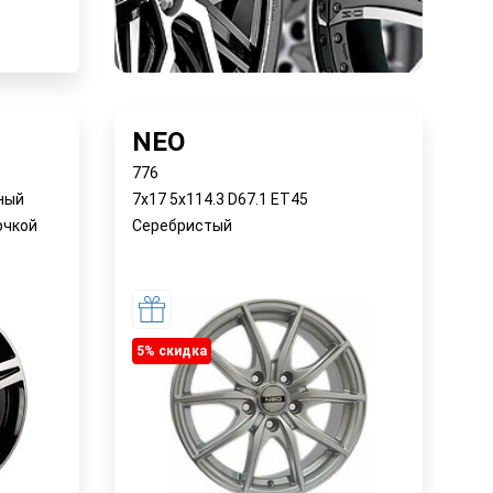
у
NEO
776
рный
7x17 5x114.3 D67.1 ET45
очкой
Серебристый
5% cкидка