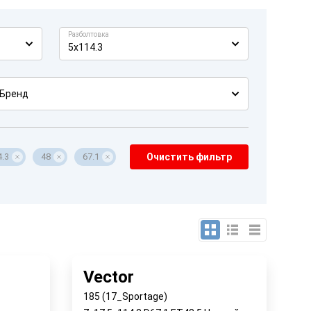
Разболтовка
5x114.3
Бренд
4.3
48
67.1
Очистить фильтр
Vector
185 (17_Sportage)