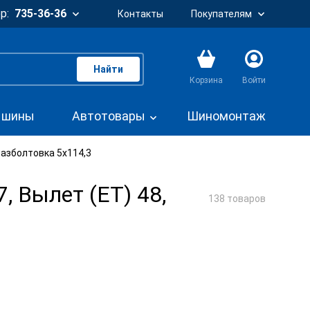
р:
735-36-36
Контакты
Покупателям
Найти
Корзина
Войти
. шины
Автотовары
Шиномонтаж
Разболтовка 5x114,3
, Вылет (ET) 48,
138 товаров