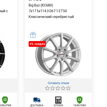
Big Byz (КС680)
ный с
7x17 5x114.3 D67.1 ET50
Классический серебристый
5% cкидка
Оставить отзыв
ГАРАНТИЯ
ДОСТАВКА
ОПЛАТА
ГАРАНТИЯ