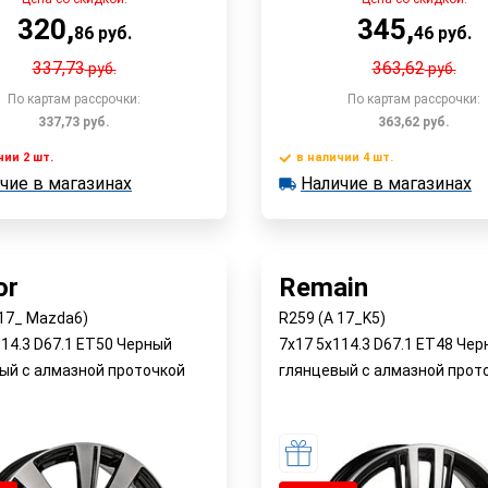
320
,
345
,
86
руб.
46
руб.
337,73
363,62
руб.
руб.
По картам рассрочки:
По картам рассрочки:
337,73
руб.
363,62
руб.
чии 2 шт.
в наличии 4 шт.
В корзину
В корзин
чие в магазинах
Наличие в магазинах
 2 шт.
в наличии 4 шт.
е в магазинах
Наличие в магазинах
Быстрый заказ
Быстрый заказ
or
Remain
 17_ Mazda6)
R259 (A 17_K5)
114.3 D67.1 ET50 Черный
7x17 5x114.3 D67.1 ET48 Че
ый с алмазной проточкой
глянцевый с алмазной прот