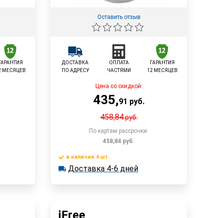
Оставить отзыв
ГАРАНТИЯ
ДОСТАВКА
ОПЛАТА
ГАРАНТИЯ
2 МЕСЯЦЕВ
ПО АДРЕСУ
ЧАСТЯМИ
12 МЕСЯЦЕВ
Цена со скидкой:
435
,
91
руб.
458,84
руб.
По картам рассрочки:
458,84
руб.
в наличии 4 шт.
у
Доставка 4-6 дней
В корзину
Доставка 4-6 дней
в наличии 4 шт.
Быстрый заказ
iFree