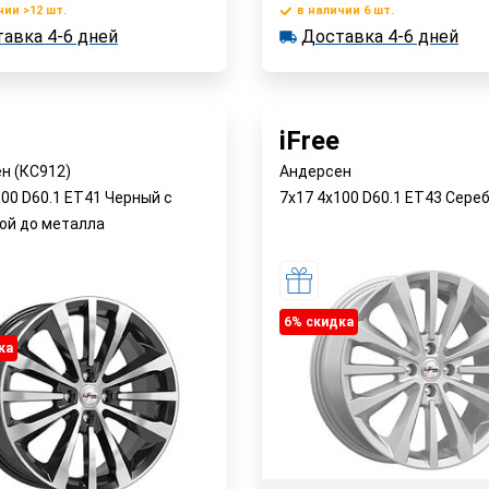
чии >12 шт.
в наличии 6 шт.
В корзину
Доставка
В корзин
авка 4-6 дней
Доставка 4-6 дней
 >12 шт.
в наличии 6 шт.
ка 4-6 дней
Быстрый заказ
Быстрый заказ
iFree
н (КС912)
Андерсен
100 D60.1 ET41 Черный с
7x17 4x100 D60.1 ET43 Сере
ой до металла
6% cкидка
ка