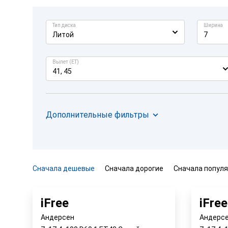
Тип диска
Ширина
Литой
7
Вылет (ET)
41, 45
Дополнительные фильтры
Сначала дешевые
Сначала дорогие
Сначала попул
iFree
iFree
Андерсен
Андерсе