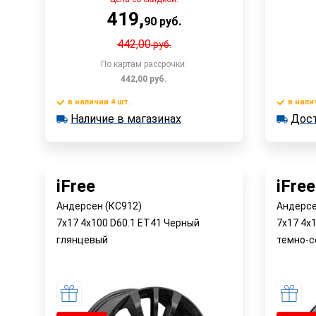
419
,
90
руб.
442,00
руб.
По картам рассрочки:
442,00
руб.
в наличии 4 шт.
в нали
Наличие в магазинах
Дост
в наличии 4 шт.
в наличии
Быстрый заказ
Наличие в магазинах
Достав
iFree
iFree
Андерсен (КС912)
Андерсе
7x17 4x100 D60.1 ET41 Черный
7x17 4x
глянцевый
темно-с