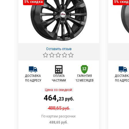
5% cкидка
5% cкид
Оставить отзыв
ДОСТАВКА
ОПЛАТА
ГАРАНТИЯ
ДОСТАВК
ПО АДРЕСУ
ЧАСТЯМИ
12 МЕСЯЦЕВ
ПО АДРЕ
Цена со скидкой:
464
,
23
руб.
488,65
руб.
По картам рассрочки:
488,65
руб.