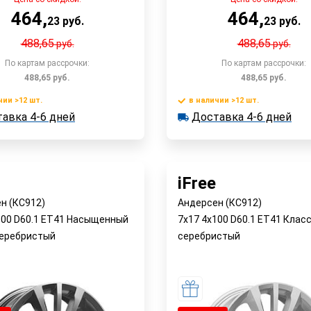
464
,
464
,
23
руб.
23
руб.
488,65
488,65
руб.
руб.
По картам рассрочки:
По картам рассрочки:
488,65
руб.
488,65
руб.
чии >12 шт.
в наличии >12 шт.
В корзину
В корзин
авка 4-6 дней
Доставка 4-6 дней
 >12 шт.
в наличии >12 шт.
ка 4-6 дней
Доставка 4-6 дней
Быстрый заказ
Быстрый заказ
iFree
н (КС912)
Андерсен (КС912)
100 D60.1 ET41 Насыщенный
7x17 4x100 D60.1 ET41 Клас
еребристый
серебристый