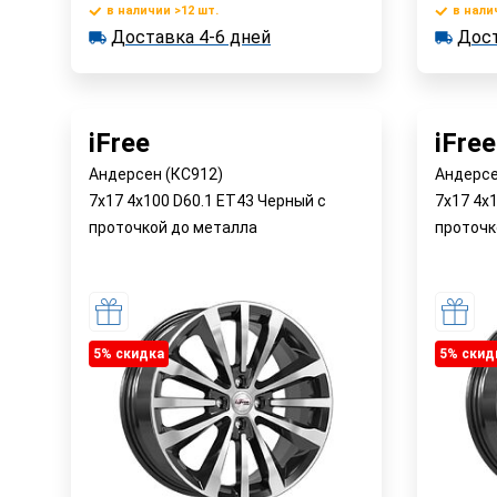
в наличии >12 шт.
в нали
В корзину
Доставка 4-6 дней
Дост
в наличии >12 шт.
в наличии
Доставка 4-6 дней
Достав
Быстрый заказ
iFree
iFree
Андерсен (КС912)
Андерсе
7x17 4x100 D60.1 ET43 Черный с
7x17 4x
проточкой до металла
проточк
5% cкидка
5% cкид