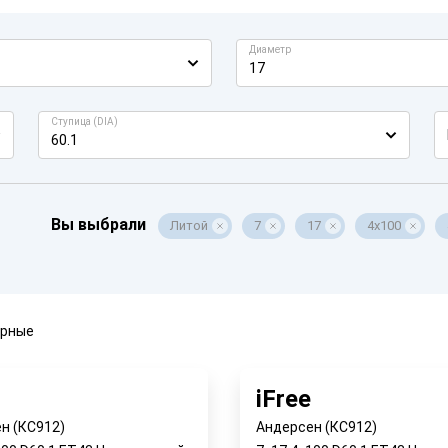
Диаметр
17
Ступица (DIA)
60.1
Вы выбрали
Литой
7
17
4x100
ярные
iFree
н (КС912)
Андерсен (КС912)