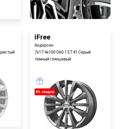
 4-6 дней
у
iFree
Андерсен
бристый
7x17 4x100 D60.1 ET41 Серый
тёмный глянцевый
6% cкидка