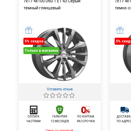
7x17 4x100 D60.1 ET43 Серый
7x17 4x
тёмный глянцевый
темно-с
5% cкидка
5% cкид
Только в магазине
Оставить отзыв
ОПЛАТА
ГАРАНТИЯ
ПО КАРТАМ
ДОСТАВК
ЧАСТЯМИ
12 МЕСЯЦЕВ
РАССРОЧКИ
ПО АДРЕ
Цена со скидкой: