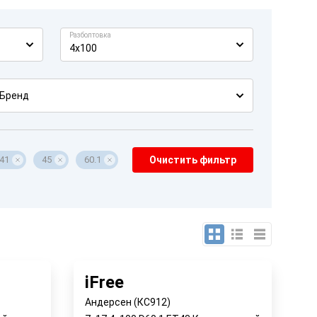
Разболтовка
4x100
Бренд
41
45
60.1
Очистить фильтр
iFree
Андерсен (КС912)