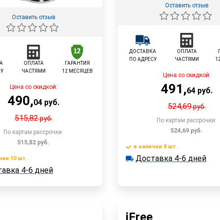
Оставить отзыв
Оставить отзыв
ДОСТАВКА
ОПЛАТА
ПО АДРЕСУ
ЧАСТЯМИ
1
А
ОПЛАТА
ГАРАНТИЯ
СУ
ЧАСТЯМИ
12 МЕСЯЦЕВ
Цена со скидкой:
491
,
Цена со скидкой:
64
руб.
490
,
04
руб.
524,69
руб.
515,82
руб.
По картам рассрочки:
524,69
руб.
По картам рассрочки:
515,82
руб.
в наличии 8 шт.
Доставка
В корзин
Доставка 4-6 дней
в наличии 8 шт.
чии 10 шт.
Доставка 4-6 дней
В корзину
авка 4-6 дней
 10 шт.
Быстрый заказ
Быстрый заказ
iFree