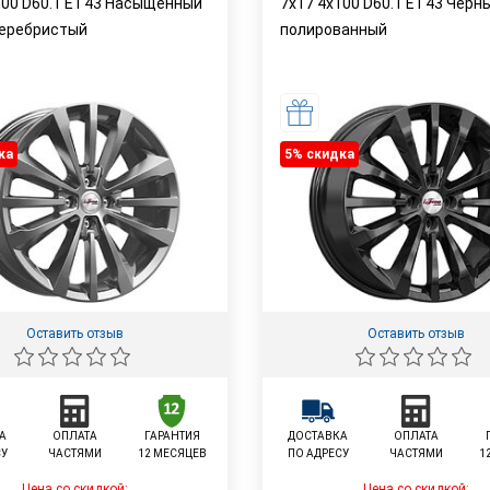
100 D60.1 ET43 Насыщенный
7x17 4x100 D60.1 ET43 Черн
еребристый
полированный
ка
5% cкидка
Оставить отзыв
Оставить отзыв
А
ОПЛАТА
ГАРАНТИЯ
ДОСТАВКА
ОПЛАТА
СУ
ЧАСТЯМИ
12 МЕСЯЦЕВ
ПО АДРЕСУ
ЧАСТЯМИ
1
Цена со скидкой:
Цена со скидкой: