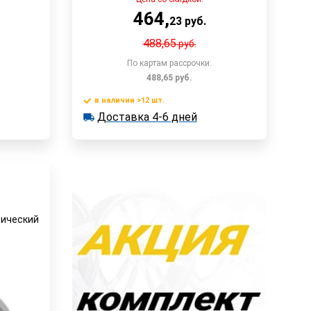
464
,
23
руб.
488,65
руб.
По картам рассрочки:
488,65
руб.
в наличии >12 шт.
у
В корзину
Доставка 4-6 дней
в наличии >12 шт.
Доставка 4-6 дней
Быстрый заказ
сический