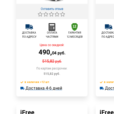
Оставить отзыв
ДОСТАВКА
ОПЛАТА
ГАРАНТИЯ
ДОСТАВК
ПО АДРЕСУ
ЧАСТЯМИ
12 МЕСЯЦЕВ
ПО АДРЕ
Цена со скидкой:
490
,
04
руб.
515,82
руб.
По картам рассрочки:
515,82
руб.
в наличии >12 шт.
в нали
В корзину
Доставка 4-6 дней
Дост
в наличии >12 шт.
в наличии
Доставка 4-6 дней
Быстрый заказ
iFree
iFree