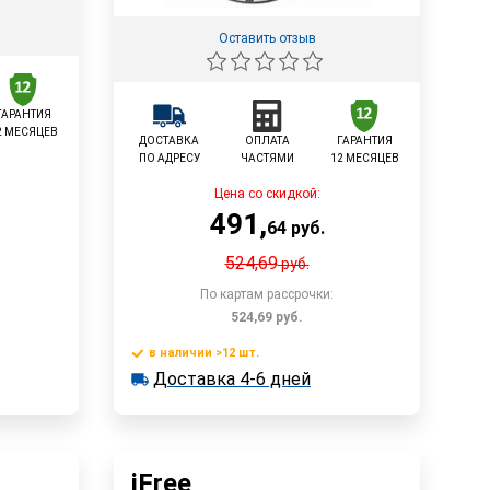
Оставить отзыв
ГАРАНТИЯ
2 МЕСЯЦЕВ
ДОСТАВКА
ОПЛАТА
ГАРАНТИЯ
ПО АДРЕСУ
ЧАСТЯМИ
12 МЕСЯЦЕВ
Цена со скидкой:
491
,
64
руб.
524,69
руб.
По картам рассрочки:
524,69
руб.
 4-6 дней
у
в наличии >12 шт.
В корзину
Доставка 4-6 дней
в наличии >12 шт.
Доставка 4-6 дней
Быстрый заказ
iFree