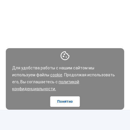
превышать вес литой на 30%. Это негативно влияет на
динамику машины и топливную экономичность.
Стандартный дизайн. Придать продукту стиля помогут
колесные колпаки.
Литые диски
Модели отливают в специальных формах. Для их
производства используют сплавы – алюминиевые,
Для удобства работы с нашим сайтом мы
титановые, магниевые. На финальном этапе продукты
используем файлы
cookie
. Продолжая использовать
окрашивают, полируют, покрывают лаком.
его, Вы соглашаетесь с
политикой
конфиденциальности.
Преимущества:
Понятно
Небольшой вес благодаря использованию легких сплавов,
а не тяжелой стали.
Прочность.