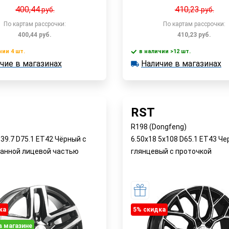
400,44
410,23
руб.
руб.
По картам рассрочки:
По картам рассрочки:
400,44
руб.
410,23
руб.
чии 4 шт.
в наличии >12 шт.
В корзину
В корзин
чие в магазинах
Наличие в магазинах
 4 шт.
в наличии >12 шт.
е в магазинах
Наличие в магазинах
Быстрый заказ
Быстрый заказ
RST
R198 (Dongfeng)
139.7 D75.1 ET42 Чёрный с
6.50x18 5x108 D65.1 ET43 Ч
анной лицевой частью
глянцевый с проточкой
ка
5% cкидка
в магазине