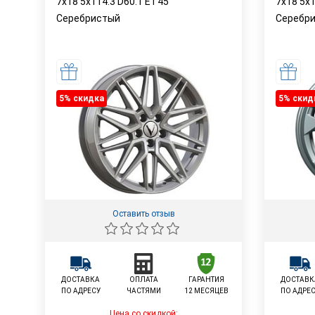
7x18 5x114.3 D60.1 ET45
7x18 5x1
Серебристый
Серебр
5% cкидка
5% cкид
Оставить отзыв
ДОСТАВКА
ОПЛАТА
ГАРАНТИЯ
ДОСТАВК
ПО АДРЕСУ
ЧАСТЯМИ
12 МЕСЯЦЕВ
ПО АДРЕ
Цена со скидкой: