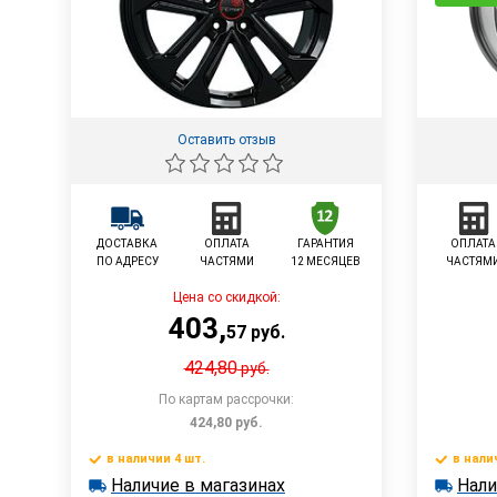
Оставить отзыв
ДОСТАВКА
ОПЛАТА
ГАРАНТИЯ
ОПЛАТА
ПО АДРЕСУ
ЧАСТЯМИ
12 МЕСЯЦЕВ
ЧАСТЯМ
Цена со скидкой:
403
,
57
руб.
424,80
руб.
По картам рассрочки:
424,80
руб.
в наличии 4 шт.
в нали
В корзину
Наличие в магазинах
Нали
в наличии 4 шт.
в наличии