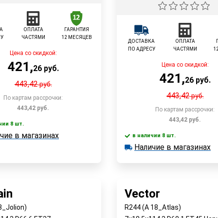
А
ОПЛАТА
ГАРАНТИЯ
СУ
ЧАСТЯМИ
12 МЕСЯЦЕВ
ДОСТАВКА
ОПЛАТА
ПО АДРЕСУ
ЧАСТЯМИ
1
Цена со скидкой:
421
,
Цена со скидкой:
26
руб.
421
,
26
руб.
443,42
руб.
443,42
руб.
По картам рассрочки:
443,42
руб.
По картам рассрочки:
443,42
руб.
чии 8 шт.
В корзину
чие в магазинах
 8 шт.
в наличии 8 шт.
е в магазинах
В корзин
Наличие в магазинах
в наличии 8 шт.
Наличие в магазинах
Быстрый заказ
Быстрый заказ
in
Vector
8_Jolion)
R244 (A 18_Atlas)