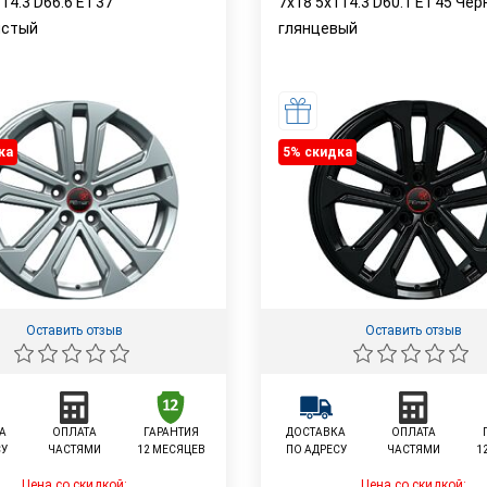
14.3 D66.6 ET37
7x18 5x114.3 D60.1 ET45 Че
истый
глянцевый
ка
5% cкидка
Оставить отзыв
Оставить отзыв
А
ОПЛАТА
ГАРАНТИЯ
ДОСТАВКА
ОПЛАТА
СУ
ЧАСТЯМИ
12 МЕСЯЦЕВ
ПО АДРЕСУ
ЧАСТЯМИ
1
Цена со скидкой:
Цена со скидкой: