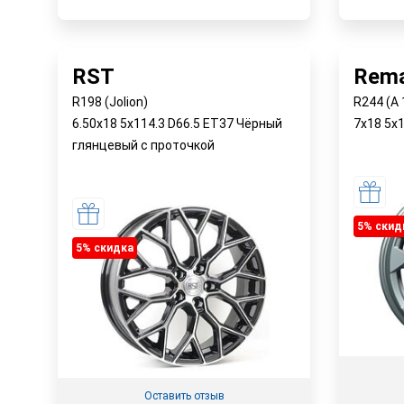
Наличие в магазинах
Наличи
Быстрый заказ
RST
Rema
R198 (Jolion)
R244 (A
6.50x18 5x114.3 D66.5 ET37 Чёрный
7x18 5x
глянцевый с проточкой
5% cкид
5% cкидка
Оставить отзыв