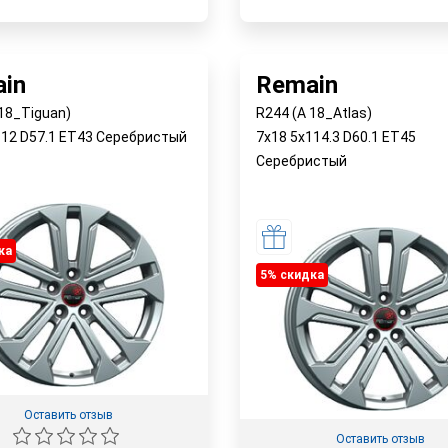
е в магазинах
Наличие в магазинах
Быстрый заказ
in
Remain
 18_Tiguan)
R244 (A 18_Atlas)
112 D57.1 ET43 Серебристый
7x18 5x114.3 D60.1 ET45
Серебристый
ка
5% cкидка
Оставить отзыв
Оставить отзыв