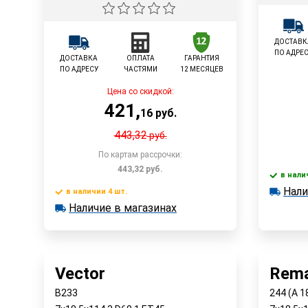
ДОСТАВК
ПО АДРЕ
ДОСТАВКА
ОПЛАТА
ГАРАНТИЯ
ПО АДРЕСУ
ЧАСТЯМИ
12 МЕСЯЦЕВ
Цена со скидкой:
421
,
16
руб.
443,32
руб.
По картам рассрочки:
443,32
руб.
в нали
Нали
в наличии
в наличии 4 шт.
В корзину
Наличи
Наличие в магазинах
в наличии 4 шт.
Наличие в магазинах
Быстрый заказ
Vector
Rema
B233
244 (A 1