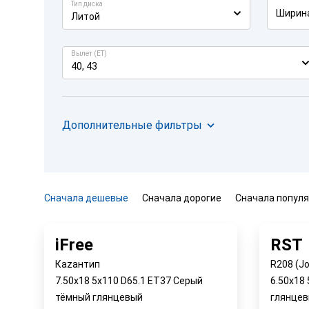
Тип диска
Ширин
Литой
Вылет (ET)
40, 43
Дополнительные фильтры
Сначала дешевые
Сначала дорогие
Сначала попул
iFree
RST
Кazaнтип
R208 (Jo
7.50x18 5x110 D65.1 ET37 Серый
6.50x18
тёмный глянцевый
глянце