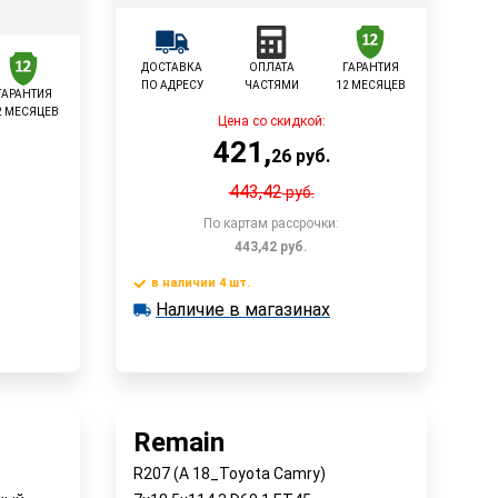
ДОСТАВКА
ОПЛАТА
ГАРАНТИЯ
ПО АДРЕСУ
ЧАСТЯМИ
12 МЕСЯЦЕВ
ГАРАНТИЯ
2 МЕСЯЦЕВ
Цена со скидкой:
421
,
26
руб.
443,42
руб.
По картам рассрочки:
443,42
руб.
в наличии 4 шт.
В корзину
Наличие в магазинах
в наличии 4 шт.
у
Наличие в магазинах
Быстрый заказ
Remain
R207 (A 18_Toyota Camry)