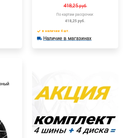
418,25
руб.
По картам рассрочки:
418,25
руб.
в наличии 4 шт.
у
В корзину
Наличие в магазинах
в наличии 4 шт.
Наличие в магазинах
Быстрый заказ
ерный