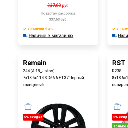
337,63
руб.
По картам рассрочки:
337,63
руб.
в наличии 4 шт.
в нали
Наличие в магазинах
Нали
в наличии 4 шт.
в наличии
Быстрый заказ
Наличие в магазинах
Наличи
Remain
RST
244 (A 18_Jolion)
R238
7x18 5x114.3 D66.6 ET37 Черный
8x18 6x
глянцевый
полиров
5% cкидка
5% cкид
Только 