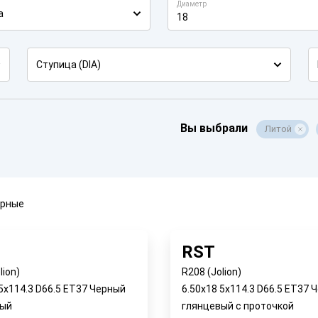
Диаметр
а
18
Ступица (DIA)
Вы выбрали
Литой
ярные
RST
lion)
R208 (Jolion)
 5x114.3 D66.5 ET37 Черный
6.50x18 5x114.3 D66.5 ET37 
вый
глянцевый с проточкой