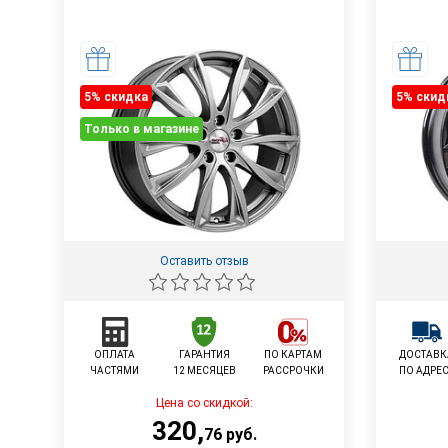
5% cкидка
5% cкид
Только в магазине
Оставить отзыв
ОПЛАТА
ГАРАНТИЯ
ПО КАРТАМ
ДОСТАВК
ЧАСТЯМИ
12 МЕСЯЦЕВ
РАССРОЧКИ
ПО АДРЕ
Цена со скидкой:
320
,
76
руб.