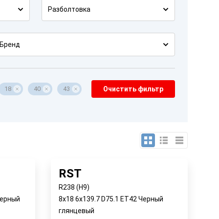
Разболтовка
Бренд
18
40
43
Очистить фильтр
RST
R238 (H9)
Черный
8x18 6x139.7 D75.1 ET42 Черный
глянцевый