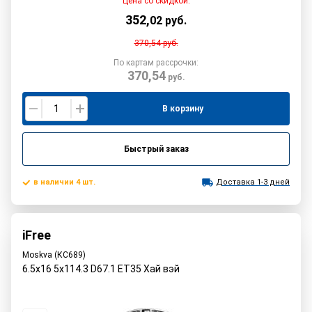
Цена со скидкой:
352
,
02
руб.
370,54
руб.
По картам рассрочки:
370,54
руб.
В корзину
Быстрый заказ
в наличии 4 шт.
Доставка 1-3 дней
iFree
Moskva (КС689)
6.5x16 5x114.3 D67.1 ET35 Хай вэй