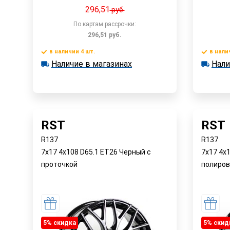
296,51
руб.
По картам рассрочки:
296,51
руб.
в наличии 4 шт.
в нали
Наличие в магазинах
Нали
в наличии 4 шт.
в наличии
Быстрый заказ
Наличие в магазинах
Наличи
RST
RST
R137
R137
7x17 4x108 D65.1 ET26 Черный с
7x17 4x
проточкой
полиров
5% cкидка
5% cкид