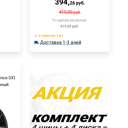
394
,
26
руб.
415,00
руб.
По картам рассрочки:
415,00
руб.
у
в наличии 4 шт.
Доставка 1-3 дней
В корзину
Доставка 1-3 дней
в наличии 4 шт.
Быстрый заказ
exus GX)
ёрный