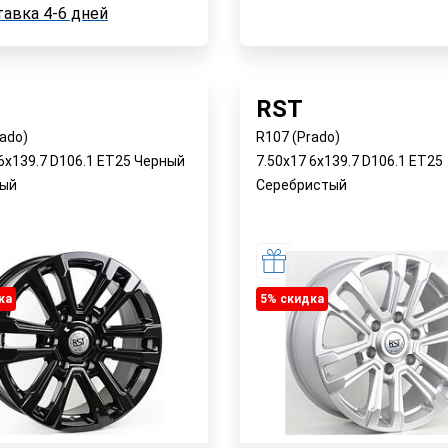
В корзину
Доставка 4-6 дней
авка 4-6 дней
 >12 шт.
ка 4-6 дней
Быстрый заказ
Быстрый заказ
RST
ado)
R107 (Prado)
 6x139.7 D106.1 ET25 Черный
7.50x17 6x139.7 D106.1 ET25
вый
Серебристый
ка
5% cкидка