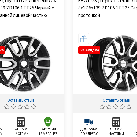
 (Toyota LC Prado/Lexus GX)
KHW1723 (Toyota LC Prado/L
139.7 D106.1 ET25 Черный с
8x17 6x139.7 D106.1 ET25 Се
анной лицевой частью
проточкой
ка
5% cкидка
Оставить отзыв
Оставить отзыв
А
ОПЛАТА
ГАРАНТИЯ
ДОСТАВКА
ОПЛАТА
СУ
ЧАСТЯМИ
12 МЕСЯЦЕВ
ПО АДРЕСУ
ЧАСТЯМИ
1