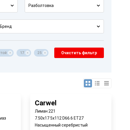
Разболтовка
Бренд
итой
17
25
Очистить фильтр
Carwel
Лиман 221
маз
7.50x17 5x112 D66.6 ET27
Насыщенный серебристый