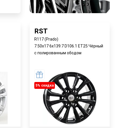
RST
R117 (Prado)
7.50x17 6x139.7 D106.1 ET25 Чёрный
с полированным ободом
5% cкидка