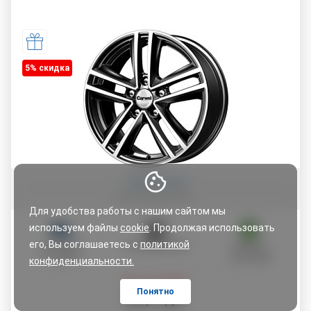
5% cкидка
Оставить отзыв
Для удобства работы с нашим сайтом мы
используем файлы
cookie
. Продолжая использовать
его, Вы соглашаетесь с
политикой
ДОСТАВКА
ОПЛАТА ЧАСТЯМИ
ГАРАНТИЯ
ПО АДРЕСУ
12 МЕСЯЦЕВ
конфиденциальности.
Цена со скидкой:
Понятно
299
,
71
руб.