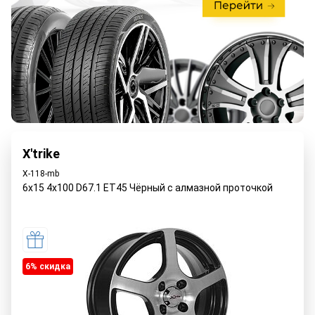
X'trike
X-118-mb
6x15 4x100 D67.1 ET45 Чёрный с алмазной проточкой
6% cкидка