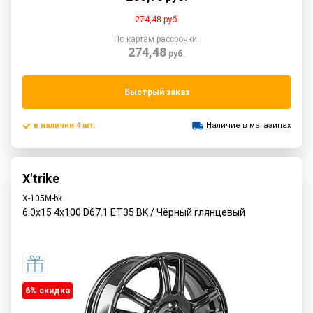
274,48
руб.
По картам рассрочки:
274,48
руб.
Быстрый заказ
в наличии 4 шт.
Наличие в магазинах
X'trike
X-105М-bk
6.0x15 4x100 D67.1 ET35 BK / Чёрный глянцевый
6% cкидка