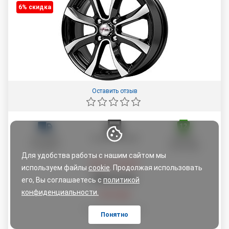
6% cкидка
Оставить отзыв
ДОСТАВКА
ОПЛАТА ЧАСТЯМИ
ГАРАНТИЯ
ПО АДРЕСУ
12 МЕСЯЦЕВ
Для удобства работы с нашим сайтом мы
Цена со скидкой:
используем файлы
cookie
. Продолжая использовать
356
,
03
руб.
его, Вы соглашаетесь с
политикой
конфиденциальности.
379,93
руб.
По картам рассрочки:
Понятно
379,93
руб.