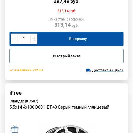
297
,
49
руб.
313,14
руб.
По картам рассрочки:
313,14
руб.
В корзину
Быстрый заказ
в наличии >12 шт.
Доставка 4-6 дней
iFree
Слайдер (КС587)
5.5x14 4x100 D60.1 ET43 Серый темный глянцевый