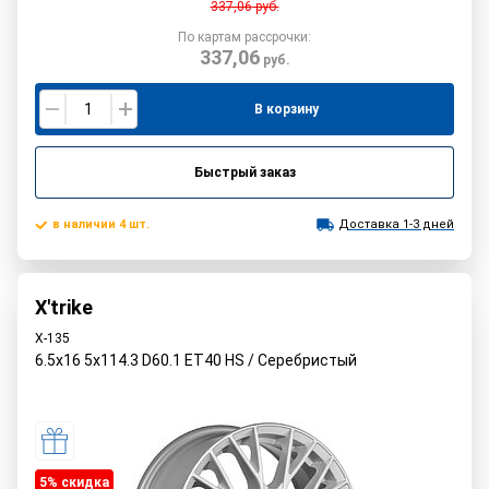
337,06
руб.
По картам рассрочки:
337,06
руб.
В корзину
Быстрый заказ
в наличии 4 шт.
Доставка 1-3 дней
X'trike
X-135
6.5x16 5x114.3 D60.1 ET40 HS / Серебристый
5% cкидка