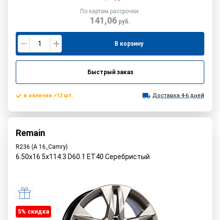
По картам рассрочки:
141,06
руб.
В корзину
Быстрый заказ
в наличии >12 шт.
Доставка 4-6 дней
Remain
R236 (A 16_Camry)
6.50x16 5x114.3 D60.1 ET40 Серебристый
5% cкидка