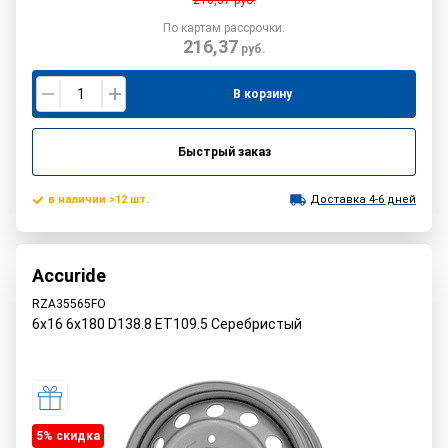
216,37
руб.
По картам рассрочки:
216,37
руб.
В корзину
Быстрый заказ
в наличии >12 шт.
Доставка 4-6 дней
Accuride
RZA35565FO
6x16 6x180 D138.8 ET109.5 Серебристый
5% cкидка