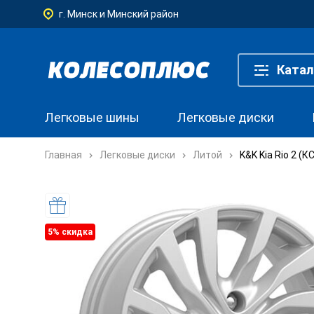
г. Минск и Минский район
Катал
Легковые шины
Легковые диски
Главная
Легковые диски
Литой
K&K Kia Rio 2 (
5% cкидка