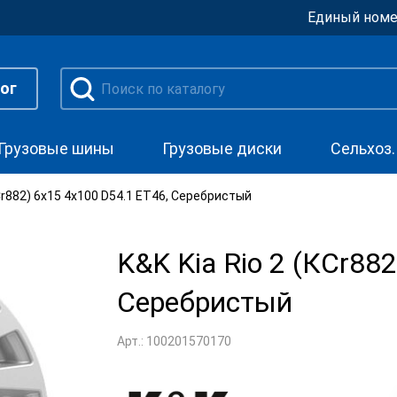
Единый номе
ог
Грузовые шины
Грузовые диски
Сельхоз
КСr882) 6x15 4x100 D54.1 ET46, Серебристый
K&K Kia Rio 2 (КСr88
Серебристый
Арт.: 100201570170