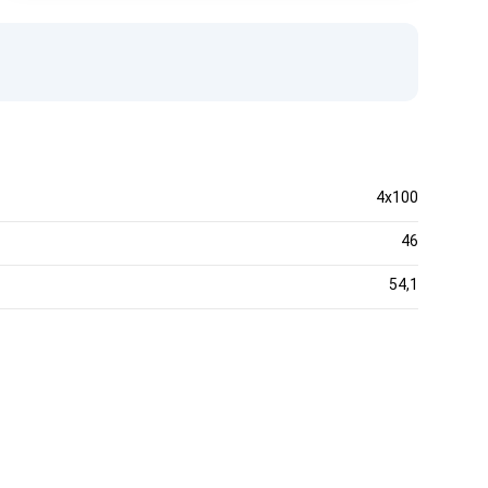
4x100
46
54,1