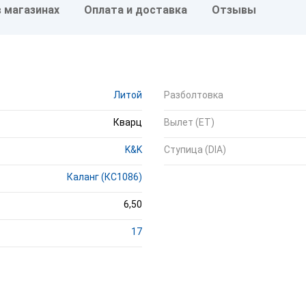
в магазинах
Оплата и доставка
Отзывы
Литой
Разболтовка
Кварц
Вылет (ET)
K&K
Ступица (DIA)
Каланг (КС1086)
6,50
17