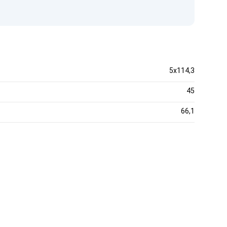
5x114,3
45
66,1