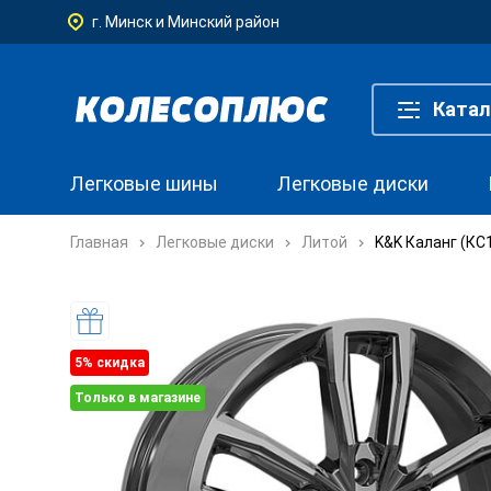
г. Минск и Минский район
Катал
Легковые шины
Легковые диски
Главная
Легковые диски
Литой
K&K Каланг (КС1
5% cкидка
Только в магазине