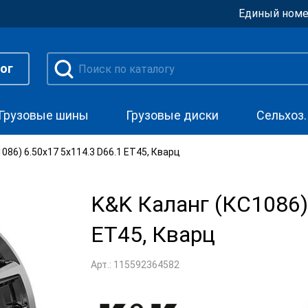
Единый номе
ог
Грузовые шины
Грузовые диски
Сельхоз
086) 6.50x17 5x114.3 D66.1 ET45, Кварц
K&K Каланг (КС1086)
ET45, Кварц
Арт.: 115592364582