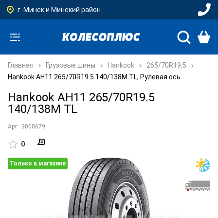
г. Минск и Минский район
Главная
Грузовые шины
Hankook
265/70R19,5
Hankook AH11 265/70R19.5 140/138M TL, Рулевая ось
Hankook AH11 265/70R19.5
140/138M TL
Арт.: 3000679
0
Только в магазине