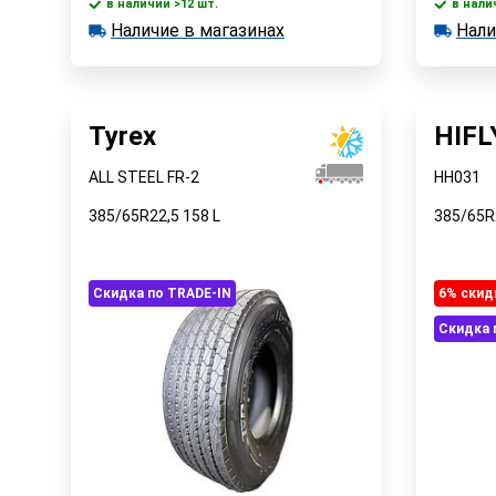
в наличии >12 шт.
в нали
В корзину
Наличие в магазинах
Нали
в наличии >12 шт.
в наличии
Наличие в магазинах
Наличи
Быстрый заказ
Tyrex
HIFL
ALL STEEL FR-2
HH031
385/65R22,5
158
L
385/65R
Скидка по TRADE-IN
6% cкид
Скидка 