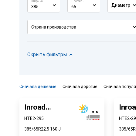
Ширина
Профиль
Диаметр
385
65
Страна производства
Скрыть фильтры
Сначала дешевые
Сначала дорогие
Сначала попул
Inroad
Inro
(Восстановленные)
(Вос
HTE2-295
HTE2-29
385/65R22,5
160
J
385/65R