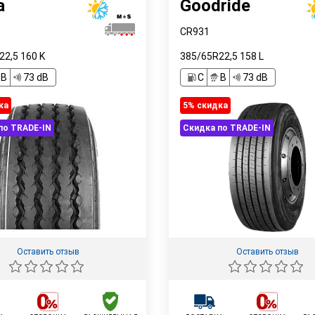
a
Goodride
CR931
22,5
160
K
385/65R22,5
158
L
B
73 dB
C
B
73 dB
ка
5% cкидка
по TRADE-IN
Скидка по TRADE-IN
Оставить отзыв
Оставить отзыв