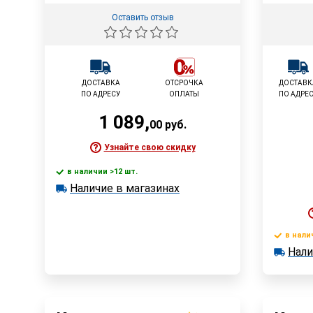
Оставить отзыв
ДОСТАВКА
ОТСРОЧКА
ДОСТАВК
ПО АДРЕСУ
ОПЛАТЫ
ПО АДРЕ
1 089
,
00
руб.
Узнайте свою скидку
в наличии >12 шт.
В корзину
Наличие в магазинах
в наличии >12 шт.
Наличие в магазинах
Быстрый заказ
в нали
Нали
в наличии
Наличи