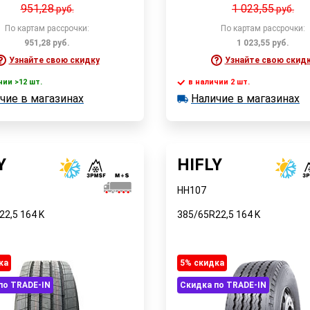
951,28
1 023,55
руб.
руб.
По картам рассрочки:
По картам рассрочки:
951,28
руб.
1 023,55
руб.
Узнайте свою скидку
Узнайте свою скид
чии >12 шт.
в наличии 2 шт.
В корзину
чие в магазинах
Наличие в магазинах
 >12 шт.
в наличии 2 шт.
Быстрый заказ
е в магазинах
Наличие в магазинах
Быстрый заказ
Y
HIFLY
HH107
22,5
164
K
385/65R22,5
164
K
ка
5% cкидка
по TRADE-IN
Скидка по TRADE-IN