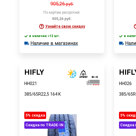
905,26
руб.
По картам рассрочки:
905,26
руб.
Узнайте свою скидку
в наличии >12 шт.
в нали
В корзину
Наличие в магазинах
Нали
в наличии >12 шт.
в наличии
Наличие в магазинах
Наличи
Быстрый заказ
HIFLY
HIFL
HH021
HH026
385/65R22,5
164
K
385/65R
5% cкидка
5% cкид
Скидка по TRADE-IN
Скидка 