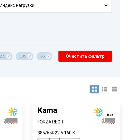
Индекс нагрузки
2.5
385
65
Очистить фильтр
Kama
FORZA REG T
385/65R22,5
160
K