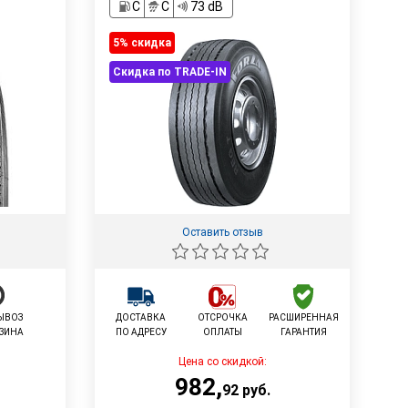
C
C
73 dB
5% cкидка
Скидка по TRADE-IN
Оставить отзыв
ЫВОЗ
ДОСТАВКА
ОТСРОЧКА
РАСШИРЕННАЯ
АЗИНА
ПО АДРЕСУ
ОПЛАТЫ
ГАРАНТИЯ
Цена со скидкой:
982
,
92
руб.