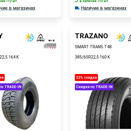
чии >12 шт.
в наличии >12 шт.
В корзину
В корзин
чие в магазинах
Наличие в магазинах
 >12 шт.
в наличии >12 шт.
е в магазинах
Наличие в магазинах
Быстрый заказ
Быстрый заказ
Y
TRAZANO
SMART TRANS T48
22,5
164
K
385/65R22,5
160
K
ка
22% cкидка
по TRADE-IN
Скидка по TRADE-IN