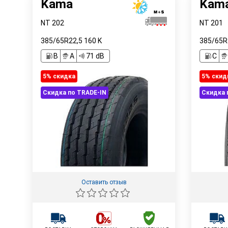
Kama
Kam
NT 202
NT 201
385/65R22,5
160
K
385/65R
B
A
71 dB
C
5% cкидка
5% cкид
Скидка по TRADE-IN
Скидка 
Оставить отзыв