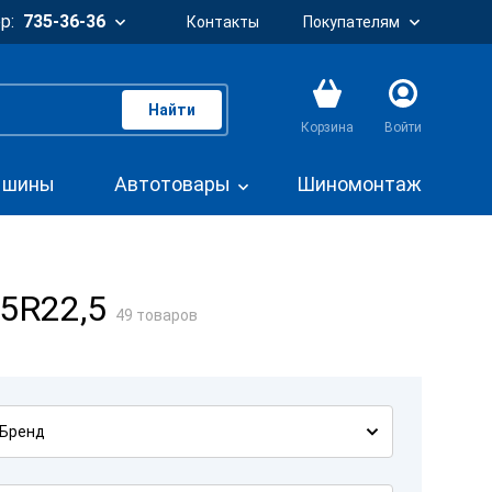
р:
735-36-36
Контакты
Покупателям
Найти
Корзина
Войти
. шины
Автотовары
Шиномонтаж
5R22,5
49 товаров
Бренд