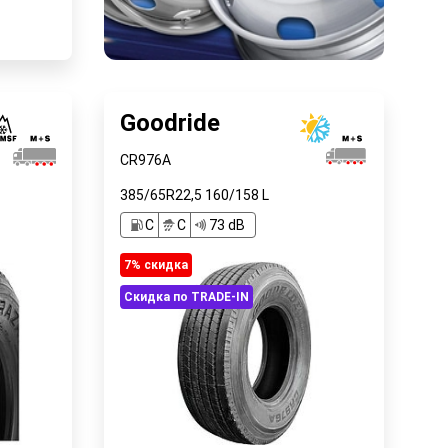
у
Goodride
CR976A
385/65R22,5
160/158
L
C
C
73 dB
7% cкидка
Скидка по TRADE-IN