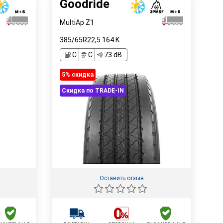
Goodride
MultiAp Z1
385/65R22,5
164
K
C
C
73 dB
5% cкидка
Скидка по TRADE-IN
Оставить отзыв