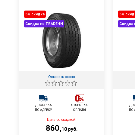
5% cкидка
5% cкид
Скидка по TRADE-IN
Скидка 
Оставить отзыв
ДОСТАВКА
ОТСРОЧКА
ДО
ПО АДРЕСУ
ОПЛАТЫ
ПО 
Цена со скидкой:
860
,
10
руб.