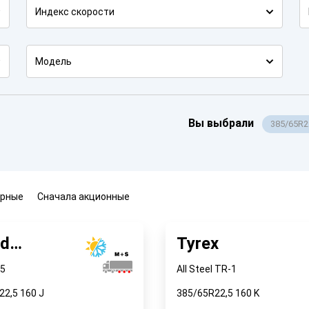
Индекс скорости
Модель
Вы выбрали
385/65R2
ярные
Сначала акционные
ad
Tyrex
становленные)
5
All Steel TR-1
22,5
160
J
385/65R22,5
160
K