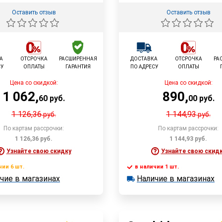
Оставить отзыв
Оставить отзыв
А
ОТСРОЧКА
РАСШИРЕННАЯ
ДОСТАВКА
ОТСРОЧКА
РА
СУ
ОПЛАТЫ
ГАРАНТИЯ
ПО АДРЕСУ
ОПЛАТЫ
Цена со скидкой:
Цена со скидкой:
1 062
,
890
,
60
руб.
00
руб.
1 126,36
1 144,93
руб.
руб.
По картам рассрочки:
По картам рассрочки:
1 126,36
руб.
1 144,93
руб.
Узнайте свою скидку
Узнайте свою скид
чии 6 шт.
в наличии 1 шт.
В корзину
В корзин
чие в магазинах
Наличие в магазинах
 6 шт.
в наличии 1 шт.
е в магазинах
Наличие в магазинах
Быстрый заказ
Быстрый заказ