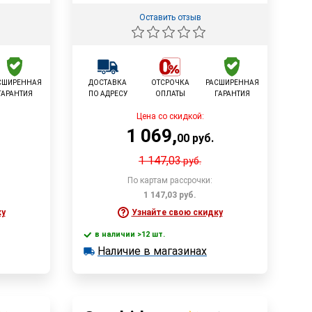
Оставить отзыв
СШИРЕННАЯ
ДОСТАВКА
ОТСРОЧКА
РАСШИРЕННАЯ
ГАРАНТИЯ
ПО АДРЕСУ
ОПЛАТЫ
ГАРАНТИЯ
Цена со скидкой:
1 069
,
00
руб.
1 147,03
руб.
По картам рассрочки:
1 147,03
руб.
ку
Узнайте свою скидку
в наличии >12 шт.
у
В корзину
Наличие в магазинах
в наличии >12 шт.
Наличие в магазинах
Быстрый заказ